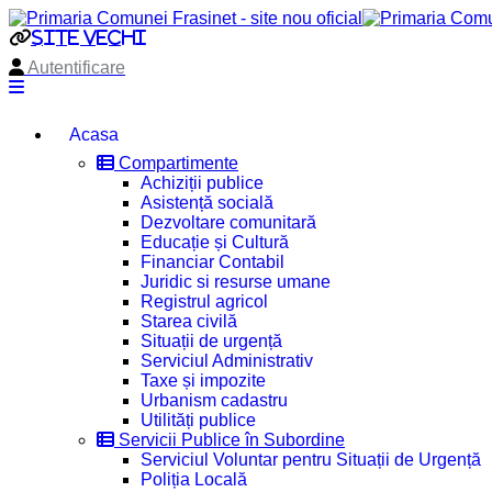
site vechi
Autentificare
Acasa
Compartimente
Achiziții publice
Asistență socială
Dezvoltare comunitară
Educație și Cultură
Financiar Contabil
Juridic si resurse umane
Registrul agricol
Starea civilă
Situații de urgență
Serviciul Administrativ
Taxe și impozite
Urbanism cadastru
Utilități publice
Servicii Publice în Subordine
Serviciul Voluntar pentru Situații de Urgență
Poliția Locală