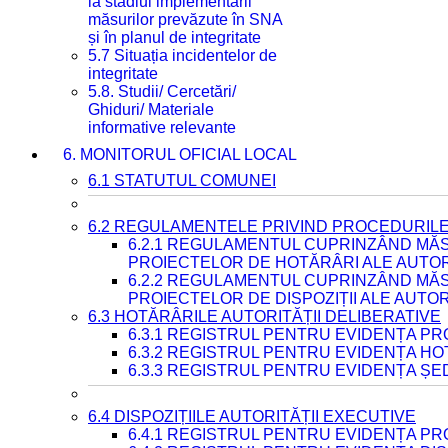
la stadiul implementării
măsurilor prevăzute în SNA
și în planul de integritate
5.7 Situația incidentelor de
integritate
5.8. Studii/ Cercetări/
Ghiduri/ Materiale
informative relevante
6. MONITORUL OFICIAL LOCAL
6.1 STATUTUL COMUNEI
6.2 REGULAMENTELE PRIVIND PROCEDURILE
6.2.1 REGULAMENTUL CUPRINZÂND MĂS
PROIECTELOR DE HOTĂRÂRI ALE AUTORI
6.2.2 REGULAMENTUL CUPRINZÂND MĂS
PROIECTELOR DE DISPOZIȚII ALE AUTOR
6.3 HOTĂRÂRILE AUTORITĂȚII DELIBERATIVE
6.3.1 REGISTRUL PENTRU EVIDENȚA P
6.3.2 REGISTRUL PENTRU EVIDENȚA H
6.3.3 REGISTRUL PENTRU EVIDENȚA ȘE
6.4 DISPOZIȚIILE AUTORITĂȚII EXECUTIVE
6.4.1 REGISTRUL PENTRU EVIDENȚA PRO