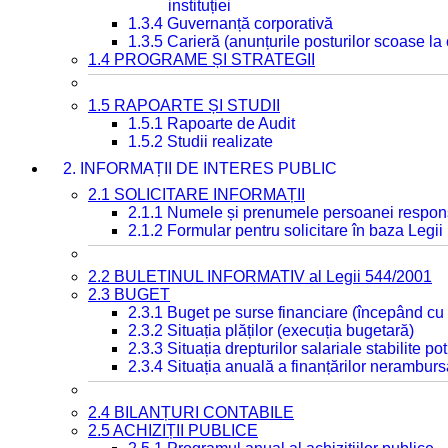
instituției
1.3.4 Guvernanță corporativă
1.3.5 Carieră (anunțurile posturilor scoase la
1.4 PROGRAME ȘI STRATEGII
1.5 RAPOARTE ȘI STUDII
1.5.1 Rapoarte de Audit
1.5.2 Studii realizate
2. INFORMAȚII DE INTERES PUBLIC
2.1 SOLICITARE INFORMAȚII
2.1.1 Numele și prenumele persoanei respon
2.1.2 Formular pentru solicitare în baza Legii
2.2 BULETINUL INFORMATIV al Legii 544/2001
2.3 BUGET
2.3.1 Buget pe surse financiare (începând cu
2.3.2 Situația plăților (execuția bugetară)
2.3.3 Situația drepturilor salariale stabilite p
2.3.4 Situația anuală a finanțărilor neramburs
2.4 BILANȚURI CONTABILE
2.5 ACHIZIȚII PUBLICE