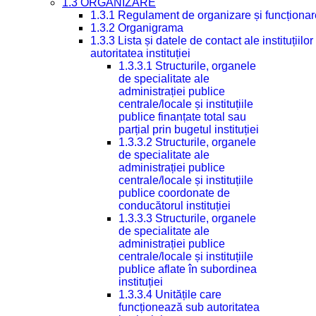
1.3 ORGANIZARE
1.3.1 Regulament de organizare și funcționar
1.3.2 Organigrama
1.3.3 Lista și datele de contact ale instituți
autoritatea instituției
1.3.3.1 Structurile, organele
de specialitate ale
administrației publice
centrale/locale și instituțiile
publice finanțate total sau
parțial prin bugetul instituției
1.3.3.2 Structurile, organele
de specialitate ale
administrației publice
centrale/locale și instituțiile
publice coordonate de
conducătorul instituției
1.3.3.3 Structurile, organele
de specialitate ale
administrației publice
centrale/locale și instituțiile
publice aflate în subordinea
instituției
1.3.3.4 Unitățile care
funcționează sub autoritatea