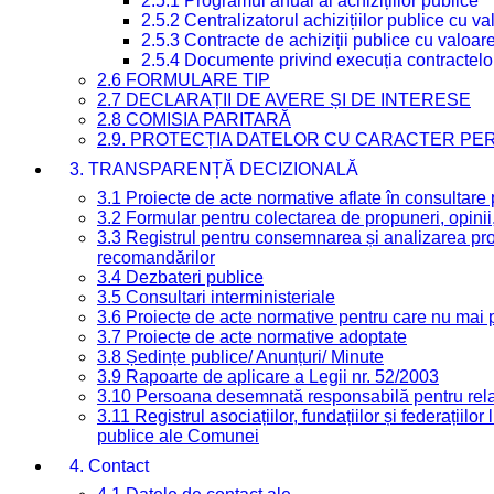
2.5.1 Programul anual al achizițiilor publice
2.5.2 Centralizatorul achizițiilor publice cu 
2.5.3 Contracte de achiziții publice cu valoa
2.5.4 Documente privind execuția contractelo
2.6 FORMULARE TIP
2.7 DECLARAȚII DE AVERE ȘI DE INTERESE
2.8 COMISIA PARITARĂ
2.9. PROTECȚIA DATELOR CU CARACTER PE
3. TRANSPARENȚĂ DECIZIONALĂ
3.1 Proiecte de acte normative aflate în consultare
3.2 Formular pentru colectarea de propuneri, opinii
3.3 Registrul pentru consemnarea și analizarea prop
recomandărilor
3.4 Dezbateri publice
3.5 Consultari interministeriale
3.6 Proiecte de acte normative pentru care nu mai p
3.7 Proiecte de acte normative adoptate
3.8 Ședințe publice/ Anunțuri/ Minute
3.9 Rapoarte de aplicare a Legii nr. 52/2003
3.10 Persoana desemnată responsabilă pentru relaț
3.11 Registrul asociațiilor, fundațiilor și federațiilor
publice ale Comunei
4. Contact