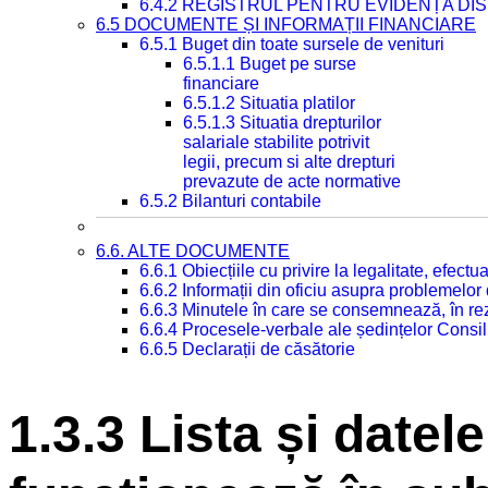
6.4.2 REGISTRUL PENTRU EVIDENȚA DIS
6.5 DOCUMENTE ȘI INFORMAȚII FINANCIARE
6.5.1 Buget din toate sursele de venituri
6.5.1.1 Buget pe surse
financiare
6.5.1.2 Situatia platilor
6.5.1.3 Situatia drepturilor
salariale stabilite potrivit
legii, precum si alte drepturi
prevazute de acte normative
6.5.2 Bilanturi contabile
6.6. ALTE DOCUMENTE
6.6.1 Obiecțiile cu privire la legalitate, efec
6.6.2 Informații din oficiu asupra problemelor
6.6.3 Minutele în care se consemnează, în re
6.6.4 Procesele-verbale ale ședințelor Consil
6.6.5 Declarații de căsătorie
1.3.3 Lista și datele