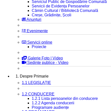
Serviciul Public de Gospodărire Comunală
Servicii de Evidența Persoanelor
Cămin Cultural / Bibliotecă Comunală
Creșe, Grădinițe, Școli
Anunțuri
Evenimente
Servicii online
Proiecte
Galerie Foto | Video
Sedinte publice - Video
1. Despre Primarie
1.1 LEGISLAȚIE
1.2 CONDUCERE
1.2.1 Lista persoanelor din conducere
1.2.2 Agenda conducerii
Programare audiențe