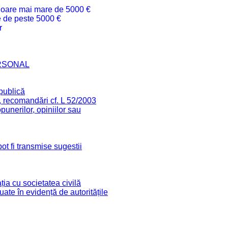
valoare mai mare de 5000 €
re de peste 5000 €
r
RSONAL
 publică
, recomandări cf. L 52/2003
unerilor, opiniilor sau
ot fi transmise sugestii
ia cu societatea civilă
 luate în evidență de autoritățile