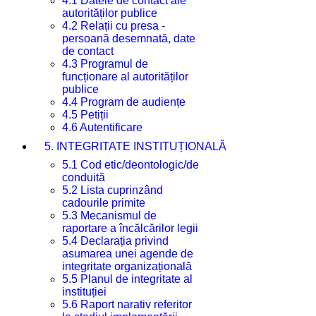
4.1 Datele de contact ale
autorităților publice
4.2 Relații cu presa -
persoană desemnată, date
de contact
4.3 Programul de
funcționare al autorităților
publice
4.4 Program de audiențe
4.5 Petiții
4.6 Autentificare
5. INTEGRITATE INSTITUȚIONALĂ
5.1 Cod etic/deontologic/de
conduită
5.2 Lista cuprinzând
cadourile primite
5.3 Mecanismul de
raportare a încălcărilor legii
5.4 Declarația privind
asumarea unei agende de
integritate organizațională
5.5 Planul de integritate al
instituției
5.6 Raport narativ referitor