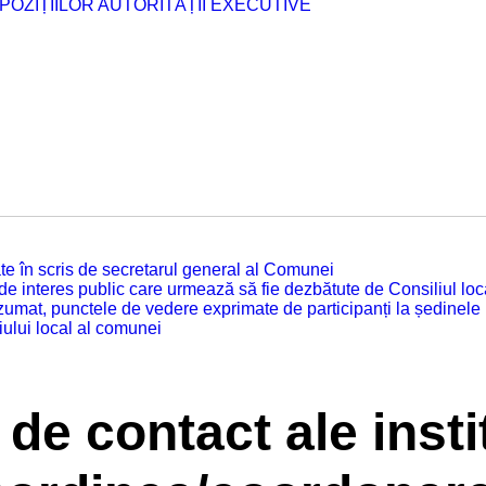
POZIȚIILOR AUTORITĂȚII EXECUTIVE
tuate în scris de secretarul general al Comunei
 de interes public care urmează să fie dezbătute de Consiliul lo
zumat, punctele de vedere exprimate de participanți la ședinele
iului local al comunei
 de contact ale insti