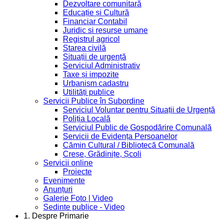
Dezvoltare comunitară
Educație și Cultură
Financiar Contabil
Juridic si resurse umane
Registrul agricol
Starea civilă
Situații de urgență
Serviciul Administrativ
Taxe și impozite
Urbanism cadastru
Utilități publice
Servicii Publice în Subordine
Serviciul Voluntar pentru Situații de Urgență
Poliția Locală
Serviciul Public de Gospodărire Comunală
Servicii de Evidența Persoanelor
Cămin Cultural / Bibliotecă Comunală
Creșe, Grădinițe, Școli
Servicii online
Proiecte
Evenimente
Anunțuri
Galerie Foto | Video
Sedinte publice - Video
1. Despre Primarie