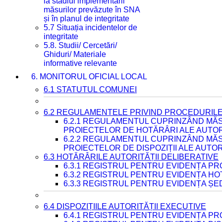
la stadiul implementării
măsurilor prevăzute în SNA
și în planul de integritate
5.7 Situația incidentelor de
integritate
5.8. Studii/ Cercetări/
Ghiduri/ Materiale
informative relevante
6. MONITORUL OFICIAL LOCAL
6.1 STATUTUL COMUNEI
6.2 REGULAMENTELE PRIVIND PROCEDURILE
6.2.1 REGULAMENTUL CUPRINZÂND MĂS
PROIECTELOR DE HOTĂRÂRI ALE AUTORI
6.2.2 REGULAMENTUL CUPRINZÂND MĂS
PROIECTELOR DE DISPOZIȚII ALE AUTOR
6.3 HOTĂRÂRILE AUTORITĂȚII DELIBERATIVE
6.3.1 REGISTRUL PENTRU EVIDENȚA P
6.3.2 REGISTRUL PENTRU EVIDENȚA H
6.3.3 REGISTRUL PENTRU EVIDENȚA ȘE
6.4 DISPOZIȚIILE AUTORITĂȚII EXECUTIVE
6.4.1 REGISTRUL PENTRU EVIDENȚA PRO