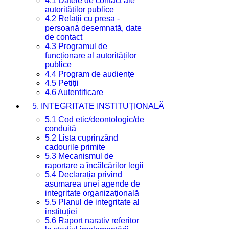
4.1 Datele de contact ale
autorităților publice
4.2 Relații cu presa -
persoană desemnată, date
de contact
4.3 Programul de
funcționare al autorităților
publice
4.4 Program de audiențe
4.5 Petiții
4.6 Autentificare
5. INTEGRITATE INSTITUȚIONALĂ
5.1 Cod etic/deontologic/de
conduită
5.2 Lista cuprinzând
cadourile primite
5.3 Mecanismul de
raportare a încălcărilor legii
5.4 Declarația privind
asumarea unei agende de
integritate organizațională
5.5 Planul de integritate al
instituției
5.6 Raport narativ referitor