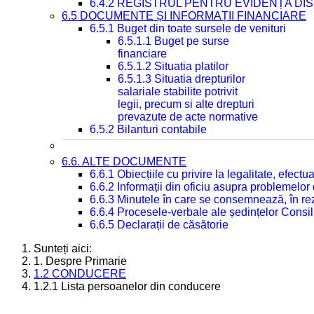
6.4.2 REGISTRUL PENTRU EVIDENȚA DIS
6.5 DOCUMENTE ȘI INFORMAȚII FINANCIARE
6.5.1 Buget din toate sursele de venituri
6.5.1.1 Buget pe surse
financiare
6.5.1.2 Situatia platilor
6.5.1.3 Situatia drepturilor
salariale stabilite potrivit
legii, precum si alte drepturi
prevazute de acte normative
6.5.2 Bilanturi contabile
6.6. ALTE DOCUMENTE
6.6.1 Obiecțiile cu privire la legalitate, efec
6.6.2 Informații din oficiu asupra problemelor
6.6.3 Minutele în care se consemnează, în re
6.6.4 Procesele-verbale ale ședințelor Consil
6.6.5 Declarații de căsătorie
Sunteți aici:
1. Despre Primarie
1.2 CONDUCERE
1.2.1 Lista persoanelor din conducere