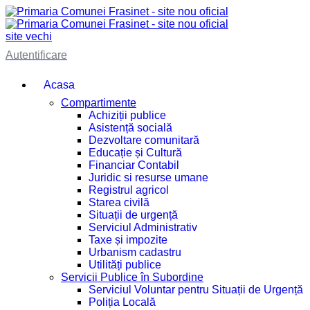
site vechi
Autentificare
Acasa
Compartimente
Achiziții publice
Asistență socială
Dezvoltare comunitară
Educație și Cultură
Financiar Contabil
Juridic si resurse umane
Registrul agricol
Starea civilă
Situații de urgență
Serviciul Administrativ
Taxe și impozite
Urbanism cadastru
Utilități publice
Servicii Publice în Subordine
Serviciul Voluntar pentru Situații de Urgență
Poliția Locală