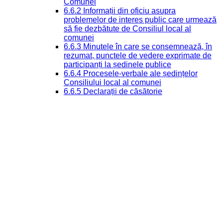
Comunei
6.6.2 Informații din oficiu asupra
problemelor de interes public care urmează
să fie dezbătute de Consiliul local al
comunei
6.6.3 Minutele în care se consemnează, în
rezumat, punctele de vedere exprimate de
participanți la ședinele publice
6.6.4 Procesele-verbale ale ședințelor
Consiliului local al comunei
6.6.5 Declarații de căsătorie