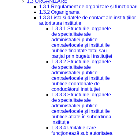
1.3 ORGANIZARE
1.3.1 Regulament de organizare și funcționar
1.3.2 Organigrama
1.3.3 Lista și datele de contact ale instituți
autoritatea instituției
1.3.3.1 Structurile, organele
de specialitate ale
administrației publice
centrale/locale și instituțiile
publice finanțate total sau
parțial prin bugetul instituției
1.3.3.2 Structurile, organele
de specialitate ale
administrației publice
centrale/locale și instituțiile
publice coordonate de
conducătorul instituției
1.3.3.3 Structurile, organele
de specialitate ale
administrației publice
centrale/locale și instituțiile
publice aflate în subordinea
instituției
1.3.3.4 Unitățile care
funcționează sub autoritatea