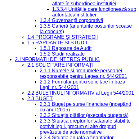
aflate în subordinea instituției
1.3.3.4 Unitățile care funcționează sub
autoritatea instituției
1.3.4 Guvernanță corporativă
1.3.5 Carieră (anunțurile posturilor scoase
la concurs)
1.4 PROGRAME ȘI STRATEGII
1.5 RAPOARTE ȘI STUDII
1.5.1 Rapoarte de Audit
1.5.2 Studii realizate
2. INFORMAȚII DE INTERES PUBLIC
2.1 SOLICITARE INFORMAȚII
2.1.1 Numele și prenumele persoanei
responsabile pentru Legea nr. 544/2001
2.1.2 Formular pentru solicitare în baza
Legii nr. 544/2001
2.2 BULETINUL INFORMATIV al Legii 544/2001
2.3 BUGET
2.3.1 Buget pe surse financiare (începând
cu anul 2015)
2.3.2 Situația plăților (execuția bugetară)
2.3.3 Situația drepturilor salariale stabilite
potrivit legii, precum și alte drepturi
prevăzute de acte normative
2.3.4 Situația anuală a finanțărilor