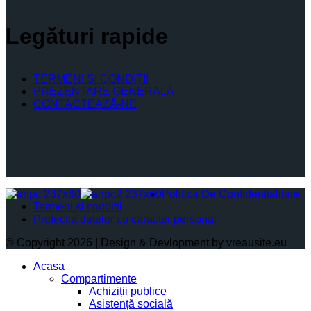
Legături rapide
TERMENI ŞI CONDIŢII
PREZENTARE GENERALĂ
CONTACTEAZĂ-NE
Politica De Confidențialitate
Termeni și condiții
Protectia datelor cu caracter personal
© Copyright 2026 | Design & Devlopment by vreausite.eu
Acasa
Compartimente
Achiziții publice
Asistență socială