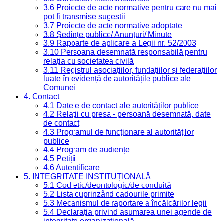
3.6 Proiecte de acte normative pentru care nu mai
pot fi transmise sugestii
3.7 Proiecte de acte normative adoptate
3.8 Ședințe publice/ Anunțuri/ Minute
3.9 Rapoarte de aplicare a Legii nr. 52/2003
3.10 Persoana desemnată responsabilă pentru
relația cu societatea civilă
3.11 Registrul asociațiilor, fundațiilor și federațiilor
luate în evidență de autoritățile publice ale
Comunei
4. Contact
4.1 Datele de contact ale autorităților publice
4.2 Relații cu presa - persoană desemnată, date
de contact
4.3 Programul de funcționare al autorităților
publice
4.4 Program de audiențe
4.5 Petiții
4.6 Autentificare
5. INTEGRITATE INSTITUȚIONALĂ
5.1 Cod etic/deontologic/de conduită
5.2 Lista cuprinzând cadourile primite
5.3 Mecanismul de raportare a încălcărilor legii
5.4 Declarația privind asumarea unei agende de
integritate organizațională