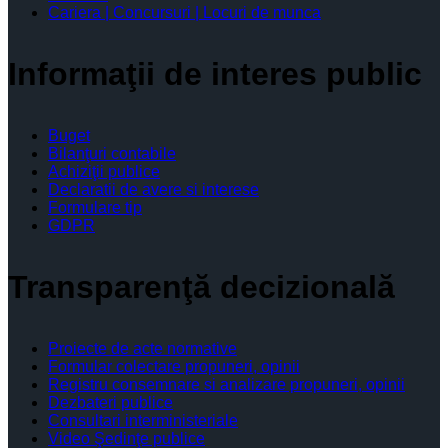
Cariera | Concursuri | Locuri de munca
Informaţii de interes public
Buget
Bilanţuri contabile
Achiziţii publice
Declaratii de avere si interese
Formulare tip
GDPR
Transparenţă decizională
Proiecte de acte normative
Formular colectare propuneri, opinii
Registru consemnare si analizare propuneri, opinii
Dezbateri publice
Consultari interministeriale
Video Şedinţe publice