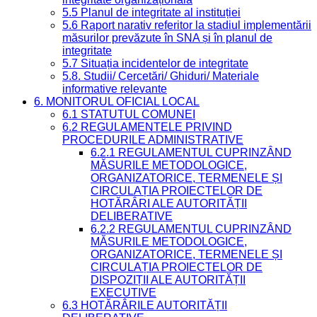
5.5 Planul de integritate al instituției
5.6 Raport narativ referitor la stadiul implementării
măsurilor prevăzute în SNA și în planul de
integritate
5.7 Situația incidentelor de integritate
5.8. Studii/ Cercetări/ Ghiduri/ Materiale
informative relevante
6. MONITORUL OFICIAL LOCAL
6.1 STATUTUL COMUNEI
6.2 REGULAMENTELE PRIVIND
PROCEDURILE ADMINISTRATIVE
6.2.1 REGULAMENTUL CUPRINZÂND
MĂSURILE METODOLOGICE,
ORGANIZATORICE, TERMENELE ȘI
CIRCULAȚIA PROIECTELOR DE
HOTĂRÂRI ALE AUTORITĂȚII
DELIBERATIVE
6.2.2 REGULAMENTUL CUPRINZÂND
MĂSURILE METODOLOGICE,
ORGANIZATORICE, TERMENELE ȘI
CIRCULAȚIA PROIECTELOR DE
DISPOZIȚII ALE AUTORITĂȚII
EXECUTIVE
6.3 HOTĂRÂRILE AUTORITĂȚII