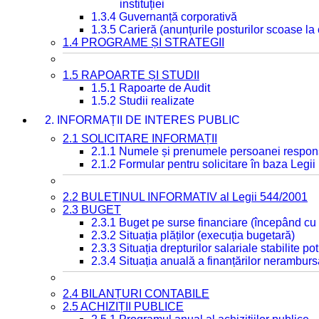
instituției
1.3.4 Guvernanță corporativă
1.3.5 Carieră (anunțurile posturilor scoase la
1.4 PROGRAME ȘI STRATEGII
1.5 RAPOARTE ȘI STUDII
1.5.1 Rapoarte de Audit
1.5.2 Studii realizate
2. INFORMAȚII DE INTERES PUBLIC
2.1 SOLICITARE INFORMAȚII
2.1.1 Numele și prenumele persoanei respon
2.1.2 Formular pentru solicitare în baza Legii
2.2 BULETINUL INFORMATIV al Legii 544/2001
2.3 BUGET
2.3.1 Buget pe surse financiare (începând cu
2.3.2 Situația plăților (execuția bugetară)
2.3.3 Situația drepturilor salariale stabilite p
2.3.4 Situația anuală a finanțărilor neramburs
2.4 BILANȚURI CONTABILE
2.5 ACHIZIȚII PUBLICE