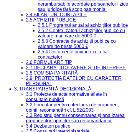
nerambursabile acordate persoanelor fizice
sau juridice fără scop patrimonial
2.4 BILANȚURI CONTABILE
2.5 ACHIZIȚII PUBLICE
2.5.1 Programul anual al achizițiilor publice
2.5.2 Centralizatorul achizițiilor publice cu
valoare mai mare de 5000 €
2.5.3 Contracte de achiziții publice cu
valoare de peste 5000 €
2.5.4 Documente privind execuția
contractelor
2.6 FORMULARE TIP
2.7 DECLARAȚII DE AVERE ȘI DE INTERESE
2.8 COMISIA PARITARĂ
2.9. PROTECȚIA DATELOR CU CARACTER
PERSONAL
3. TRANSPARENȚĂ DECIZIONALĂ
3.1 Proiecte de acte normative aflate în
consultare publică
3.2 Formular pentru colectarea de propuneri,
opinii, recomandări cf. L 52/2003
3.3 Registrul pentru consemnarea și analizarea
propunerilor, opiniilor sau recomandărilor
3.4 Dezbateri publice
3.5 Consultari interministeriale