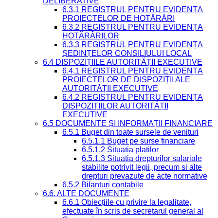
DELIBERATIVE
6.3.1 REGISTRUL PENTRU EVIDENȚA
PROIECTELOR DE HOTĂRÂRI
6.3.2 REGISTRUL PENTRU EVIDENȚA
HOTĂRÂRILOR
6.3.3 REGISTRUL PENTRU EVIDENȚA
ȘEDINȚELOR CONSILIULUI LOCAL
6.4 DISPOZIȚIILE AUTORITĂȚII EXECUTIVE
6.4.1 REGISTRUL PENTRU EVIDENȚA
PROIECTELOR DE DISPOZIȚII ALE
AUTORITĂȚII EXECUTIVE
6.4.2 REGISTRUL PENTRU EVIDENȚA
DISPOZIȚIILOR AUTORITĂȚII
EXECUTIVE
6.5 DOCUMENTE ȘI INFORMAȚII FINANCIARE
6.5.1 Buget din toate sursele de venituri
6.5.1.1 Buget pe surse financiare
6.5.1.2 Situatia platilor
6.5.1.3 Situatia drepturilor salariale
stabilite potrivit legii, precum si alte
drepturi prevazute de acte normative
6.5.2 Bilanturi contabile
6.6. ALTE DOCUMENTE
6.6.1 Obiecțiile cu privire la legalitate,
efectuate în scris de secretarul general al