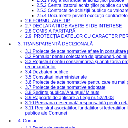
2.5.1 Programul anual al achizițiilor publice
2.5.2 Centralizatorul achizițiilor publice cu 
2.5.3 Contracte de achiziții publice cu valoa
2.5.4 Documente privind execuția contractelo
2.6 FORMULARE TIP
2.7 DECLARAȚII DE AVERE ȘI DE INTERESE
2.8 COMISIA PARITARĂ
2.9. PROTECȚIA DATELOR CU CARACTER PE
3. TRANSPARENȚĂ DECIZIONALĂ
3.1 Proiecte de acte normative aflate în consultare
3.2 Formular pentru colectarea de propuneri, opinii
3.3 Registrul pentru consemnarea și analizarea prop
recomandărilor
3.4 Dezbateri publice
3.5 Consultari interministeriale
3.6 Proiecte de acte normative pentru care nu mai p
3.7 Proiecte de acte normative adoptate
3.8 Ședințe publice/ Anunțuri/ Minute
3.9 Rapoarte de aplicare a Legii nr. 52/2003
3.10 Persoana desemnată responsabilă pentru relaț
3.11 Registrul asociațiilor, fundațiilor și federațiilor
publice ale Comunei
4. Contact