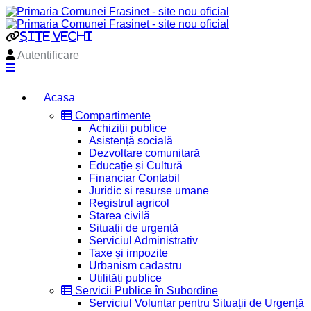
site vechi
Autentificare
Acasa
Compartimente
Achiziții publice
Asistență socială
Dezvoltare comunitară
Educație și Cultură
Financiar Contabil
Juridic si resurse umane
Registrul agricol
Starea civilă
Situații de urgență
Serviciul Administrativ
Taxe și impozite
Urbanism cadastru
Utilități publice
Servicii Publice în Subordine
Serviciul Voluntar pentru Situații de Urgență