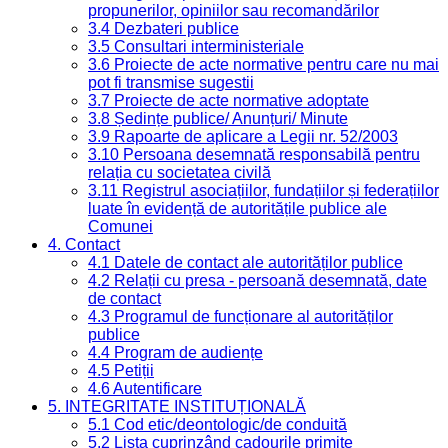
propunerilor, opiniilor sau recomandărilor
3.4 Dezbateri publice
3.5 Consultari interministeriale
3.6 Proiecte de acte normative pentru care nu mai
pot fi transmise sugestii
3.7 Proiecte de acte normative adoptate
3.8 Ședințe publice/ Anunțuri/ Minute
3.9 Rapoarte de aplicare a Legii nr. 52/2003
3.10 Persoana desemnată responsabilă pentru
relația cu societatea civilă
3.11 Registrul asociațiilor, fundațiilor și federațiilor
luate în evidență de autoritățile publice ale
Comunei
4. Contact
4.1 Datele de contact ale autorităților publice
4.2 Relații cu presa - persoană desemnată, date
de contact
4.3 Programul de funcționare al autorităților
publice
4.4 Program de audiențe
4.5 Petiții
4.6 Autentificare
5. INTEGRITATE INSTITUȚIONALĂ
5.1 Cod etic/deontologic/de conduită
5.2 Lista cuprinzând cadourile primite