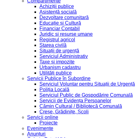
Compartimente
Achiziții publice
Asistență socială
Dezvoltare comunitară
Educație și Cultură
Financiar Contabil
Juridic si resurse umane
Registrul agricol
Starea civilă
Situații de urgență
Serviciul Administrativ
Taxe și impozite
Urbanism cadastru
Utilități publice
Servicii Publice în Subordine
Serviciul Voluntar pentru Situații de Urgență
Poliția Locală
Serviciul Public de Gospodărire Comunală
Servicii de Evidența Persoanelor
Cămin Cultural / Bibliotecă Comunală
Creșe, Grădinițe, Școli
Servicii online
Proiecte
Evenimente
Anunțuri