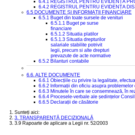
6.4.1 REGISTRUL PENTRU EVIDENȚA PRO
6.4.2 REGISTRUL PENTRU EVIDENȚA DIS
6.5 DOCUMENTE ȘI INFORMAȚII FINANCIARE
6.5.1 Buget din toate sursele de venituri
6.5.1.1 Buget pe surse
financiare
6.5.1.2 Situatia platilor
6.5.1.3 Situatia drepturilor
salariale stabilite potrivit
legii, precum si alte drepturi
prevazute de acte normative
6.5.2 Bilanturi contabile
6.6. ALTE DOCUMENTE
6.6.1 Obiecțiile cu privire la legalitate, efec
6.6.2 Informații din oficiu asupra problemelor
6.6.3 Minutele în care se consemnează, în re
6.6.4 Procesele-verbale ale ședințelor Consil
6.6.5 Declarații de căsătorie
Sunteți aici:
3. TRANSPARENȚĂ DECIZIONALĂ
3.9 Rapoarte de aplicare a Legii nr. 52/2003