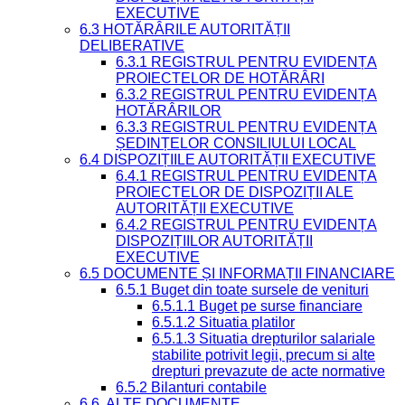
EXECUTIVE
6.3 HOTĂRÂRILE AUTORITĂȚII
DELIBERATIVE
6.3.1 REGISTRUL PENTRU EVIDENȚA
PROIECTELOR DE HOTĂRÂRI
6.3.2 REGISTRUL PENTRU EVIDENȚA
HOTĂRÂRILOR
6.3.3 REGISTRUL PENTRU EVIDENȚA
ȘEDINȚELOR CONSILIULUI LOCAL
6.4 DISPOZIȚIILE AUTORITĂȚII EXECUTIVE
6.4.1 REGISTRUL PENTRU EVIDENȚA
PROIECTELOR DE DISPOZIȚII ALE
AUTORITĂȚII EXECUTIVE
6.4.2 REGISTRUL PENTRU EVIDENȚA
DISPOZIȚIILOR AUTORITĂȚII
EXECUTIVE
6.5 DOCUMENTE ȘI INFORMAȚII FINANCIARE
6.5.1 Buget din toate sursele de venituri
6.5.1.1 Buget pe surse financiare
6.5.1.2 Situatia platilor
6.5.1.3 Situatia drepturilor salariale
stabilite potrivit legii, precum si alte
drepturi prevazute de acte normative
6.5.2 Bilanturi contabile
6.6. ALTE DOCUMENTE