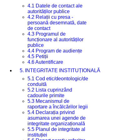
4.1 Datele de contact ale
autorităților publice
4.2 Relații cu presa -
persoană desemnată, date
de contact
4.3 Programul de
funcționare al autorităților
publice
4.4 Program de audiențe
4.5 Petiții
4.6 Autentificare
5. INTEGRITATE INSTITUȚIONALĂ
5.1 Cod etic/deontologic/de
conduită
5.2 Lista cuprinzând
cadourile primite
5.3 Mecanismul de
raportare a încălcărilor legii
5.4 Declarația privind
asumarea unei agende de
integritate organizațională
5.5 Planul de integritate al
instituției