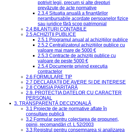
potrivit legii, precum și alte drepturi
prevăzute de acte normative
2.3.4 Situația anuală a finanțărilor
nerambursabile acordate persoanelor fizice
sau juridice fără scop patrimonial
2.4 BILANȚURI CONTABILE
2.5 ACHIZIȚII PUBLICE
2.5.1 Programul anual al achizițiilor publice
2.5.2 Centralizatorul achizițiilor publice cu
valoare mai mare de 5000 €
2.5.3 Contracte de achiziții publice cu
valoare de peste 5000 €
2.5.4 Documente privind execuția
contractelor
2.6 FORMULARE TIP
2.7 DECLARAȚII DE AVERE ȘI DE INTERESE
2.8 COMISIA PARITARĂ
2.9. PROTECȚIA DATELOR CU CARACTER
PERSONAL
3. TRANSPARENȚĂ DECIZIONALĂ
3.1 Proiecte de acte normative aflate în
consultare publică
3.2 Formular pentru colectarea de propuneri,
opinii, recomandări cf. L 52/2003
3.3 Registrul pentru consemnarea și analizarea