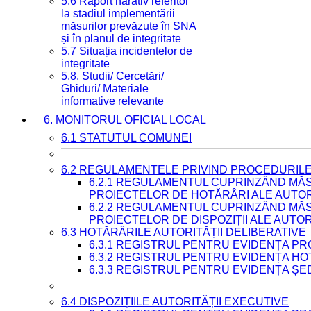
5.6 Raport narativ referitor
la stadiul implementării
măsurilor prevăzute în SNA
și în planul de integritate
5.7 Situația incidentelor de
integritate
5.8. Studii/ Cercetări/
Ghiduri/ Materiale
informative relevante
6. MONITORUL OFICIAL LOCAL
6.1 STATUTUL COMUNEI
6.2 REGULAMENTELE PRIVIND PROCEDURILE
6.2.1 REGULAMENTUL CUPRINZÂND MĂS
PROIECTELOR DE HOTĂRÂRI ALE AUTORI
6.2.2 REGULAMENTUL CUPRINZÂND MĂS
PROIECTELOR DE DISPOZIȚII ALE AUTOR
6.3 HOTĂRÂRILE AUTORITĂȚII DELIBERATIVE
6.3.1 REGISTRUL PENTRU EVIDENȚA P
6.3.2 REGISTRUL PENTRU EVIDENȚA H
6.3.3 REGISTRUL PENTRU EVIDENȚA ȘE
6.4 DISPOZIȚIILE AUTORITĂȚII EXECUTIVE