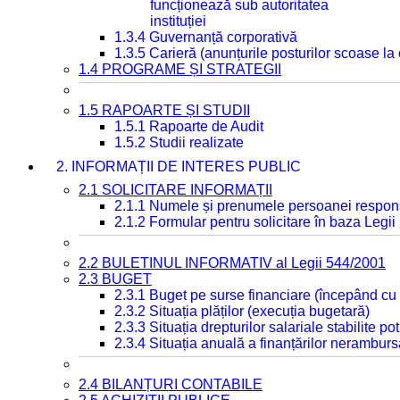
funcționează sub autoritatea
instituției
1.3.4 Guvernanță corporativă
1.3.5 Carieră (anunțurile posturilor scoase la
1.4 PROGRAME ȘI STRATEGII
1.5 RAPOARTE ȘI STUDII
1.5.1 Rapoarte de Audit
1.5.2 Studii realizate
2. INFORMAȚII DE INTERES PUBLIC
2.1 SOLICITARE INFORMAȚII
2.1.1 Numele și prenumele persoanei respon
2.1.2 Formular pentru solicitare în baza Legii
2.2 BULETINUL INFORMATIV al Legii 544/2001
2.3 BUGET
2.3.1 Buget pe surse financiare (începând cu
2.3.2 Situația plăților (execuția bugetară)
2.3.3 Situația drepturilor salariale stabilite p
2.3.4 Situația anuală a finanțărilor neramburs
2.4 BILANȚURI CONTABILE