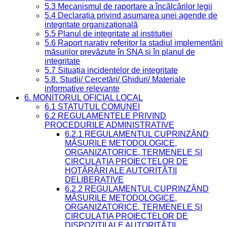
5.3 Mecanismul de raportare a încălcărilor legii
5.4 Declarația privind asumarea unei agende de
integritate organizațională
5.5 Planul de integritate al instituției
5.6 Raport narativ referitor la stadiul implementării
măsurilor prevăzute în SNA și în planul de
integritate
5.7 Situația incidentelor de integritate
5.8. Studii/ Cercetări/ Ghiduri/ Materiale
informative relevante
6. MONITORUL OFICIAL LOCAL
6.1 STATUTUL COMUNEI
6.2 REGULAMENTELE PRIVIND
PROCEDURILE ADMINISTRATIVE
6.2.1 REGULAMENTUL CUPRINZÂND
MĂSURILE METODOLOGICE,
ORGANIZATORICE, TERMENELE ȘI
CIRCULAȚIA PROIECTELOR DE
HOTĂRÂRI ALE AUTORITĂȚII
DELIBERATIVE
6.2.2 REGULAMENTUL CUPRINZÂND
MĂSURILE METODOLOGICE,
ORGANIZATORICE, TERMENELE ȘI
CIRCULAȚIA PROIECTELOR DE
DISPOZIȚII ALE AUTORITĂȚII