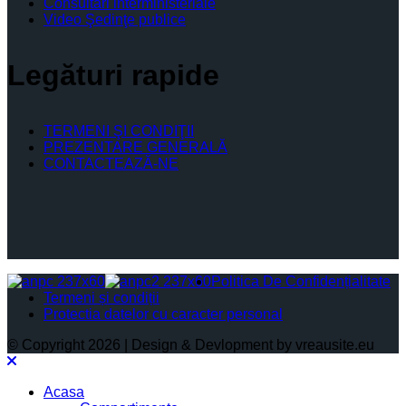
Consultari interministeriale
Video Şedinţe publice
Legături rapide
TERMENI ŞI CONDIŢII
PREZENTARE GENERALĂ
CONTACTEAZĂ-NE
Politica De Confidențialitate
Termeni și condiții
Protectia datelor cu caracter personal
© Copyright 2026 | Design & Devlopment by vreausite.eu
Acasa