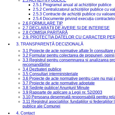
2.5 ACHIZIȚII PUBLICE
2.5.1 Programul anual al achizițiilor publice
2.5.2 Centralizatorul achizițiilor publice cu 
2.5.3 Contracte de achiziții publice cu valoa
2.5.4 Documente privind execuția contractelo
2.6 FORMULARE TIP
2.7 DECLARAȚII DE AVERE ȘI DE INTERESE
2.8 COMISIA PARITARĂ
2.9. PROTECȚIA DATELOR CU CARACTER PE
3. TRANSPARENȚĂ DECIZIONALĂ
3.1 Proiecte de acte normative aflate în consultare
3.2 Formular pentru colectarea de propuneri, opinii
3.3 Registrul pentru consemnarea și analizarea prop
recomandărilor
3.4 Dezbateri publice
3.5 Consultari interministeriale
3.6 Proiecte de acte normative pentru care nu mai p
3.7 Proiecte de acte normative adoptate
3.8 Ședințe publice/ Anunțuri/ Minute
3.9 Rapoarte de aplicare a Legii nr. 52/2003
3.10 Persoana desemnată responsabilă pentru relaț
3.11 Registrul asociațiilor, fundațiilor și federațiilor
publice ale Comunei
4. Contact