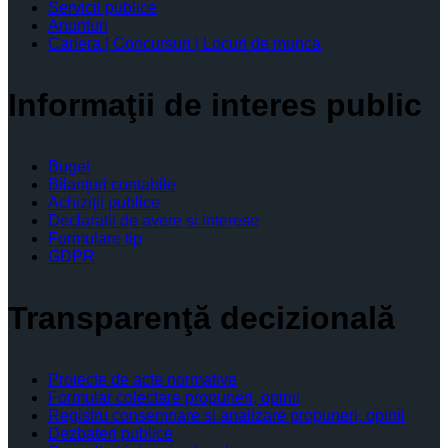
Servicii publice
Anunturi
Cariera | Concursuri | Locuri de munca
Informaţii de interes public
Buget
Bilanţuri contabile
Achiziţii publice
Declaratii de avere si interese
Formulare tip
GDPR
Transparenţă decizională
Proiecte de acte normative
Formular colectare propuneri, opinii
Registru consemnare si analizare propuneri, opinii
Dezbateri publice