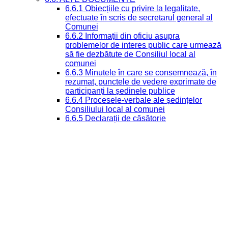
6.6.1 Obiecțiile cu privire la legalitate,
efectuate în scris de secretarul general al
Comunei
6.6.2 Informații din oficiu asupra
problemelor de interes public care urmează
să fie dezbătute de Consiliul local al
comunei
6.6.3 Minutele în care se consemnează, în
rezumat, punctele de vedere exprimate de
participanți la ședinele publice
6.6.4 Procesele-verbale ale ședințelor
Consiliului local al comunei
6.6.5 Declarații de căsătorie