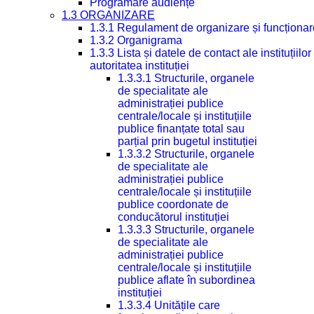
Programare audiențe
1.3 ORGANIZARE
1.3.1 Regulament de organizare și funcționar
1.3.2 Organigrama
1.3.3 Lista și datele de contact ale instituți
autoritatea instituției
1.3.3.1 Structurile, organele
de specialitate ale
administrației publice
centrale/locale și instituțiile
publice finanțate total sau
parțial prin bugetul instituției
1.3.3.2 Structurile, organele
de specialitate ale
administrației publice
centrale/locale și instituțiile
publice coordonate de
conducătorul instituției
1.3.3.3 Structurile, organele
de specialitate ale
administrației publice
centrale/locale și instituțiile
publice aflate în subordinea
instituției
1.3.3.4 Unitățile care