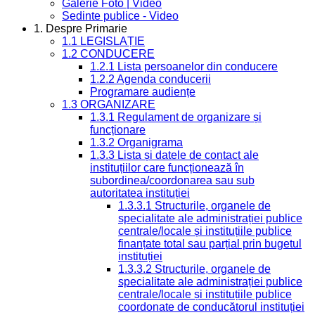
Galerie Foto | Video
Sedinte publice - Video
1. Despre Primarie
1.1 LEGISLAȚIE
1.2 CONDUCERE
1.2.1 Lista persoanelor din conducere
1.2.2 Agenda conducerii
Programare audiențe
1.3 ORGANIZARE
1.3.1 Regulament de organizare și
funcționare
1.3.2 Organigrama
1.3.3 Lista și datele de contact ale
instituțiilor care funcționează în
subordinea/coordonarea sau sub
autoritatea instituției
1.3.3.1 Structurile, organele de
specialitate ale administrației publice
centrale/locale și instituțiile publice
finanțate total sau parțial prin bugetul
instituției
1.3.3.2 Structurile, organele de
specialitate ale administrației publice
centrale/locale și instituțiile publice
coordonate de conducătorul instituției