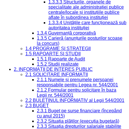
1.3.3.3 Structurile, organele de
specialitate ale administrației publice
centrale/locale și instituțiile publice
aflate în subordinea instituției
1.3.3.4 Unitățile care funcționează sub
autoritatea instituției
1.3.4 Guvernanță corporativă
1.3.5 Carieră (anunțurile posturilor scoase
la concurs)
1.4 PROGRAME ȘI STRATEGII
1.5 RAPOARTE ȘI STUDII
1.5.1 Rapoarte de Audit
1.5.2 Studii realizate
2. INFORMAȚII DE INTERES PUBLIC
2.1 SOLICITARE INFORMAȚII
2.1.1 Numele și prenumele persoanei
responsabile pentru Legea nr. 544/2001
2.1.2 Formular pentru solicitare în baza
Legii nr. 544/2001
2.2 BULETINUL INFORMATIV al Legii 544/2001
2.3 BUGET
2.3.1 Buget pe surse financiare (începând
cu anul 2015)
2.3.2 Situația plăților (execuția bugetară)
2.3.3 Situația drepturilor salariale stabilite