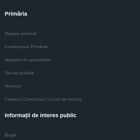
Primăria
Despre comună
Conducerea Primăriei
Aparatul de specialitate
Servicii publice
Anunturi
Cariera | Concursuri | Locuri de munca
Informaţii de interes public
Buget