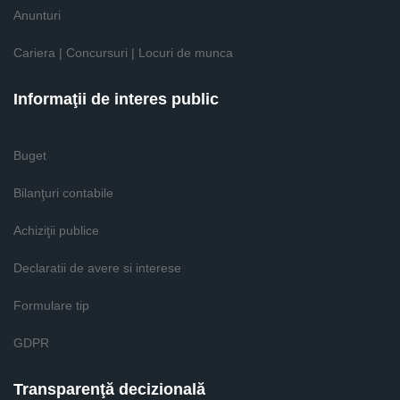
Anunturi
Cariera | Concursuri | Locuri de munca
Informaţii de interes public
Buget
Bilanţuri contabile
Achiziţii publice
Declaratii de avere si interese
Formulare tip
GDPR
Transparenţă decizională