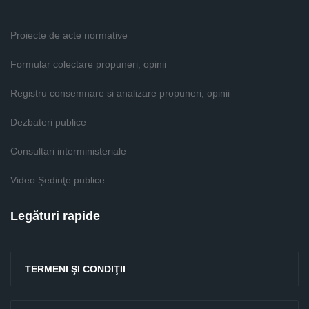
Proiecte de acte normative
Formular colectare propuneri, opinii
Registru consemnare si analizare propuneri, opinii
Dezbateri publice
Consultari interministeriale
Video Şedinţe publice
Legături rapide
TERMENI ŞI CONDIŢII