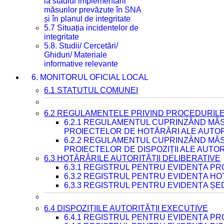
la stadiul implementării
măsurilor prevăzute în SNA
și în planul de integritate
5.7 Situația incidentelor de
integritate
5.8. Studii/ Cercetări/
Ghiduri/ Materiale
informative relevante
6. MONITORUL OFICIAL LOCAL
6.1 STATUTUL COMUNEI
6.2 REGULAMENTELE PRIVIND PROCEDURILE
6.2.1 REGULAMENTUL CUPRINZÂND MĂS
PROIECTELOR DE HOTĂRÂRI ALE AUTORI
6.2.2 REGULAMENTUL CUPRINZÂND MĂS
PROIECTELOR DE DISPOZIȚII ALE AUTOR
6.3 HOTĂRÂRILE AUTORITĂȚII DELIBERATIVE
6.3.1 REGISTRUL PENTRU EVIDENȚA P
6.3.2 REGISTRUL PENTRU EVIDENȚA H
6.3.3 REGISTRUL PENTRU EVIDENȚA ȘE
6.4 DISPOZIȚIILE AUTORITĂȚII EXECUTIVE
6.4.1 REGISTRUL PENTRU EVIDENȚA PRO