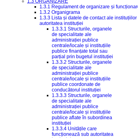
1.3 ORGANIZARE
1.3.1 Regulament de organizare și funcționar
1.3.2 Organigrama
1.3.3 Lista și datele de contact ale instituți
autoritatea instituției
1.3.3.1 Structurile, organele
de specialitate ale
administrației publice
centrale/locale și instituțiile
publice finanțate total sau
parțial prin bugetul instituției
1.3.3.2 Structurile, organele
de specialitate ale
administrației publice
centrale/locale și instituțiile
publice coordonate de
conducătorul instituției
1.3.3.3 Structurile, organele
de specialitate ale
administrației publice
centrale/locale și instituțiile
publice aflate în subordinea
instituției
1.3.3.4 Unitățile care
funcționează sub autoritatea