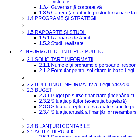
instituției
1.3.4 Guvernanță corporativă
1.3.5 Carieră (anunțurile posturilor scoase la
1.4 PROGRAME ȘI STRATEGII
1.5 RAPOARTE ȘI STUDII
1.5.1 Rapoarte de Audit
1.5.2 Studii realizate
2. INFORMAȚII DE INTERES PUBLIC
2.1 SOLICITARE INFORMAȚII
2.1.1 Numele și prenumele persoanei respon
2.1.2 Formular pentru solicitare în baza Legii
2.2 BULETINUL INFORMATIV al Legii 544/2001
2.3 BUGET
2.3.1 Buget pe surse financiare (începând cu
2.3.2 Situația plăților (execuția bugetară)
2.3.3 Situația drepturilor salariale stabilite p
2.3.4 Situația anuală a finanțărilor neramburs
2.4 BILANȚURI CONTABILE
2.5 ACHIZIȚII PUBLICE