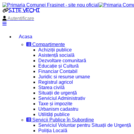
site vechi
Autentificare
Acasa
Compartimente
Achiziții publice
Asistență socială
Dezvoltare comunitară
Educație și Cultură
Financiar Contabil
Juridic si resurse umane
Registrul agricol
Starea civilă
Situații de urgență
Serviciul Administrativ
Taxe și impozite
Urbanism cadastru
Utilități publice
Servicii Publice în Subordine
Serviciul Voluntar pentru Situații de Urgență
Poliția Locală