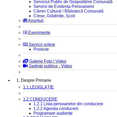
Serviciul Public de Gospodărire Comunală
Servicii de Evidența Persoanelor
Cămin Cultural / Bibliotecă Comunală
Creșe, Grădinițe, Școli
Anunțuri
Evenimente
Servicii online
Proiecte
Galerie Foto | Video
Sedinte publice - Video
1. Despre Primarie
1.1 LEGISLAȚIE
1.2 CONDUCERE
1.2.1 Lista persoanelor din conducere
1.2.2 Agenda conducerii
Programare audiențe