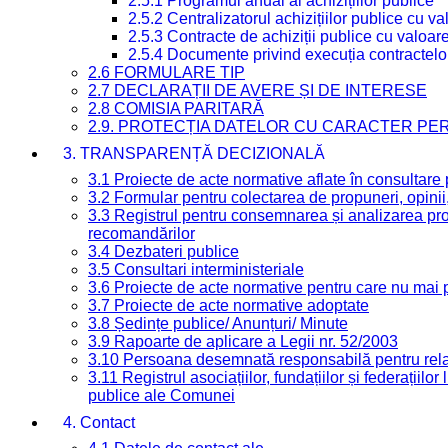
2.5.1 Programul anual al achizițiilor publice
2.5.2 Centralizatorul achizițiilor publice cu 
2.5.3 Contracte de achiziții publice cu valoa
2.5.4 Documente privind execuția contractelo
2.6 FORMULARE TIP
2.7 DECLARAȚII DE AVERE ȘI DE INTERESE
2.8 COMISIA PARITARĂ
2.9. PROTECȚIA DATELOR CU CARACTER PE
3. TRANSPARENȚĂ DECIZIONALĂ
3.1 Proiecte de acte normative aflate în consultare
3.2 Formular pentru colectarea de propuneri, opinii
3.3 Registrul pentru consemnarea și analizarea prop
recomandărilor
3.4 Dezbateri publice
3.5 Consultari interministeriale
3.6 Proiecte de acte normative pentru care nu mai p
3.7 Proiecte de acte normative adoptate
3.8 Ședințe publice/ Anunțuri/ Minute
3.9 Rapoarte de aplicare a Legii nr. 52/2003
3.10 Persoana desemnată responsabilă pentru relaț
3.11 Registrul asociațiilor, fundațiilor și federațiilor
publice ale Comunei
4. Contact