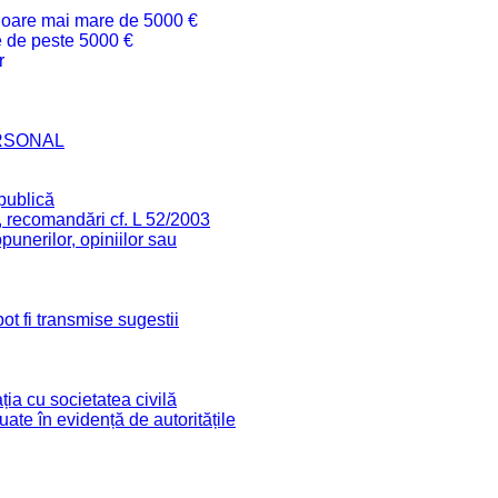
valoare mai mare de 5000 €
re de peste 5000 €
r
RSONAL
 publică
, recomandări cf. L 52/2003
unerilor, opiniilor sau
ot fi transmise sugestii
ia cu societatea civilă
 luate în evidență de autoritățile