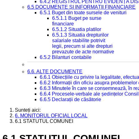
6.4.2 REGISTRUL PENTRU EVIDENȚA DIS
6.5 DOCUMENTE ȘI INFORMAȚII FINANCIARE
6.5.1 Buget din toate sursele de venituri
6.5.1.1 Buget pe surse
financiare
6.5.1.2 Situatia platilor
6.5.1.3 Situatia drepturilor
salariale stabilite potrivit
legii, precum si alte drepturi
prevazute de acte normative
6.5.2 Bilanturi contabile
6.6. ALTE DOCUMENTE
6.6.1 Obiecțiile cu privire la legalitate, efec
6.6.2 Informații din oficiu asupra problemelor
6.6.3 Minutele în care se consemnează, în re
6.6.4 Procesele-verbale ale ședințelor Consil
6.6.5 Declarații de căsătorie
Sunteți aici:
6. MONITORUL OFICIAL LOCAL
6.1 STATUTUL COMUNEI
6.1 STATUTUL COMUNEI