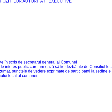
POZIȚIILOR AUTORITĂȚII EXECUTIVE
tuate în scris de secretarul general al Comunei
 de interes public care urmează să fie dezbătute de Consiliul lo
zumat, punctele de vedere exprimate de participanți la ședinele
iului local al comunei