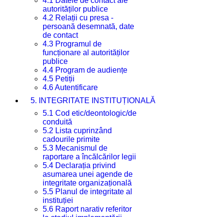
4.1 Datele de contact ale
autorităților publice
4.2 Relații cu presa -
persoană desemnată, date
de contact
4.3 Programul de
funcționare al autorităților
publice
4.4 Program de audiențe
4.5 Petiții
4.6 Autentificare
5. INTEGRITATE INSTITUȚIONALĂ
5.1 Cod etic/deontologic/de
conduită
5.2 Lista cuprinzând
cadourile primite
5.3 Mecanismul de
raportare a încălcărilor legii
5.4 Declarația privind
asumarea unei agende de
integritate organizațională
5.5 Planul de integritate al
instituției
5.6 Raport narativ referitor