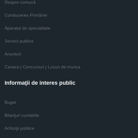
Despre comună
Conducerea Primăriei
Aparatul de specialitate
Servicii publice
Anunturi
Cariera | Concursuri | Locuri de munca
Informaţii de interes public
Buget
Bilanţuri contabile
Achiziţii publice