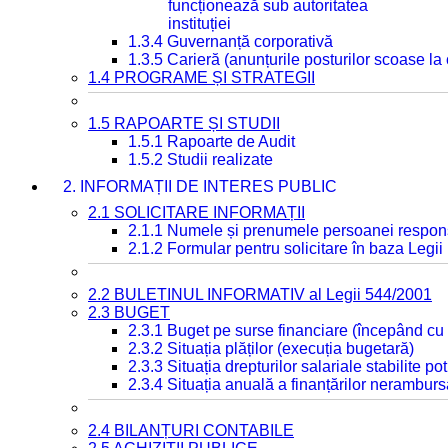
funcționează sub autoritatea
instituției
1.3.4 Guvernanță corporativă
1.3.5 Carieră (anunțurile posturilor scoase la
1.4 PROGRAME ȘI STRATEGII
1.5 RAPOARTE ȘI STUDII
1.5.1 Rapoarte de Audit
1.5.2 Studii realizate
2. INFORMAȚII DE INTERES PUBLIC
2.1 SOLICITARE INFORMAȚII
2.1.1 Numele și prenumele persoanei respon
2.1.2 Formular pentru solicitare în baza Legii
2.2 BULETINUL INFORMATIV al Legii 544/2001
2.3 BUGET
2.3.1 Buget pe surse financiare (începând cu
2.3.2 Situația plăților (execuția bugetară)
2.3.3 Situația drepturilor salariale stabilite p
2.3.4 Situația anuală a finanțărilor neramburs
2.4 BILANȚURI CONTABILE