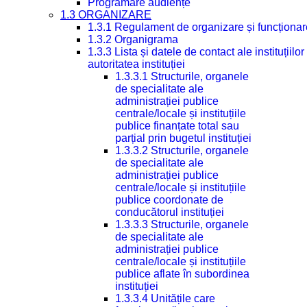
Programare audiențe
1.3 ORGANIZARE
1.3.1 Regulament de organizare și funcționar
1.3.2 Organigrama
1.3.3 Lista și datele de contact ale instituți
autoritatea instituției
1.3.3.1 Structurile, organele
de specialitate ale
administrației publice
centrale/locale și instituțiile
publice finanțate total sau
parțial prin bugetul instituției
1.3.3.2 Structurile, organele
de specialitate ale
administrației publice
centrale/locale și instituțiile
publice coordonate de
conducătorul instituției
1.3.3.3 Structurile, organele
de specialitate ale
administrației publice
centrale/locale și instituțiile
publice aflate în subordinea
instituției
1.3.3.4 Unitățile care