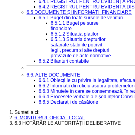
6.4.1 REGISTRUL PENTRU EVIDENȚA PRO
6.4.2 REGISTRUL PENTRU EVIDENȚA DIS
6.5 DOCUMENTE ȘI INFORMAȚII FINANCIARE
6.5.1 Buget din toate sursele de venituri
6.5.1.1 Buget pe surse
financiare
6.5.1.2 Situatia platilor
6.5.1.3 Situatia drepturilor
salariale stabilite potrivit
legii, precum si alte drepturi
prevazute de acte normative
6.5.2 Bilanturi contabile
6.6. ALTE DOCUMENTE
6.6.1 Obiecțiile cu privire la legalitate, efec
6.6.2 Informații din oficiu asupra problemelor
6.6.3 Minutele în care se consemnează, în re
6.6.4 Procesele-verbale ale ședințelor Consil
6.6.5 Declarații de căsătorie
Sunteți aici:
6. MONITORUL OFICIAL LOCAL
6.3 HOTĂRÂRILE AUTORITĂȚII DELIBERATIVE