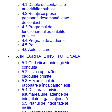
4.1 Datele de contact ale
autorităților publice
4.2 Relații cu presa -
persoană desemnată, date
de contact
4.3 Programul de
funcționare al autorităților
publice
4.4 Program de audiențe
4.5 Petiții
4.6 Autentificare
5. INTEGRITATE INSTITUȚIONALĂ
5.1 Cod etic/deontologic/de
conduită
5.2 Lista cuprinzând
cadourile primite
5.3 Mecanismul de
raportare a încălcărilor legii
5.4 Declarația privind
asumarea unei agende de
integritate organizațională
5.5 Planul de integritate al
instituției