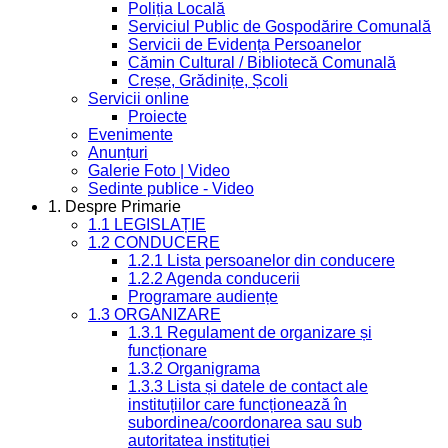
Poliția Locală
Serviciul Public de Gospodărire Comunală
Servicii de Evidența Persoanelor
Cămin Cultural / Bibliotecă Comunală
Creșe, Grădinițe, Școli
Servicii online
Proiecte
Evenimente
Anunțuri
Galerie Foto | Video
Sedinte publice - Video
1. Despre Primarie
1.1 LEGISLAȚIE
1.2 CONDUCERE
1.2.1 Lista persoanelor din conducere
1.2.2 Agenda conducerii
Programare audiențe
1.3 ORGANIZARE
1.3.1 Regulament de organizare și
funcționare
1.3.2 Organigrama
1.3.3 Lista și datele de contact ale
instituțiilor care funcționează în
subordinea/coordonarea sau sub
autoritatea instituției