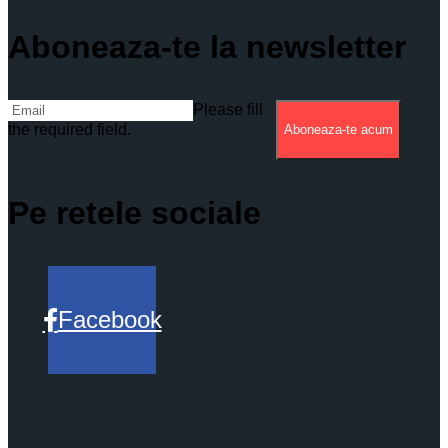
Aboneaza-te la newsletter
Please fill
the required field.
Aboneaza-te acum
Pe retele sociale
Facebook