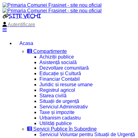
site vechi
Autentificare
Acasa
Compartimente
Achiziții publice
Asistență socială
Dezvoltare comunitară
Educație și Cultură
Financiar Contabil
Juridic si resurse umane
Registrul agricol
Starea civilă
Situații de urgență
Serviciul Administrativ
Taxe și impozite
Urbanism cadastru
Utilități publice
Servicii Publice în Subordine
Serviciul Voluntar pentru Situații de Urgență