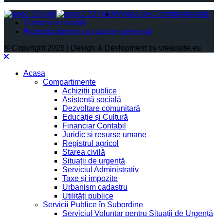
Politica De Confidențialitate
Termeni și condiții
Protectia datelor cu caracter personal
© Copyright 2026 | Design & Devlopment by vreausite.eu
Acasa
Compartimente
Achiziții publice
Asistență socială
Dezvoltare comunitară
Educație și Cultură
Financiar Contabil
Juridic si resurse umane
Registrul agricol
Starea civilă
Situații de urgență
Serviciul Administrativ
Taxe și impozite
Urbanism cadastru
Utilități publice
Servicii Publice în Subordine
Serviciul Voluntar pentru Situații de Urgență