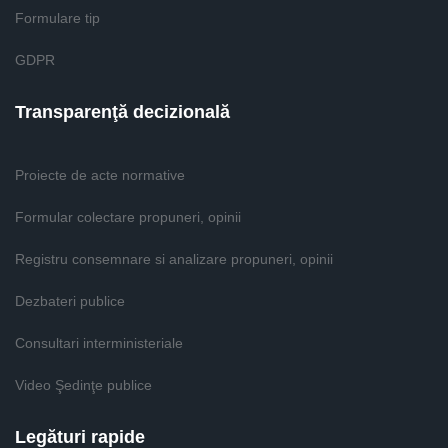
Formulare tip
GDPR
Transparenţă decizională
Proiecte de acte normative
Formular colectare propuneri, opinii
Registru consemnare si analizare propuneri, opinii
Dezbateri publice
Consultari interministeriale
Video Şedinţe publice
Legături rapide