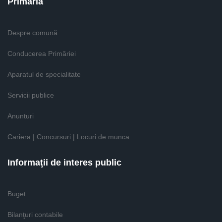
Primăria
Despre comună
Conducerea Primăriei
Aparatul de specialitate
Servicii publice
Anunturi
Cariera | Concursuri | Locuri de munca
Informaţii de interes public
Buget
Bilanţuri contabile