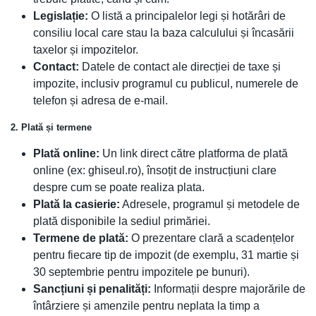
Legislație:
O listă a principalelor legi și hotărâri de
consiliu local care stau la baza calculului și încasării
taxelor și impozitelor.
Contact:
Datele de contact ale direcției de taxe și
impozite, inclusiv programul cu publicul, numerele de
telefon și adresa de e-mail.
2. Plată și termene
Plată online:
Un link direct către platforma de plată
online (ex: ghiseul.ro), însoțit de instrucțiuni clare
despre cum se poate realiza plata.
Plată la casierie:
Adresele, programul și metodele de
plată disponibile la sediul primăriei.
Termene de plată:
O prezentare clară a scadențelor
pentru fiecare tip de impozit (de exemplu, 31 martie și
30 septembrie pentru impozitele pe bunuri).
Sancțiuni și penalități:
Informații despre majorările de
întârziere și amenzile pentru neplata la timp a