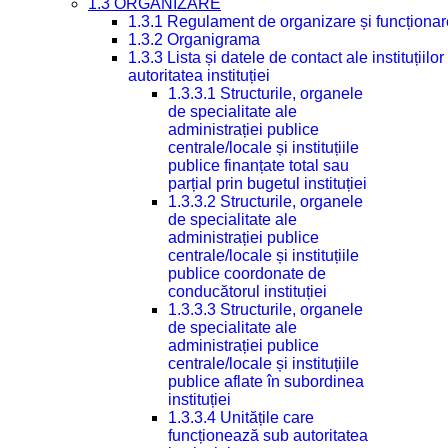
1.3 ORGANIZARE
1.3.1 Regulament de organizare și funcționar
1.3.2 Organigrama
1.3.3 Lista și datele de contact ale instituți
autoritatea instituției
1.3.3.1 Structurile, organele
de specialitate ale
administrației publice
centrale/locale și instituțiile
publice finanțate total sau
parțial prin bugetul instituției
1.3.3.2 Structurile, organele
de specialitate ale
administrației publice
centrale/locale și instituțiile
publice coordonate de
conducătorul instituției
1.3.3.3 Structurile, organele
de specialitate ale
administrației publice
centrale/locale și instituțiile
publice aflate în subordinea
instituției
1.3.3.4 Unitățile care
funcționează sub autoritatea