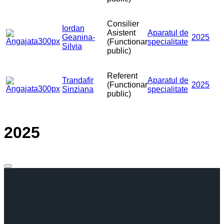
Consilier
Iordan
Asistent
Aparatul de
Geanina-
2025
(Functionar
specialitate
Silvia
public)
Referent
Trandafir
Aparatul de
(Functionar
2025
Sinziana
specialitate
public)
2025