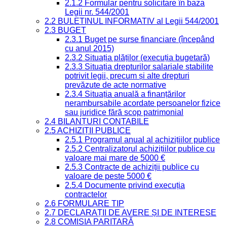
2.1.2 Formular pentru solicitare în baza
Legii nr. 544/2001
2.2 BULETINUL INFORMATIV al Legii 544/2001
2.3 BUGET
2.3.1 Buget pe surse financiare (începând
cu anul 2015)
2.3.2 Situația plăților (execuția bugetară)
2.3.3 Situația drepturilor salariale stabilite
potrivit legii, precum și alte drepturi
prevăzute de acte normative
2.3.4 Situația anuală a finanțărilor
nerambursabile acordate persoanelor fizice
sau juridice fără scop patrimonial
2.4 BILANȚURI CONTABILE
2.5 ACHIZIȚII PUBLICE
2.5.1 Programul anual al achizițiilor publice
2.5.2 Centralizatorul achizițiilor publice cu
valoare mai mare de 5000 €
2.5.3 Contracte de achiziții publice cu
valoare de peste 5000 €
2.5.4 Documente privind execuția
contractelor
2.6 FORMULARE TIP
2.7 DECLARAȚII DE AVERE ȘI DE INTERESE
2.8 COMISIA PARITARĂ