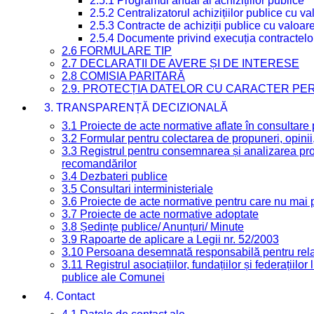
2.5.1 Programul anual al achizițiilor publice
2.5.2 Centralizatorul achizițiilor publice cu 
2.5.3 Contracte de achiziții publice cu valoa
2.5.4 Documente privind execuția contractelo
2.6 FORMULARE TIP
2.7 DECLARAȚII DE AVERE ȘI DE INTERESE
2.8 COMISIA PARITARĂ
2.9. PROTECȚIA DATELOR CU CARACTER PE
3. TRANSPARENȚĂ DECIZIONALĂ
3.1 Proiecte de acte normative aflate în consultare
3.2 Formular pentru colectarea de propuneri, opinii
3.3 Registrul pentru consemnarea și analizarea prop
recomandărilor
3.4 Dezbateri publice
3.5 Consultari interministeriale
3.6 Proiecte de acte normative pentru care nu mai p
3.7 Proiecte de acte normative adoptate
3.8 Ședințe publice/ Anunțuri/ Minute
3.9 Rapoarte de aplicare a Legii nr. 52/2003
3.10 Persoana desemnată responsabilă pentru relaț
3.11 Registrul asociațiilor, fundațiilor și federațiilor
publice ale Comunei
4. Contact