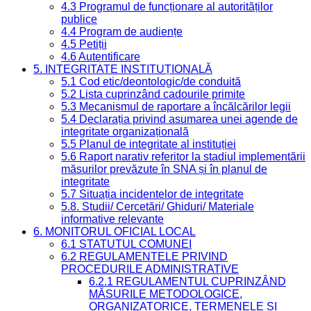
4.3 Programul de funcționare al autorităților
publice
4.4 Program de audiențe
4.5 Petiții
4.6 Autentificare
5. INTEGRITATE INSTITUȚIONALĂ
5.1 Cod etic/deontologic/de conduită
5.2 Lista cuprinzând cadourile primite
5.3 Mecanismul de raportare a încălcărilor legii
5.4 Declarația privind asumarea unei agende de
integritate organizațională
5.5 Planul de integritate al instituției
5.6 Raport narativ referitor la stadiul implementării
măsurilor prevăzute în SNA și în planul de
integritate
5.7 Situația incidentelor de integritate
5.8. Studii/ Cercetări/ Ghiduri/ Materiale
informative relevante
6. MONITORUL OFICIAL LOCAL
6.1 STATUTUL COMUNEI
6.2 REGULAMENTELE PRIVIND
PROCEDURILE ADMINISTRATIVE
6.2.1 REGULAMENTUL CUPRINZÂND
MĂSURILE METODOLOGICE,
ORGANIZATORICE, TERMENELE ȘI