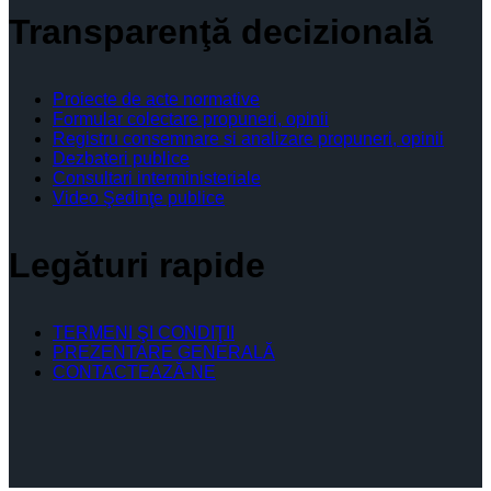
Transparenţă decizională
Proiecte de acte normative
Formular colectare propuneri, opinii
Registru consemnare si analizare propuneri, opinii
Dezbateri publice
Consultari interministeriale
Video Şedinţe publice
Legături rapide
TERMENI ŞI CONDIŢII
PREZENTARE GENERALĂ
CONTACTEAZĂ-NE