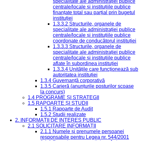
specialitate ale administrației publice
centrale/locale și instituțiile publice
finanțate total sau parțial prin bugetul
instituției
1.3.3.2 Structurile, organele de
specialitate ale administrației publice
centrale/locale și instituțiile publice
coordonate de conducătorul instituției
1.3.3.3 Structurile, organele de
specialitate ale administrației publice
centrale/locale și instituțiile publice
aflate în subordinea instituției
1.3.3.4 Unitățile care funcționează sub
autoritatea instituției
1.3.4 Guvernanță corporativă
1.3.5 Carieră (anunțurile posturilor scoase
la concurs)
1.4 PROGRAME ȘI STRATEGII
1.5 RAPOARTE ȘI STUDII
1.5.1 Rapoarte de Audit
1.5.2 Studii realizate
2. INFORMAȚII DE INTERES PUBLIC
2.1 SOLICITARE INFORMAȚII
2.1.1 Numele și prenumele persoanei
responsabile pentru Legea nr. 544/2001