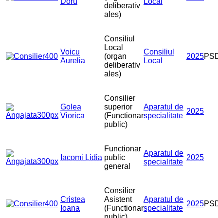
Doru
Local
deliberativ
ales)
Consiliul
Local
Voicu
Consiliul
(organ
2025
PS
Aurelia
Local
deliberativ
ales)
Consilier
Golea
superior
Aparatul de
2025
Viorica
(Functionar
specialitate
public)
Functionar
Aparatul de
Iacomi Lidia
public
2025
specialitate
general
Consilier
Cristea
Asistent
Aparatul de
2025
PS
Ioana
(Functionar
specialitate
public)