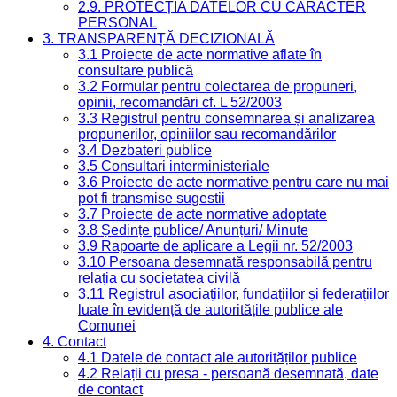
2.9. PROTECȚIA DATELOR CU CARACTER
PERSONAL
3. TRANSPARENȚĂ DECIZIONALĂ
3.1 Proiecte de acte normative aflate în
consultare publică
3.2 Formular pentru colectarea de propuneri,
opinii, recomandări cf. L 52/2003
3.3 Registrul pentru consemnarea și analizarea
propunerilor, opiniilor sau recomandărilor
3.4 Dezbateri publice
3.5 Consultari interministeriale
3.6 Proiecte de acte normative pentru care nu mai
pot fi transmise sugestii
3.7 Proiecte de acte normative adoptate
3.8 Ședințe publice/ Anunțuri/ Minute
3.9 Rapoarte de aplicare a Legii nr. 52/2003
3.10 Persoana desemnată responsabilă pentru
relația cu societatea civilă
3.11 Registrul asociațiilor, fundațiilor și federațiilor
luate în evidență de autoritățile publice ale
Comunei
4. Contact
4.1 Datele de contact ale autorităților publice
4.2 Relații cu presa - persoană desemnată, date
de contact