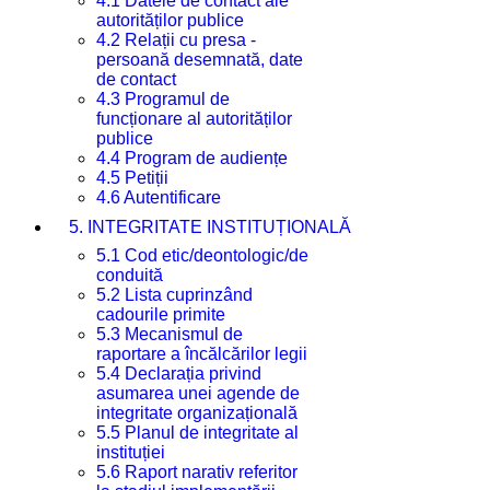
4.1 Datele de contact ale
autorităților publice
4.2 Relații cu presa -
persoană desemnată, date
de contact
4.3 Programul de
funcționare al autorităților
publice
4.4 Program de audiențe
4.5 Petiții
4.6 Autentificare
5. INTEGRITATE INSTITUȚIONALĂ
5.1 Cod etic/deontologic/de
conduită
5.2 Lista cuprinzând
cadourile primite
5.3 Mecanismul de
raportare a încălcărilor legii
5.4 Declarația privind
asumarea unei agende de
integritate organizațională
5.5 Planul de integritate al
instituției
5.6 Raport narativ referitor