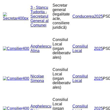
Secretar
3 - Stancu
general
Tudorita -
(legalitate
Secretarul
Conducerea
2025
PS
acte,
General al
consiliere
Comunei
juridică)
Consiliul
Local
Anghelescu
Consiliul
(organ
2025
PS
Alina
Local
deliberativ
ales)
Consiliul
Local
Nicolae
Consiliul
(organ
2025
PS
Simona
Local
deliberativ
ales)
Consiliul
Local
Anghelescu
Consiliul
(organ
2025
PS