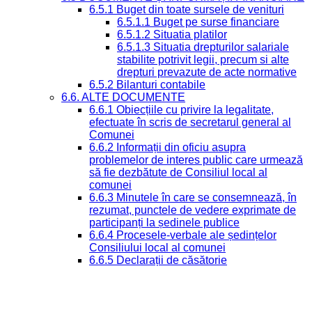
6.5.1 Buget din toate sursele de venituri
6.5.1.1 Buget pe surse financiare
6.5.1.2 Situatia platilor
6.5.1.3 Situatia drepturilor salariale
stabilite potrivit legii, precum si alte
drepturi prevazute de acte normative
6.5.2 Bilanturi contabile
6.6. ALTE DOCUMENTE
6.6.1 Obiecțiile cu privire la legalitate,
efectuate în scris de secretarul general al
Comunei
6.6.2 Informații din oficiu asupra
problemelor de interes public care urmează
să fie dezbătute de Consiliul local al
comunei
6.6.3 Minutele în care se consemnează, în
rezumat, punctele de vedere exprimate de
participanți la ședinele publice
6.6.4 Procesele-verbale ale ședințelor
Consiliului local al comunei
6.6.5 Declarații de căsătorie