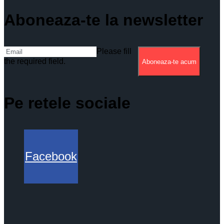
Aboneaza-te la newsletter
Please fill
the required field.
Aboneaza-te acum
Pe retele sociale
Facebook