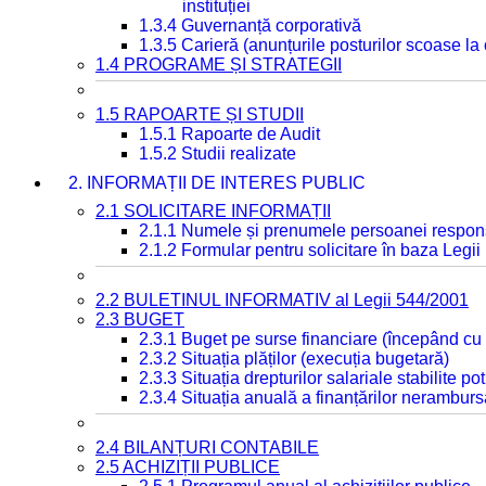
instituției
1.3.4 Guvernanță corporativă
1.3.5 Carieră (anunțurile posturilor scoase la
1.4 PROGRAME ȘI STRATEGII
1.5 RAPOARTE ȘI STUDII
1.5.1 Rapoarte de Audit
1.5.2 Studii realizate
2. INFORMAȚII DE INTERES PUBLIC
2.1 SOLICITARE INFORMAȚII
2.1.1 Numele și prenumele persoanei respon
2.1.2 Formular pentru solicitare în baza Legii
2.2 BULETINUL INFORMATIV al Legii 544/2001
2.3 BUGET
2.3.1 Buget pe surse financiare (începând cu
2.3.2 Situația plăților (execuția bugetară)
2.3.3 Situația drepturilor salariale stabilite p
2.3.4 Situația anuală a finanțărilor neramburs
2.4 BILANȚURI CONTABILE
2.5 ACHIZIȚII PUBLICE