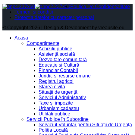
Politica De Confidențialitate
Termeni și condiții
Protectia datelor cu caracter personal
© Copyright 2026 | Design & Devlopment by vreausite.eu
Acasa
Compartimente
Achiziții publice
Asistență socială
Dezvoltare comunitară
Educație și Cultură
Financiar Contabil
Juridic si resurse umane
Registrul agricol
Starea civilă
Situații de urgență
Serviciul Administrativ
Taxe și impozite
Urbanism cadastru
Utilități publice
Servicii Publice în Subordine
Serviciul Voluntar pentru Situații de Urgență
Poliția Locală