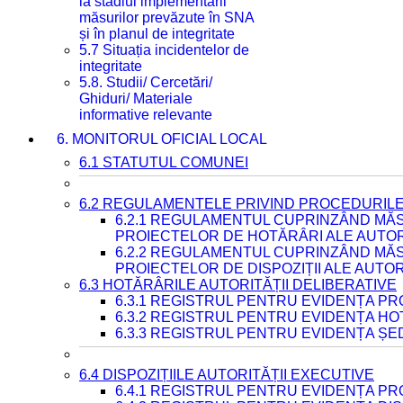
la stadiul implementării
măsurilor prevăzute în SNA
și în planul de integritate
5.7 Situația incidentelor de
integritate
5.8. Studii/ Cercetări/
Ghiduri/ Materiale
informative relevante
6. MONITORUL OFICIAL LOCAL
6.1 STATUTUL COMUNEI
6.2 REGULAMENTELE PRIVIND PROCEDURILE
6.2.1 REGULAMENTUL CUPRINZÂND MĂS
PROIECTELOR DE HOTĂRÂRI ALE AUTORI
6.2.2 REGULAMENTUL CUPRINZÂND MĂS
PROIECTELOR DE DISPOZIȚII ALE AUTOR
6.3 HOTĂRÂRILE AUTORITĂȚII DELIBERATIVE
6.3.1 REGISTRUL PENTRU EVIDENȚA P
6.3.2 REGISTRUL PENTRU EVIDENȚA H
6.3.3 REGISTRUL PENTRU EVIDENȚA ȘE
6.4 DISPOZIȚIILE AUTORITĂȚII EXECUTIVE
6.4.1 REGISTRUL PENTRU EVIDENȚA PRO