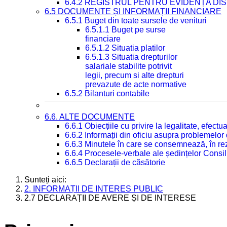
6.4.2 REGISTRUL PENTRU EVIDENȚA DIS
6.5 DOCUMENTE ȘI INFORMAȚII FINANCIARE
6.5.1 Buget din toate sursele de venituri
6.5.1.1 Buget pe surse
financiare
6.5.1.2 Situatia platilor
6.5.1.3 Situatia drepturilor
salariale stabilite potrivit
legii, precum si alte drepturi
prevazute de acte normative
6.5.2 Bilanturi contabile
6.6. ALTE DOCUMENTE
6.6.1 Obiecțiile cu privire la legalitate, efec
6.6.2 Informații din oficiu asupra problemelor
6.6.3 Minutele în care se consemnează, în re
6.6.4 Procesele-verbale ale ședințelor Consil
6.6.5 Declarații de căsătorie
Sunteți aici:
2. INFORMAȚII DE INTERES PUBLIC
2.7 DECLARAȚII DE AVERE ȘI DE INTERESE