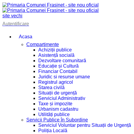
site vechi
Autentificare
Acasa
Compartimente
Achiziții publice
Asistență socială
Dezvoltare comunitară
Educație și Cultură
Financiar Contabil
Juridic si resurse umane
Registrul agricol
Starea civilă
Situații de urgență
Serviciul Administrativ
Taxe și impozite
Urbanism cadastru
Utilități publice
Servicii Publice în Subordine
Serviciul Voluntar pentru Situații de Urgență
Poliția Locală