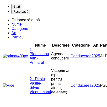
Ordonează după
Nume
Categorie
An
Partidul
Nume
Descriere
Categorie
An
Par
1 -
Ploesteanu
Agenda
Conducerea
2025
AL
Alin -
conducerii
Primarul
Viceprimar
(sprijin
2 - Ditoiu
pentru
Vasile-
primar,
Conducerea
2025
PS
Silviu -
atribuții
Viceprimarul
delegate)