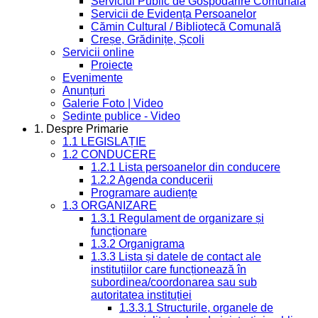
Serviciul Public de Gospodărire Comunală
Servicii de Evidența Persoanelor
Cămin Cultural / Bibliotecă Comunală
Creșe, Grădinițe, Școli
Servicii online
Proiecte
Evenimente
Anunțuri
Galerie Foto | Video
Sedinte publice - Video
1. Despre Primarie
1.1 LEGISLAȚIE
1.2 CONDUCERE
1.2.1 Lista persoanelor din conducere
1.2.2 Agenda conducerii
Programare audiențe
1.3 ORGANIZARE
1.3.1 Regulament de organizare și
funcționare
1.3.2 Organigrama
1.3.3 Lista și datele de contact ale
instituțiilor care funcționează în
subordinea/coordonarea sau sub
autoritatea instituției
1.3.3.1 Structurile, organele de