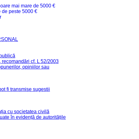
valoare mai mare de 5000 €
re de peste 5000 €
r
RSONAL
 publică
, recomandări cf. L 52/2003
unerilor, opiniilor sau
ot fi transmise sugestii
ia cu societatea civilă
 luate în evidență de autoritățile