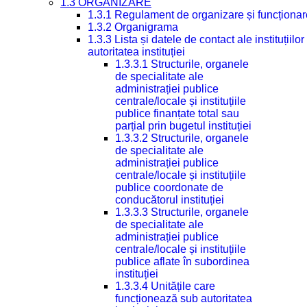
1.3 ORGANIZARE
1.3.1 Regulament de organizare și funcționar
1.3.2 Organigrama
1.3.3 Lista și datele de contact ale instituți
autoritatea instituției
1.3.3.1 Structurile, organele
de specialitate ale
administrației publice
centrale/locale și instituțiile
publice finanțate total sau
parțial prin bugetul instituției
1.3.3.2 Structurile, organele
de specialitate ale
administrației publice
centrale/locale și instituțiile
publice coordonate de
conducătorul instituției
1.3.3.3 Structurile, organele
de specialitate ale
administrației publice
centrale/locale și instituțiile
publice aflate în subordinea
instituției
1.3.3.4 Unitățile care
funcționează sub autoritatea