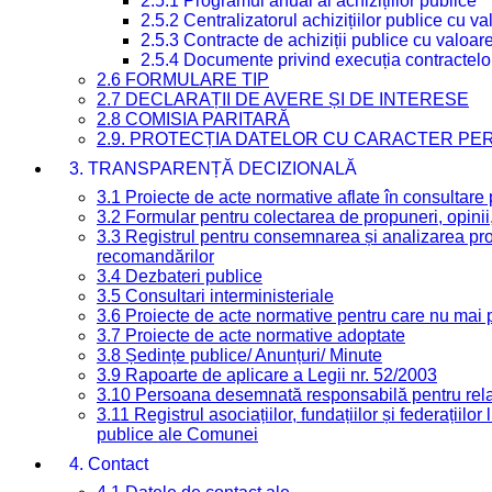
2.5.1 Programul anual al achizițiilor publice
2.5.2 Centralizatorul achizițiilor publice cu 
2.5.3 Contracte de achiziții publice cu valoa
2.5.4 Documente privind execuția contractelo
2.6 FORMULARE TIP
2.7 DECLARAȚII DE AVERE ȘI DE INTERESE
2.8 COMISIA PARITARĂ
2.9. PROTECȚIA DATELOR CU CARACTER PE
3. TRANSPARENȚĂ DECIZIONALĂ
3.1 Proiecte de acte normative aflate în consultare
3.2 Formular pentru colectarea de propuneri, opinii
3.3 Registrul pentru consemnarea și analizarea prop
recomandărilor
3.4 Dezbateri publice
3.5 Consultari interministeriale
3.6 Proiecte de acte normative pentru care nu mai p
3.7 Proiecte de acte normative adoptate
3.8 Ședințe publice/ Anunțuri/ Minute
3.9 Rapoarte de aplicare a Legii nr. 52/2003
3.10 Persoana desemnată responsabilă pentru relaț
3.11 Registrul asociațiilor, fundațiilor și federațiilor
publice ale Comunei
4. Contact