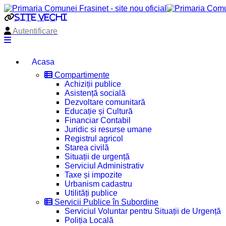
site vechi
Autentificare
Acasa
Compartimente
Achiziții publice
Asistență socială
Dezvoltare comunitară
Educație și Cultură
Financiar Contabil
Juridic si resurse umane
Registrul agricol
Starea civilă
Situații de urgență
Serviciul Administrativ
Taxe și impozite
Urbanism cadastru
Utilități publice
Servicii Publice în Subordine
Serviciul Voluntar pentru Situații de Urgență
Poliția Locală