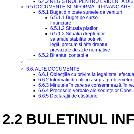
6.4.2 REGISTRUL PENTRU EVIDENȚA DIS
6.5 DOCUMENTE ȘI INFORMAȚII FINANCIARE
6.5.1 Buget din toate sursele de venituri
6.5.1.1 Buget pe surse
financiare
6.5.1.2 Situatia platilor
6.5.1.3 Situatia drepturilor
salariale stabilite potrivit
legii, precum si alte drepturi
prevazute de acte normative
6.5.2 Bilanturi contabile
6.6. ALTE DOCUMENTE
6.6.1 Obiecțiile cu privire la legalitate, efec
6.6.2 Informații din oficiu asupra problemelor
6.6.3 Minutele în care se consemnează, în re
6.6.4 Procesele-verbale ale ședințelor Consil
6.6.5 Declarații de căsătorie
2.2 BULETINUL INF