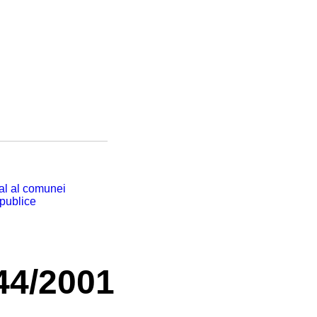
cal al comunei
 publice
44/2001