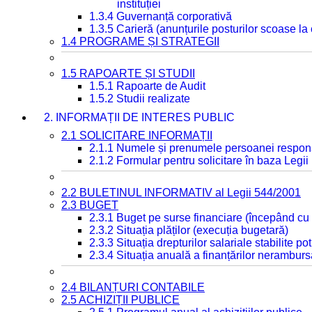
instituției
1.3.4 Guvernanță corporativă
1.3.5 Carieră (anunțurile posturilor scoase la
1.4 PROGRAME ȘI STRATEGII
1.5 RAPOARTE ȘI STUDII
1.5.1 Rapoarte de Audit
1.5.2 Studii realizate
2. INFORMAȚII DE INTERES PUBLIC
2.1 SOLICITARE INFORMAȚII
2.1.1 Numele și prenumele persoanei respon
2.1.2 Formular pentru solicitare în baza Legii
2.2 BULETINUL INFORMATIV al Legii 544/2001
2.3 BUGET
2.3.1 Buget pe surse financiare (începând cu
2.3.2 Situația plăților (execuția bugetară)
2.3.3 Situația drepturilor salariale stabilite p
2.3.4 Situația anuală a finanțărilor neramburs
2.4 BILANȚURI CONTABILE
2.5 ACHIZIȚII PUBLICE