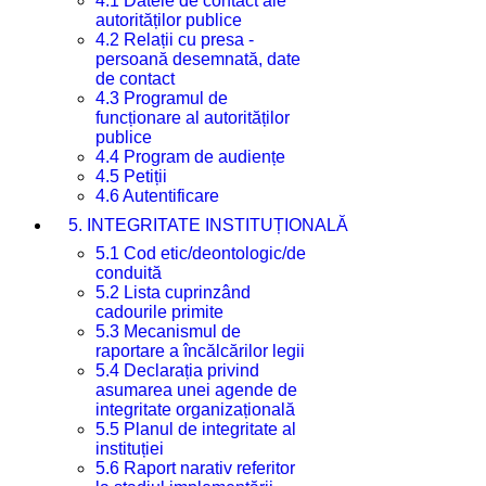
4.1 Datele de contact ale
autorităților publice
4.2 Relații cu presa -
persoană desemnată, date
de contact
4.3 Programul de
funcționare al autorităților
publice
4.4 Program de audiențe
4.5 Petiții
4.6 Autentificare
5. INTEGRITATE INSTITUȚIONALĂ
5.1 Cod etic/deontologic/de
conduită
5.2 Lista cuprinzând
cadourile primite
5.3 Mecanismul de
raportare a încălcărilor legii
5.4 Declarația privind
asumarea unei agende de
integritate organizațională
5.5 Planul de integritate al
instituției
5.6 Raport narativ referitor