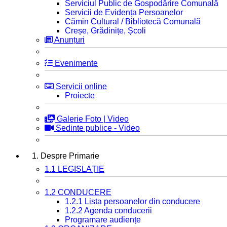
Serviciul Public de Gospodărire Comunală
Servicii de Evidența Persoanelor
Cămin Cultural / Bibliotecă Comunală
Creșe, Grădinițe, Școli
Anunțuri
Evenimente
Servicii online
Proiecte
Galerie Foto | Video
Sedinte publice - Video
1. Despre Primarie
1.1 LEGISLAȚIE
1.2 CONDUCERE
1.2.1 Lista persoanelor din conducere
1.2.2 Agenda conducerii
Programare audiențe