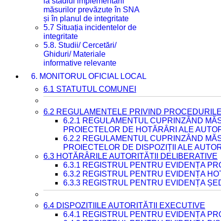
la stadiul implementării
măsurilor prevăzute în SNA
și în planul de integritate
5.7 Situația incidentelor de
integritate
5.8. Studii/ Cercetări/
Ghiduri/ Materiale
informative relevante
6. MONITORUL OFICIAL LOCAL
6.1 STATUTUL COMUNEI
6.2 REGULAMENTELE PRIVIND PROCEDURILE
6.2.1 REGULAMENTUL CUPRINZÂND MĂS
PROIECTELOR DE HOTĂRÂRI ALE AUTORI
6.2.2 REGULAMENTUL CUPRINZÂND MĂS
PROIECTELOR DE DISPOZIȚII ALE AUTOR
6.3 HOTĂRÂRILE AUTORITĂȚII DELIBERATIVE
6.3.1 REGISTRUL PENTRU EVIDENȚA P
6.3.2 REGISTRUL PENTRU EVIDENȚA H
6.3.3 REGISTRUL PENTRU EVIDENȚA ȘE
6.4 DISPOZIȚIILE AUTORITĂȚII EXECUTIVE
6.4.1 REGISTRUL PENTRU EVIDENȚA PRO