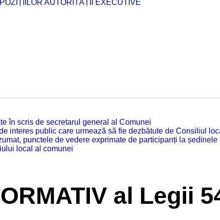
POZIȚIILOR AUTORITĂȚII EXECUTIVE
tuate în scris de secretarul general al Comunei
 de interes public care urmează să fie dezbătute de Consiliul lo
zumat, punctele de vedere exprimate de participanți la ședinele
iului local al comunei
ORMATIV al Legii 5