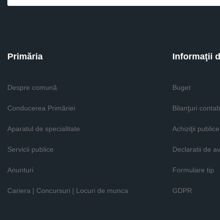
Please fill the required field.
Primăria
Informaţii 
Despre comună
Buget
Conducerea Primăriei
Bilanţuri contab
Aparatul de specialitate
Achiziţii publice
Servicii publice
Declaratii de a
Anunturi
Formulare tip
Cariera | Concursuri | Locuri de munca
GDPR