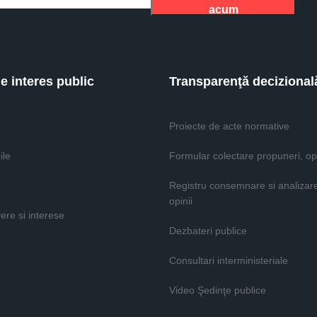
acum
de interes public
Transparenţă decizional
Proiecte de acte normative
ile
Formular colectare propuneri, opi
Registru consemnare si analizar
opinii
vere si interese
Dezbateri publice
Consultari interministeriale
Video Şedinţe publice