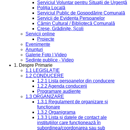
Serviciul Voluntar pentru Situații de Urgență
Poliția Locală
Serviciul Public de Gospodărire Comunală
Servicii de Evidența Persoanelor
Cămin Cultural / Bibliotecă Comunală
Creșe, Grădinițe, Școli
Servicii online
Proiecte
Evenimente
Anunțuri
Galerie Foto | Video
Sedinte publice - Video
1. Despre Primarie
1.1 LEGISLAȚIE
1.2 CONDUCERE
1.2.1 Lista persoanelor din conducere
1.2.2 Agenda conducerii
Programare audiențe
1.3 ORGANIZARE
1.3.1 Regulament de organizare și
funcționare
1.3.2 Organigrama
1.3.3 Lista și datele de contact ale
instituțiilor care funcționează în
subordinea/coordonarea sau sub