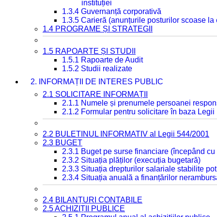
instituției
1.3.4 Guvernanță corporativă
1.3.5 Carieră (anunțurile posturilor scoase la
1.4 PROGRAME ȘI STRATEGII
1.5 RAPOARTE ȘI STUDII
1.5.1 Rapoarte de Audit
1.5.2 Studii realizate
2. INFORMAȚII DE INTERES PUBLIC
2.1 SOLICITARE INFORMAȚII
2.1.1 Numele și prenumele persoanei respon
2.1.2 Formular pentru solicitare în baza Legii
2.2 BULETINUL INFORMATIV al Legii 544/2001
2.3 BUGET
2.3.1 Buget pe surse financiare (începând cu
2.3.2 Situația plăților (execuția bugetară)
2.3.3 Situația drepturilor salariale stabilite p
2.3.4 Situația anuală a finanțărilor neramburs
2.4 BILANȚURI CONTABILE
2.5 ACHIZIȚII PUBLICE