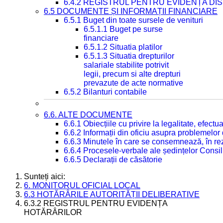
6.4.2 REGISTRUL PENTRU EVIDENȚA DIS
6.5 DOCUMENTE ȘI INFORMAȚII FINANCIARE
6.5.1 Buget din toate sursele de venituri
6.5.1.1 Buget pe surse
financiare
6.5.1.2 Situatia platilor
6.5.1.3 Situatia drepturilor
salariale stabilite potrivit
legii, precum si alte drepturi
prevazute de acte normative
6.5.2 Bilanturi contabile
6.6. ALTE DOCUMENTE
6.6.1 Obiecțiile cu privire la legalitate, efec
6.6.2 Informații din oficiu asupra problemelor
6.6.3 Minutele în care se consemnează, în re
6.6.4 Procesele-verbale ale ședințelor Consil
6.6.5 Declarații de căsătorie
Sunteți aici:
6. MONITORUL OFICIAL LOCAL
6.3 HOTĂRÂRILE AUTORITĂȚII DELIBERATIVE
6.3.2 REGISTRUL PENTRU EVIDENȚA
HOTĂRÂRILOR