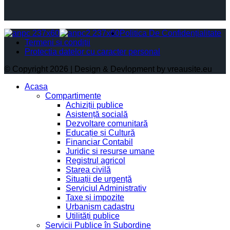
Politica De Confidențialitate
Termeni și condiții
Protectia datelor cu caracter personal
© Copyright 2026 | Design & Devlopment by vreausite.eu
Acasa
Compartimente
Achiziții publice
Asistență socială
Dezvoltare comunitară
Educație și Cultură
Financiar Contabil
Juridic si resurse umane
Registrul agricol
Starea civilă
Situații de urgență
Serviciul Administrativ
Taxe și impozite
Urbanism cadastru
Utilități publice
Servicii Publice în Subordine