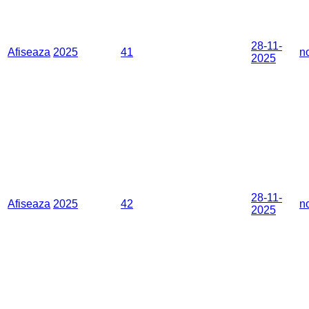
28-11-
Afiseaza
2025
41
n
2025
28-11-
Afiseaza
2025
42
n
2025