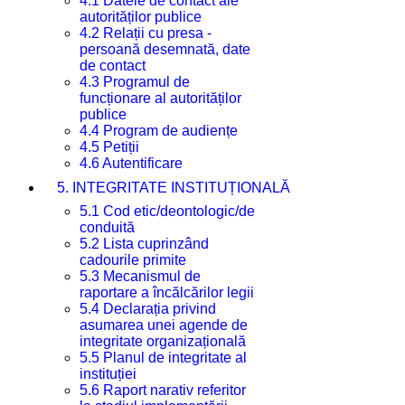
4.1 Datele de contact ale
autorităților publice
4.2 Relații cu presa -
persoană desemnată, date
de contact
4.3 Programul de
funcționare al autorităților
publice
4.4 Program de audiențe
4.5 Petiții
4.6 Autentificare
5. INTEGRITATE INSTITUȚIONALĂ
5.1 Cod etic/deontologic/de
conduită
5.2 Lista cuprinzând
cadourile primite
5.3 Mecanismul de
raportare a încălcărilor legii
5.4 Declarația privind
asumarea unei agende de
integritate organizațională
5.5 Planul de integritate al
instituției
5.6 Raport narativ referitor