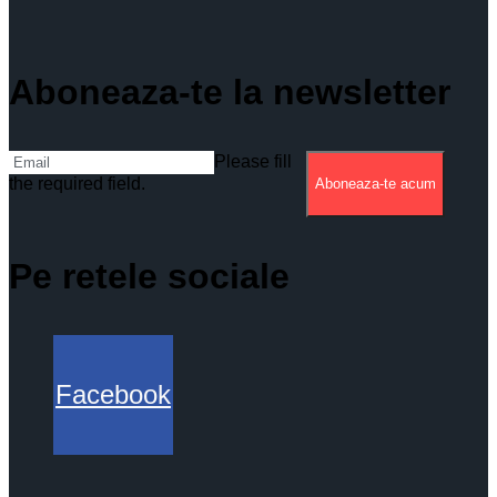
Aboneaza-te la newsletter
Please fill
the required field.
Aboneaza-te acum
Pe retele sociale
Facebook