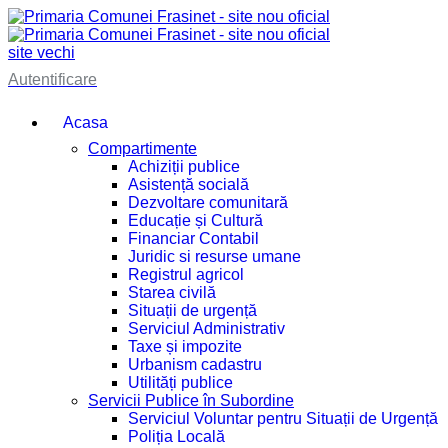
site vechi
Autentificare
Acasa
Compartimente
Achiziții publice
Asistență socială
Dezvoltare comunitară
Educație și Cultură
Financiar Contabil
Juridic si resurse umane
Registrul agricol
Starea civilă
Situații de urgență
Serviciul Administrativ
Taxe și impozite
Urbanism cadastru
Utilități publice
Servicii Publice în Subordine
Serviciul Voluntar pentru Situații de Urgență
Poliția Locală