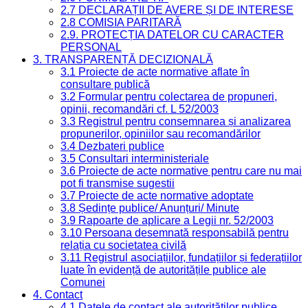
2.7 DECLARAȚII DE AVERE ȘI DE INTERESE
2.8 COMISIA PARITARĂ
2.9. PROTECȚIA DATELOR CU CARACTER
PERSONAL
3. TRANSPARENȚĂ DECIZIONALĂ
3.1 Proiecte de acte normative aflate în
consultare publică
3.2 Formular pentru colectarea de propuneri,
opinii, recomandări cf. L 52/2003
3.3 Registrul pentru consemnarea și analizarea
propunerilor, opiniilor sau recomandărilor
3.4 Dezbateri publice
3.5 Consultari interministeriale
3.6 Proiecte de acte normative pentru care nu mai
pot fi transmise sugestii
3.7 Proiecte de acte normative adoptate
3.8 Ședințe publice/ Anunțuri/ Minute
3.9 Rapoarte de aplicare a Legii nr. 52/2003
3.10 Persoana desemnată responsabilă pentru
relația cu societatea civilă
3.11 Registrul asociațiilor, fundațiilor și federațiilor
luate în evidență de autoritățile publice ale
Comunei
4. Contact
4.1 Datele de contact ale autorităților publice