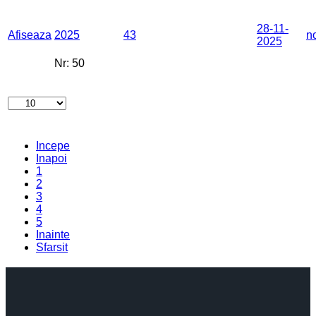
28-11-
Afiseaza
2025
43
n
2025
Nr:
50
Incepe
Inapoi
1
2
3
4
5
Inainte
Sfarsit