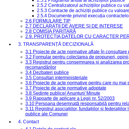
2.5.1 Programul anual al achizițiilor publice
2.5.2 Centralizatorul achizițiilor publice cu 
2.5.3 Contracte de achiziții publice cu valoa
2.5.4 Documente privind execuția contractelo
2.6 FORMULARE TIP
2.7 DECLARAȚII DE AVERE ȘI DE INTERESE
2.8 COMISIA PARITARĂ
2.9. PROTECȚIA DATELOR CU CARACTER PE
3. TRANSPARENȚĂ DECIZIONALĂ
3.1 Proiecte de acte normative aflate în consultare
3.2 Formular pentru colectarea de propuneri, opinii
3.3 Registrul pentru consemnarea și analizarea prop
recomandărilor
3.4 Dezbateri publice
3.5 Consultari interministeriale
3.6 Proiecte de acte normative pentru care nu mai p
3.7 Proiecte de acte normative adoptate
3.8 Ședințe publice/ Anunțuri/ Minute
3.9 Rapoarte de aplicare a Legii nr. 52/2003
3.10 Persoana desemnată responsabilă pentru relaț
3.11 Registrul asociațiilor, fundațiilor și federațiilor
publice ale Comunei
4. Contact