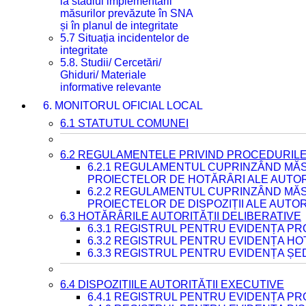
la stadiul implementării
măsurilor prevăzute în SNA
și în planul de integritate
5.7 Situația incidentelor de
integritate
5.8. Studii/ Cercetări/
Ghiduri/ Materiale
informative relevante
6. MONITORUL OFICIAL LOCAL
6.1 STATUTUL COMUNEI
6.2 REGULAMENTELE PRIVIND PROCEDURILE
6.2.1 REGULAMENTUL CUPRINZÂND MĂS
PROIECTELOR DE HOTĂRÂRI ALE AUTORI
6.2.2 REGULAMENTUL CUPRINZÂND MĂS
PROIECTELOR DE DISPOZIȚII ALE AUTOR
6.3 HOTĂRÂRILE AUTORITĂȚII DELIBERATIVE
6.3.1 REGISTRUL PENTRU EVIDENȚA P
6.3.2 REGISTRUL PENTRU EVIDENȚA H
6.3.3 REGISTRUL PENTRU EVIDENȚA ȘE
6.4 DISPOZIȚIILE AUTORITĂȚII EXECUTIVE
6.4.1 REGISTRUL PENTRU EVIDENȚA PRO