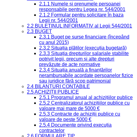
2.1.1 Numele și prenumele persoanei
responsabile pentru Legea nr. 544/2001
2.1.2 Formular pentru solicitare în baza
Legii nr. 544/2001
2.2 BULETINUL INFORMATIV al Legii 544/2001
2.3 BUGET
2.3.1 Buget pe surse financiare (începând
cu anul 2015)
2.3.2 Situația plăților (execuția bugetară)
2.3.3 Situația drepturilor salariale stabilite
potrivit legii, precum și alte drepturi
prevăzute de acte normative
2.3.4 Situația anuală a finanțărilor
nerambursabile acordate persoanelor fizice
sau juridice fără scop patrimonial
2.4 BILANȚURI CONTABILE
2.5 ACHIZIȚII PUBLICE
2.5.1 Programul anual al achizițiilor publice
2.5.2 Centralizatorul achizițiilor publice cu
valoare mai mare de 5000 €
2.5.3 Contracte de achiziții publice cu
valoare de peste 5000 €
2.5.4 Documente privind execuția
contractelor
2.6 FORMULARE TIP