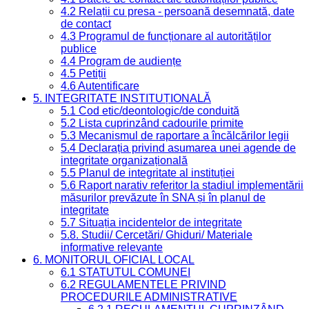
4.2 Relații cu presa - persoană desemnată, date
de contact
4.3 Programul de funcționare al autorităților
publice
4.4 Program de audiențe
4.5 Petiții
4.6 Autentificare
5. INTEGRITATE INSTITUȚIONALĂ
5.1 Cod etic/deontologic/de conduită
5.2 Lista cuprinzând cadourile primite
5.3 Mecanismul de raportare a încălcărilor legii
5.4 Declarația privind asumarea unei agende de
integritate organizațională
5.5 Planul de integritate al instituției
5.6 Raport narativ referitor la stadiul implementării
măsurilor prevăzute în SNA și în planul de
integritate
5.7 Situația incidentelor de integritate
5.8. Studii/ Cercetări/ Ghiduri/ Materiale
informative relevante
6. MONITORUL OFICIAL LOCAL
6.1 STATUTUL COMUNEI
6.2 REGULAMENTELE PRIVIND
PROCEDURILE ADMINISTRATIVE