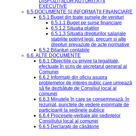
DISPOZIȚIILOR AUTORITĂȚII
EXECUTIVE
6.5 DOCUMENTE ȘI INFORMAȚII FINANCIARE
6.5.1 Buget din toate sursele de venituri
6.5.1.1 Buget pe surse financiare
6.5.1.2 Situatia platilor
6.5.1.3 Situatia drepturilor salariale
stabilite potrivit legii, precum si alte
drepturi prevazute de acte normative
6.5.2 Bilanturi contabile
6.6. ALTE DOCUMENTE
6.6.1 Obiecțiile cu privire la legalitate,
efectuate în scris de secretarul general al
Comunei
6.6.2 Informații din oficiu asupra
problemelor de interes public care urmează
să fie dezbătute de Consiliul local al
comunei
6.6.3 Minutele în care se consemnează, în
rezumat, punctele de vedere exprimate de
participanți la ședinele publice
6.6.4 Procesele-verbale ale ședințelor
Consiliului local al comunei
6.6.5 Declarații de căsătorie