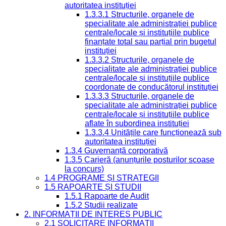
autoritatea instituției
1.3.3.1 Structurile, organele de
specialitate ale administrației publice
centrale/locale și instituțiile publice
finanțate total sau parțial prin bugetul
instituției
1.3.3.2 Structurile, organele de
specialitate ale administrației publice
centrale/locale și instituțiile publice
coordonate de conducătorul instituției
1.3.3.3 Structurile, organele de
specialitate ale administrației publice
centrale/locale și instituțiile publice
aflate în subordinea instituției
1.3.3.4 Unitățile care funcționează sub
autoritatea instituției
1.3.4 Guvernanță corporativă
1.3.5 Carieră (anunțurile posturilor scoase
la concurs)
1.4 PROGRAME ȘI STRATEGII
1.5 RAPOARTE ȘI STUDII
1.5.1 Rapoarte de Audit
1.5.2 Studii realizate
2. INFORMAȚII DE INTERES PUBLIC
2.1 SOLICITARE INFORMAȚII