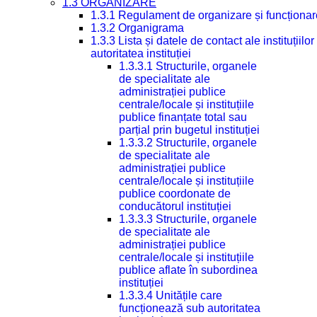
1.3 ORGANIZARE
1.3.1 Regulament de organizare și funcționar
1.3.2 Organigrama
1.3.3 Lista și datele de contact ale instituți
autoritatea instituției
1.3.3.1 Structurile, organele
de specialitate ale
administrației publice
centrale/locale și instituțiile
publice finanțate total sau
parțial prin bugetul instituției
1.3.3.2 Structurile, organele
de specialitate ale
administrației publice
centrale/locale și instituțiile
publice coordonate de
conducătorul instituției
1.3.3.3 Structurile, organele
de specialitate ale
administrației publice
centrale/locale și instituțiile
publice aflate în subordinea
instituției
1.3.3.4 Unitățile care
funcționează sub autoritatea