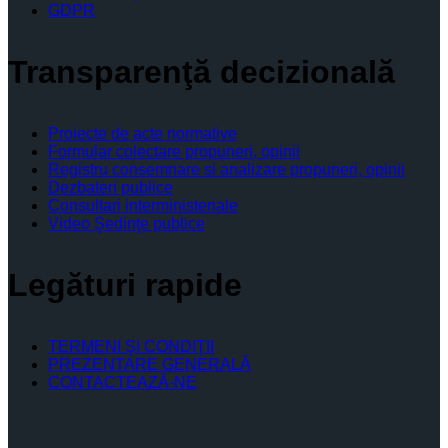
GDPR
Transparenţă decizională
Proiecte de acte normative
Formular colectare propuneri, opinii
Registru consemnare si analizare propuneri, opinii
Dezbateri publice
Consultari interministeriale
Video Şedinţe publice
Legături rapide
TERMENI ŞI CONDIŢII
PREZENTARE GENERALĂ
CONTACTEAZĂ-NE