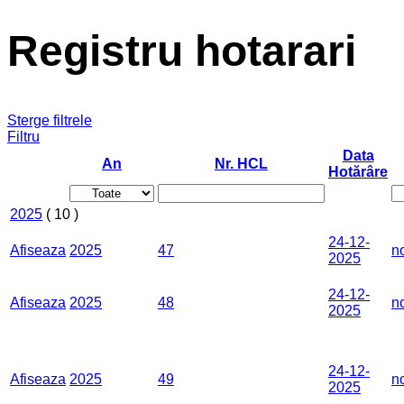
Registru hotarari
Sterge filtrele
Filtru
Data
An
Nr. HCL
Hotărâre
2025
( 10 )
24-12-
Afiseaza
2025
47
n
2025
24-12-
Afiseaza
2025
48
n
2025
24-12-
Afiseaza
2025
49
n
2025