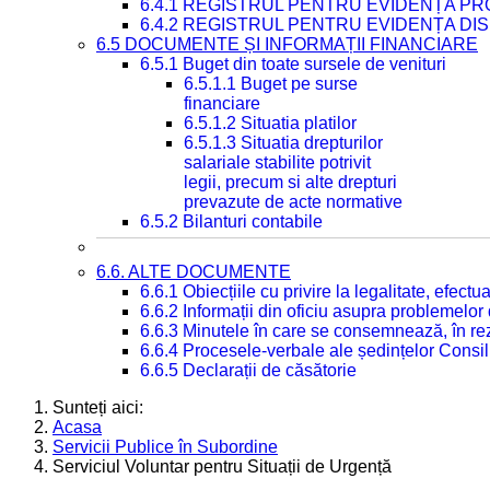
6.4.1 REGISTRUL PENTRU EVIDENȚA PRO
6.4.2 REGISTRUL PENTRU EVIDENȚA DIS
6.5 DOCUMENTE ȘI INFORMAȚII FINANCIARE
6.5.1 Buget din toate sursele de venituri
6.5.1.1 Buget pe surse
financiare
6.5.1.2 Situatia platilor
6.5.1.3 Situatia drepturilor
salariale stabilite potrivit
legii, precum si alte drepturi
prevazute de acte normative
6.5.2 Bilanturi contabile
6.6. ALTE DOCUMENTE
6.6.1 Obiecțiile cu privire la legalitate, efec
6.6.2 Informații din oficiu asupra problemelor
6.6.3 Minutele în care se consemnează, în re
6.6.4 Procesele-verbale ale ședințelor Consil
6.6.5 Declarații de căsătorie
Sunteți aici:
Acasa
Servicii Publice în Subordine
Serviciul Voluntar pentru Situații de Urgență