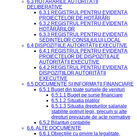
6.3 HOTĂRÂRILE AUTORITĂȚII
DELIBERATIVE
6.3.1 REGISTRUL PENTRU EVIDENȚA
PROIECTELOR DE HOTĂRÂRI
6.3.2 REGISTRUL PENTRU EVIDENȚA
HOTĂRÂRILOR
6.3.3 REGISTRUL PENTRU EVIDENȚA
ȘEDINȚELOR CONSILIULUI LOCAL
6.4 DISPOZIȚIILE AUTORITĂȚII EXECUTIVE
6.4.1 REGISTRUL PENTRU EVIDENȚA
PROIECTELOR DE DISPOZIȚII ALE
AUTORITĂȚII EXECUTIVE
6.4.2 REGISTRUL PENTRU EVIDENȚA
DISPOZIȚIILOR AUTORITĂȚII
EXECUTIVE
6.5 DOCUMENTE ȘI INFORMAȚII FINANCIARE
6.5.1 Buget din toate sursele de venituri
6.5.1.1 Buget pe surse financiare
6.5.1.2 Situatia platilor
6.5.1.3 Situatia drepturilor salariale
stabilite potrivit legii, precum si alte
drepturi prevazute de acte normative
6.5.2 Bilanturi contabile
6.6. ALTE DOCUMENTE
6.6.1 Obiecțiile cu privire la legalitate,