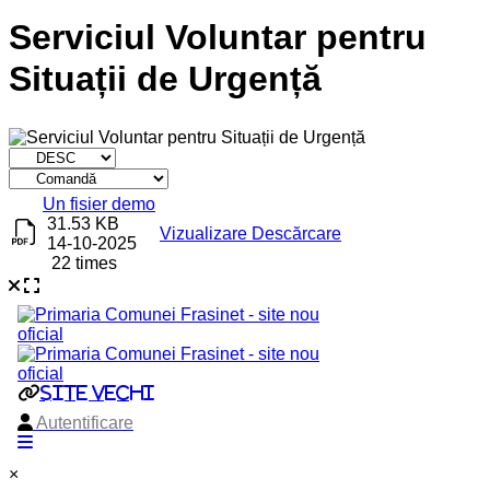
Serviciul Voluntar pentru
Situații de Urgență
Titlu
Descărcare
Un fisier demo
31.53 KB
Vizualizare
Descărcare
14-10-2025
22 times
×