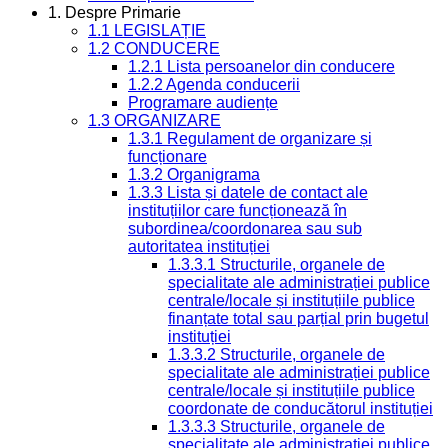
1. Despre Primarie
1.1 LEGISLAȚIE
1.2 CONDUCERE
1.2.1 Lista persoanelor din conducere
1.2.2 Agenda conducerii
Programare audiențe
1.3 ORGANIZARE
1.3.1 Regulament de organizare și
funcționare
1.3.2 Organigrama
1.3.3 Lista și datele de contact ale
instituțiilor care funcționează în
subordinea/coordonarea sau sub
autoritatea instituției
1.3.3.1 Structurile, organele de
specialitate ale administrației publice
centrale/locale și instituțiile publice
finanțate total sau parțial prin bugetul
instituției
1.3.3.2 Structurile, organele de
specialitate ale administrației publice
centrale/locale și instituțiile publice
coordonate de conducătorul instituției
1.3.3.3 Structurile, organele de
specialitate ale administrației publice