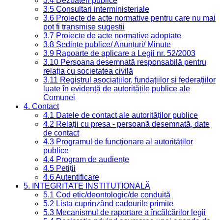
3.4 Dezbateri publice
3.5 Consultari interministeriale
3.6 Proiecte de acte normative pentru care nu mai
pot fi transmise sugestii
3.7 Proiecte de acte normative adoptate
3.8 Ședințe publice/ Anunțuri/ Minute
3.9 Rapoarte de aplicare a Legii nr. 52/2003
3.10 Persoana desemnată responsabilă pentru
relația cu societatea civilă
3.11 Registrul asociațiilor, fundațiilor și federațiilor
luate în evidență de autoritățile publice ale
Comunei
4. Contact
4.1 Datele de contact ale autorităților publice
4.2 Relații cu presa - persoană desemnată, date
de contact
4.3 Programul de funcționare al autorităților
publice
4.4 Program de audiențe
4.5 Petiții
4.6 Autentificare
5. INTEGRITATE INSTITUȚIONALĂ
5.1 Cod etic/deontologic/de conduită
5.2 Lista cuprinzând cadourile primite
5.3 Mecanismul de raportare a încălcărilor legii