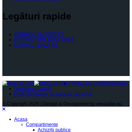
Legături rapide
TERMENI ŞI CONDIŢII
PREZENTARE GENERALĂ
CONTACTEAZĂ-NE
Politica De Confidențialitate
Termeni și condiții
Protectia datelor cu caracter personal
© Copyright 2026 | Design & Devlopment by vreausite.eu
Acasa
Compartimente
Achiziții publice