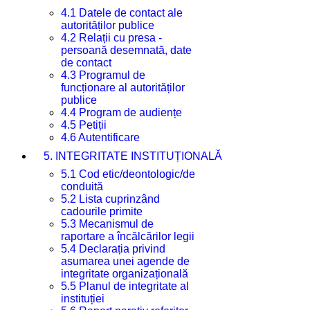
4.1 Datele de contact ale
autorităților publice
4.2 Relații cu presa -
persoană desemnată, date
de contact
4.3 Programul de
funcționare al autorităților
publice
4.4 Program de audiențe
4.5 Petiții
4.6 Autentificare
5. INTEGRITATE INSTITUȚIONALĂ
5.1 Cod etic/deontologic/de
conduită
5.2 Lista cuprinzând
cadourile primite
5.3 Mecanismul de
raportare a încălcărilor legii
5.4 Declarația privind
asumarea unei agende de
integritate organizațională
5.5 Planul de integritate al
instituției