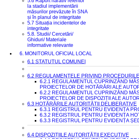
5.6 Raport narativ referitor
la stadiul implementării
măsurilor prevăzute în SNA
și în planul de integritate
5.7 Situația incidentelor de
integritate
5.8. Studii/ Cercetări/
Ghiduri/ Materiale
informative relevante
6. MONITORUL OFICIAL LOCAL
6.1 STATUTUL COMUNEI
6.2 REGULAMENTELE PRIVIND PROCEDURILE
6.2.1 REGULAMENTUL CUPRINZÂND MĂS
PROIECTELOR DE HOTĂRÂRI ALE AUTORI
6.2.2 REGULAMENTUL CUPRINZÂND MĂS
PROIECTELOR DE DISPOZIȚII ALE AUTOR
6.3 HOTĂRÂRILE AUTORITĂȚII DELIBERATIVE
6.3.1 REGISTRUL PENTRU EVIDENȚA P
6.3.2 REGISTRUL PENTRU EVIDENȚA H
6.3.3 REGISTRUL PENTRU EVIDENȚA ȘE
6.4 DISPOZIȚIILE AUTORITĂȚII EXECUTIVE