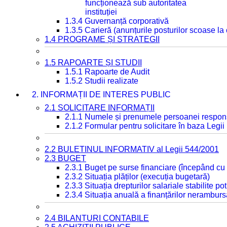
funcționează sub autoritatea
instituției
1.3.4 Guvernanță corporativă
1.3.5 Carieră (anunțurile posturilor scoase la
1.4 PROGRAME ȘI STRATEGII
1.5 RAPOARTE ȘI STUDII
1.5.1 Rapoarte de Audit
1.5.2 Studii realizate
2. INFORMAȚII DE INTERES PUBLIC
2.1 SOLICITARE INFORMAȚII
2.1.1 Numele și prenumele persoanei respon
2.1.2 Formular pentru solicitare în baza Legii
2.2 BULETINUL INFORMATIV al Legii 544/2001
2.3 BUGET
2.3.1 Buget pe surse financiare (începând cu
2.3.2 Situația plăților (execuția bugetară)
2.3.3 Situația drepturilor salariale stabilite p
2.3.4 Situația anuală a finanțărilor neramburs
2.4 BILANȚURI CONTABILE