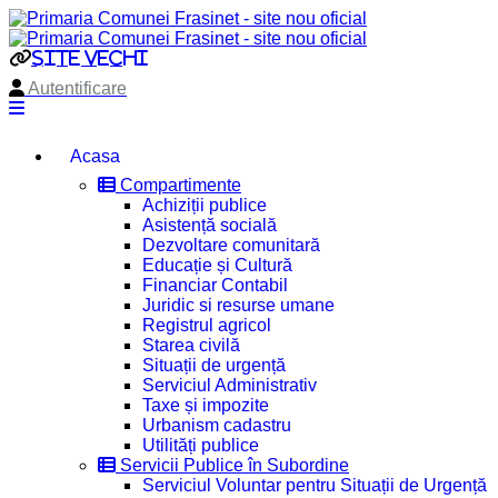
site vechi
Autentificare
Acasa
Compartimente
Achiziții publice
Asistență socială
Dezvoltare comunitară
Educație și Cultură
Financiar Contabil
Juridic si resurse umane
Registrul agricol
Starea civilă
Situații de urgență
Serviciul Administrativ
Taxe și impozite
Urbanism cadastru
Utilități publice
Servicii Publice în Subordine
Serviciul Voluntar pentru Situații de Urgență