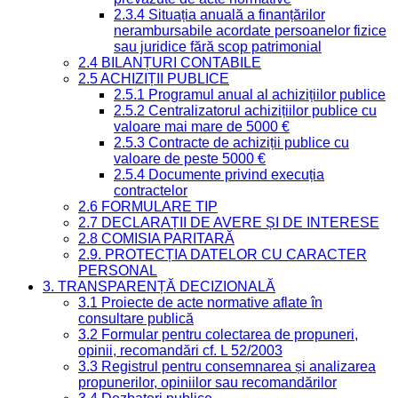
2.3.4 Situația anuală a finanțărilor
nerambursabile acordate persoanelor fizice
sau juridice fără scop patrimonial
2.4 BILANȚURI CONTABILE
2.5 ACHIZIȚII PUBLICE
2.5.1 Programul anual al achizițiilor publice
2.5.2 Centralizatorul achizițiilor publice cu
valoare mai mare de 5000 €
2.5.3 Contracte de achiziții publice cu
valoare de peste 5000 €
2.5.4 Documente privind execuția
contractelor
2.6 FORMULARE TIP
2.7 DECLARAȚII DE AVERE ȘI DE INTERESE
2.8 COMISIA PARITARĂ
2.9. PROTECȚIA DATELOR CU CARACTER
PERSONAL
3. TRANSPARENȚĂ DECIZIONALĂ
3.1 Proiecte de acte normative aflate în
consultare publică
3.2 Formular pentru colectarea de propuneri,
opinii, recomandări cf. L 52/2003
3.3 Registrul pentru consemnarea și analizarea
propunerilor, opiniilor sau recomandărilor