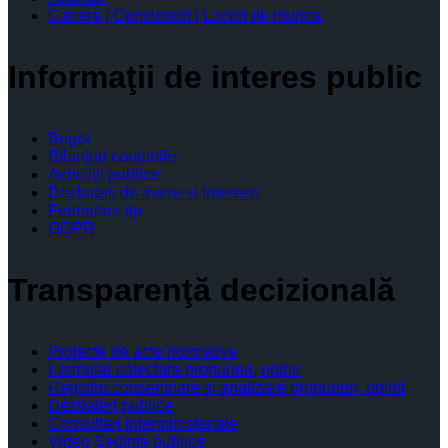
Cariera | Concursuri | Locuri de munca
Informaţii de interes public
Buget
Bilanţuri contabile
Achiziţii publice
Declaratii de avere si interese
Formulare tip
GDPR
Transparenţă decizională
Proiecte de acte normative
Formular colectare propuneri, opinii
Registru consemnare si analizare propuneri, opinii
Dezbateri publice
Consultari interministeriale
Video Şedinţe publice