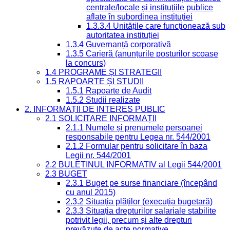
centrale/locale și instituțiile publice
aflate în subordinea instituției
1.3.3.4 Unitățile care funcționează sub
autoritatea instituției
1.3.4 Guvernanță corporativă
1.3.5 Carieră (anunțurile posturilor scoase
la concurs)
1.4 PROGRAME ȘI STRATEGII
1.5 RAPOARTE ȘI STUDII
1.5.1 Rapoarte de Audit
1.5.2 Studii realizate
2. INFORMAȚII DE INTERES PUBLIC
2.1 SOLICITARE INFORMAȚII
2.1.1 Numele și prenumele persoanei
responsabile pentru Legea nr. 544/2001
2.1.2 Formular pentru solicitare în baza
Legii nr. 544/2001
2.2 BULETINUL INFORMATIV al Legii 544/2001
2.3 BUGET
2.3.1 Buget pe surse financiare (începând
cu anul 2015)
2.3.2 Situația plăților (execuția bugetară)
2.3.3 Situația drepturilor salariale stabilite
potrivit legii, precum și alte drepturi
prevăzute de acte normative