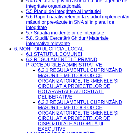
5.4 Declarația privind asumarea unei agende de
integritate organizațională
5.5 Planul de integritate al instituției
5.6 Raport narativ referitor la stadiul implementării
măsurilor prevăzute în SNA și în planul de
integritate
5.7 Situația incidentelor de integritate
5.8. Studii/ Cercetări/ Ghiduri/ Materiale
informative relevante
6. MONITORUL OFICIAL LOCAL
6.1 STATUTUL COMUNEI
6.2 REGULAMENTELE PRIVIND
PROCEDURILE ADMINISTRATIVE
6.2.1 REGULAMENTUL CUPRINZÂND
MĂSURILE METODOLOGICE,
ORGANIZATORICE, TERMENELE ȘI
CIRCULAȚIA PROIECTELOR DE
HOTĂRÂRI ALE AUTORITĂȚII
DELIBERATIVE
6.2.2 REGULAMENTUL CUPRINZÂND
MĂSURILE METODOLOGICE,
ORGANIZATORICE, TERMENELE ȘI
CIRCULAȚIA PROIECTELOR DE
DISPOZIȚII ALE AUTORITĂȚII
EXECUTIVE