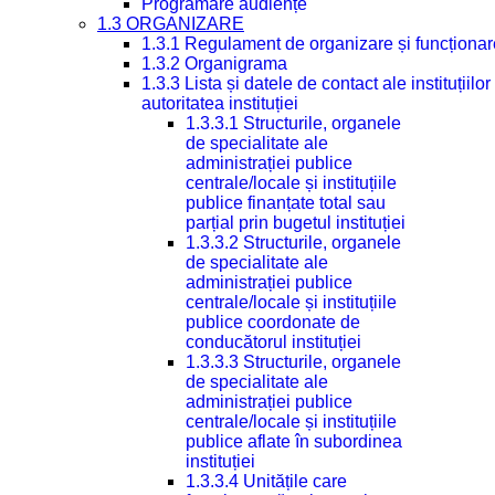
Programare audiențe
1.3 ORGANIZARE
1.3.1 Regulament de organizare și funcționar
1.3.2 Organigrama
1.3.3 Lista și datele de contact ale instituți
autoritatea instituției
1.3.3.1 Structurile, organele
de specialitate ale
administrației publice
centrale/locale și instituțiile
publice finanțate total sau
parțial prin bugetul instituției
1.3.3.2 Structurile, organele
de specialitate ale
administrației publice
centrale/locale și instituțiile
publice coordonate de
conducătorul instituției
1.3.3.3 Structurile, organele
de specialitate ale
administrației publice
centrale/locale și instituțiile
publice aflate în subordinea
instituției
1.3.3.4 Unitățile care