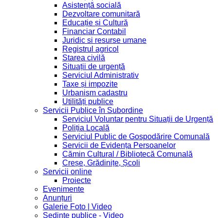
Asistență socială
Dezvoltare comunitară
Educație și Cultură
Financiar Contabil
Juridic si resurse umane
Registrul agricol
Starea civilă
Situații de urgență
Serviciul Administrativ
Taxe și impozite
Urbanism cadastru
Utilități publice
Servicii Publice în Subordine
Serviciul Voluntar pentru Situații de Urgență
Poliția Locală
Serviciul Public de Gospodărire Comunală
Servicii de Evidența Persoanelor
Cămin Cultural / Bibliotecă Comunală
Creșe, Grădinițe, Școli
Servicii online
Proiecte
Evenimente
Anunțuri
Galerie Foto | Video
Sedinte publice - Video