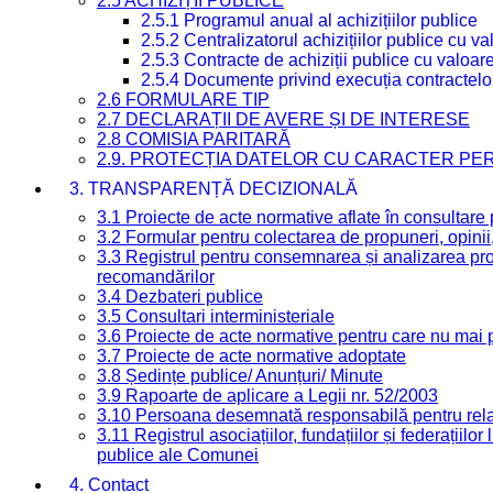
2.5 ACHIZIȚII PUBLICE
2.5.1 Programul anual al achizițiilor publice
2.5.2 Centralizatorul achizițiilor publice cu 
2.5.3 Contracte de achiziții publice cu valoa
2.5.4 Documente privind execuția contractelo
2.6 FORMULARE TIP
2.7 DECLARAȚII DE AVERE ȘI DE INTERESE
2.8 COMISIA PARITARĂ
2.9. PROTECȚIA DATELOR CU CARACTER PE
3. TRANSPARENȚĂ DECIZIONALĂ
3.1 Proiecte de acte normative aflate în consultare
3.2 Formular pentru colectarea de propuneri, opinii
3.3 Registrul pentru consemnarea și analizarea prop
recomandărilor
3.4 Dezbateri publice
3.5 Consultari interministeriale
3.6 Proiecte de acte normative pentru care nu mai p
3.7 Proiecte de acte normative adoptate
3.8 Ședințe publice/ Anunțuri/ Minute
3.9 Rapoarte de aplicare a Legii nr. 52/2003
3.10 Persoana desemnată responsabilă pentru relaț
3.11 Registrul asociațiilor, fundațiilor și federațiilor
publice ale Comunei
4. Contact