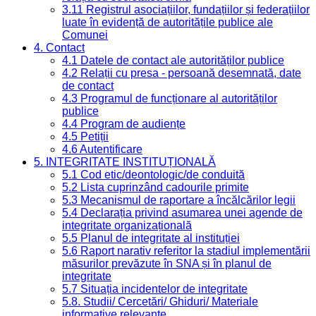
3.11 Registrul asociațiilor, fundațiilor și federațiilor
luate în evidență de autoritățile publice ale
Comunei
4. Contact
4.1 Datele de contact ale autorităților publice
4.2 Relații cu presa - persoană desemnată, date
de contact
4.3 Programul de funcționare al autorităților
publice
4.4 Program de audiențe
4.5 Petiții
4.6 Autentificare
5. INTEGRITATE INSTITUȚIONALĂ
5.1 Cod etic/deontologic/de conduită
5.2 Lista cuprinzând cadourile primite
5.3 Mecanismul de raportare a încălcărilor legii
5.4 Declarația privind asumarea unei agende de
integritate organizațională
5.5 Planul de integritate al instituției
5.6 Raport narativ referitor la stadiul implementării
măsurilor prevăzute în SNA și în planul de
integritate
5.7 Situația incidentelor de integritate
5.8. Studii/ Cercetări/ Ghiduri/ Materiale
informative relevante