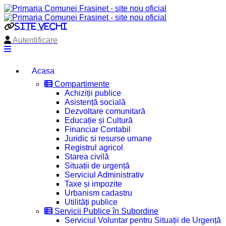
site vechi
Autentificare
Acasa
Compartimente
Achiziții publice
Asistență socială
Dezvoltare comunitară
Educație și Cultură
Financiar Contabil
Juridic si resurse umane
Registrul agricol
Starea civilă
Situații de urgență
Serviciul Administrativ
Taxe și impozite
Urbanism cadastru
Utilități publice
Servicii Publice în Subordine
Serviciul Voluntar pentru Situații de Urgență