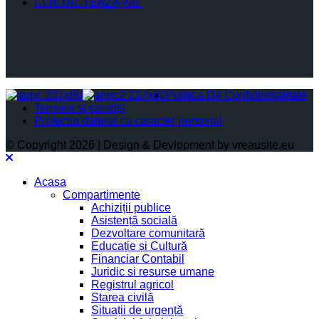
CONTACTEAZĂ-NE
Politica De Confidențialitate
Termeni și condiții
Protectia datelor cu caracter personal
© Copyright 2026 | Design & Devlopment by vreausite.eu
Acasa
Compartimente
Achiziții publice
Asistență socială
Dezvoltare comunitară
Educație și Cultură
Financiar Contabil
Juridic si resurse umane
Registrul agricol
Starea civilă
Situații de urgență