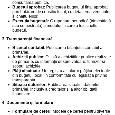
consultarea publică.
Bugetul aprobat:
Publicarea bugetului final aprobat
prin hotărâre de consiliu local, cu detalierea veniturilor
și cheltuielilor.
Execuția bugetară:
O raportare periodică (trimestrială
sau semestrială) a modului în care a fost cheltuit
bugetul.
3. Transparență financiară
Bilanțul contabil:
Publicarea bilanțului contabil al
primăriei.
Achiziții publice:
O listă a achizițiilor publice realizate
de primărie, cu informații despre valoare, furnizor și
scopul achiziției.
Plăți efectuate:
Un registru al tuturor plăților efectuate
din bugetul local, în conformitate cu legislația privind
transparența.
Situația datoriilor:
Publicarea situației datoriilor
primăriei, inclusiv a creditelor și a altor obligații
financiare.
4. Documente și formulare
Formulare de cereri:
Modele de cereri pentru diverse