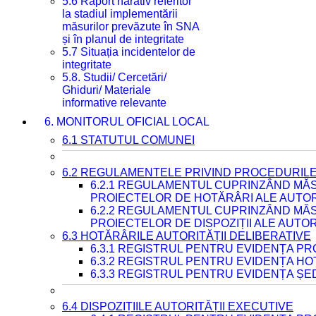
5.6 Raport narativ referitor
la stadiul implementării
măsurilor prevăzute în SNA
și în planul de integritate
5.7 Situația incidentelor de
integritate
5.8. Studii/ Cercetări/
Ghiduri/ Materiale
informative relevante
6. MONITORUL OFICIAL LOCAL
6.1 STATUTUL COMUNEI
6.2 REGULAMENTELE PRIVIND PROCEDURILE
6.2.1 REGULAMENTUL CUPRINZÂND MĂS
PROIECTELOR DE HOTĂRÂRI ALE AUTORI
6.2.2 REGULAMENTUL CUPRINZÂND MĂS
PROIECTELOR DE DISPOZIȚII ALE AUTOR
6.3 HOTĂRÂRILE AUTORITĂȚII DELIBERATIVE
6.3.1 REGISTRUL PENTRU EVIDENȚA P
6.3.2 REGISTRUL PENTRU EVIDENȚA H
6.3.3 REGISTRUL PENTRU EVIDENȚA ȘE
6.4 DISPOZIȚIILE AUTORITĂȚII EXECUTIVE