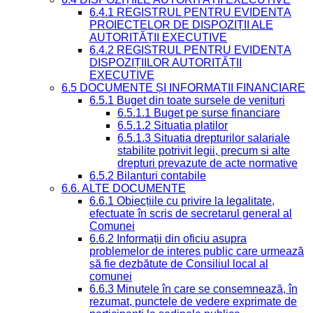
6.4.1 REGISTRUL PENTRU EVIDENȚA
PROIECTELOR DE DISPOZIȚII ALE
AUTORITĂȚII EXECUTIVE
6.4.2 REGISTRUL PENTRU EVIDENȚA
DISPOZIȚIILOR AUTORITĂȚII
EXECUTIVE
6.5 DOCUMENTE ȘI INFORMAȚII FINANCIARE
6.5.1 Buget din toate sursele de venituri
6.5.1.1 Buget pe surse financiare
6.5.1.2 Situatia platilor
6.5.1.3 Situatia drepturilor salariale
stabilite potrivit legii, precum si alte
drepturi prevazute de acte normative
6.5.2 Bilanturi contabile
6.6. ALTE DOCUMENTE
6.6.1 Obiecțiile cu privire la legalitate,
efectuate în scris de secretarul general al
Comunei
6.6.2 Informații din oficiu asupra
problemelor de interes public care urmează
să fie dezbătute de Consiliul local al
comunei
6.6.3 Minutele în care se consemnează, în
rezumat, punctele de vedere exprimate de