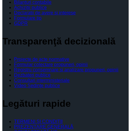
Bilanţuri contabile
Achiziţii publice
Declaratii de avere si interese
Formulare tip
GDPR
Transparenţă decizională
Proiecte de acte normative
Formular colectare propuneri, opinii
Registru consemnare si analizare propuneri, opinii
Dezbateri publice
Consultari interministeriale
Video Şedinţe publice
Legături rapide
TERMENI ŞI CONDIŢII
PREZENTARE GENERALĂ