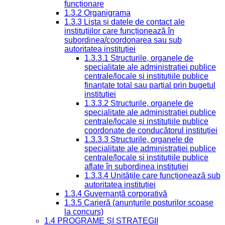
funcționare
1.3.2 Organigrama
1.3.3 Lista și datele de contact ale
instituțiilor care funcționează în
subordinea/coordonarea sau sub
autoritatea instituției
1.3.3.1 Structurile, organele de
specialitate ale administrației publice
centrale/locale și instituțiile publice
finanțate total sau parțial prin bugetul
instituției
1.3.3.2 Structurile, organele de
specialitate ale administrației publice
centrale/locale și instituțiile publice
coordonate de conducătorul instituției
1.3.3.3 Structurile, organele de
specialitate ale administrației publice
centrale/locale și instituțiile publice
aflate în subordinea instituției
1.3.3.4 Unitățile care funcționează sub
autoritatea instituției
1.3.4 Guvernanță corporativă
1.3.5 Carieră (anunțurile posturilor scoase
la concurs)
1.4 PROGRAME ȘI STRATEGII