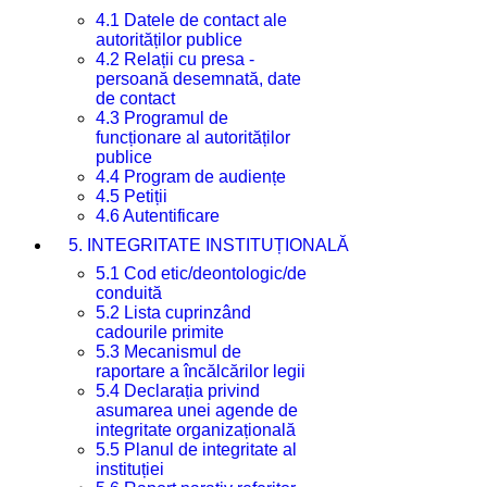
4.1 Datele de contact ale
autorităților publice
4.2 Relații cu presa -
persoană desemnată, date
de contact
4.3 Programul de
funcționare al autorităților
publice
4.4 Program de audiențe
4.5 Petiții
4.6 Autentificare
5. INTEGRITATE INSTITUȚIONALĂ
5.1 Cod etic/deontologic/de
conduită
5.2 Lista cuprinzând
cadourile primite
5.3 Mecanismul de
raportare a încălcărilor legii
5.4 Declarația privind
asumarea unei agende de
integritate organizațională
5.5 Planul de integritate al
instituției