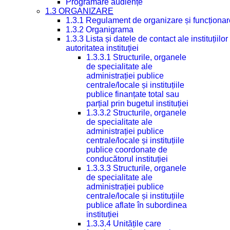
Programare audiențe
1.3 ORGANIZARE
1.3.1 Regulament de organizare și funcționar
1.3.2 Organigrama
1.3.3 Lista și datele de contact ale instituți
autoritatea instituției
1.3.3.1 Structurile, organele
de specialitate ale
administrației publice
centrale/locale și instituțiile
publice finanțate total sau
parțial prin bugetul instituției
1.3.3.2 Structurile, organele
de specialitate ale
administrației publice
centrale/locale și instituțiile
publice coordonate de
conducătorul instituției
1.3.3.3 Structurile, organele
de specialitate ale
administrației publice
centrale/locale și instituțiile
publice aflate în subordinea
instituției
1.3.3.4 Unitățile care