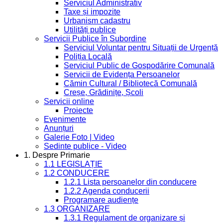
Serviciul Administrativ
Taxe și impozite
Urbanism cadastru
Utilități publice
Servicii Publice în Subordine
Serviciul Voluntar pentru Situații de Urgență
Poliția Locală
Serviciul Public de Gospodărire Comunală
Servicii de Evidența Persoanelor
Cămin Cultural / Bibliotecă Comunală
Creșe, Grădinițe, Școli
Servicii online
Proiecte
Evenimente
Anunțuri
Galerie Foto | Video
Sedinte publice - Video
1. Despre Primarie
1.1 LEGISLAȚIE
1.2 CONDUCERE
1.2.1 Lista persoanelor din conducere
1.2.2 Agenda conducerii
Programare audiențe
1.3 ORGANIZARE
1.3.1 Regulament de organizare și