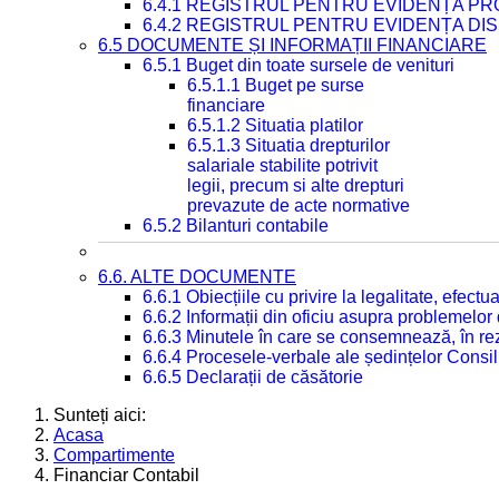
6.4.1 REGISTRUL PENTRU EVIDENȚA PRO
6.4.2 REGISTRUL PENTRU EVIDENȚA DIS
6.5 DOCUMENTE ȘI INFORMAȚII FINANCIARE
6.5.1 Buget din toate sursele de venituri
6.5.1.1 Buget pe surse
financiare
6.5.1.2 Situatia platilor
6.5.1.3 Situatia drepturilor
salariale stabilite potrivit
legii, precum si alte drepturi
prevazute de acte normative
6.5.2 Bilanturi contabile
6.6. ALTE DOCUMENTE
6.6.1 Obiecțiile cu privire la legalitate, efec
6.6.2 Informații din oficiu asupra problemelor
6.6.3 Minutele în care se consemnează, în re
6.6.4 Procesele-verbale ale ședințelor Consil
6.6.5 Declarații de căsătorie
Sunteți aici:
Acasa
Compartimente
Financiar Contabil