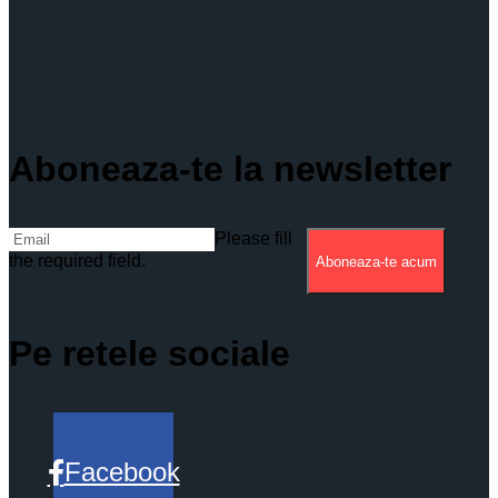
Aboneaza-te la newsletter
Please fill
the required field.
Aboneaza-te acum
Pe retele sociale
Facebook