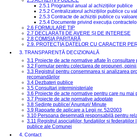
2.5 ACHIZIȚII PUBLICE
2.5.1 Programul anual al achizițiilor publice
2.5.2 Centralizatorul achizițiilor publice cu 
2.5.3 Contracte de achiziții publice cu valoa
2.5.4 Documente privind execuția contractelo
2.6 FORMULARE TIP
2.7 DECLARAȚII DE AVERE ȘI DE INTERESE
2.8 COMISIA PARITARĂ
2.9. PROTECȚIA DATELOR CU CARACTER PE
3. TRANSPARENȚĂ DECIZIONALĂ
3.1 Proiecte de acte normative aflate în consultare
3.2 Formular pentru colectarea de propuneri, opinii
3.3 Registrul pentru consemnarea și analizarea prop
recomandărilor
3.4 Dezbateri publice
3.5 Consultari interministeriale
3.6 Proiecte de acte normative pentru care nu mai p
3.7 Proiecte de acte normative adoptate
3.8 Ședințe publice/ Anunțuri/ Minute
3.9 Rapoarte de aplicare a Legii nr. 52/2003
3.10 Persoana desemnată responsabilă pentru relaț
3.11 Registrul asociațiilor, fundațiilor și federațiilor
publice ale Comunei
4. Contact