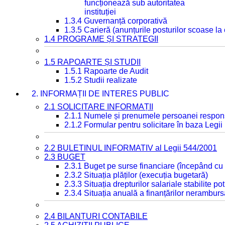
funcționează sub autoritatea
instituției
1.3.4 Guvernanță corporativă
1.3.5 Carieră (anunțurile posturilor scoase la
1.4 PROGRAME ȘI STRATEGII
1.5 RAPOARTE ȘI STUDII
1.5.1 Rapoarte de Audit
1.5.2 Studii realizate
2. INFORMAȚII DE INTERES PUBLIC
2.1 SOLICITARE INFORMAȚII
2.1.1 Numele și prenumele persoanei respon
2.1.2 Formular pentru solicitare în baza Legii
2.2 BULETINUL INFORMATIV al Legii 544/2001
2.3 BUGET
2.3.1 Buget pe surse financiare (începând cu
2.3.2 Situația plăților (execuția bugetară)
2.3.3 Situația drepturilor salariale stabilite p
2.3.4 Situația anuală a finanțărilor neramburs
2.4 BILANȚURI CONTABILE