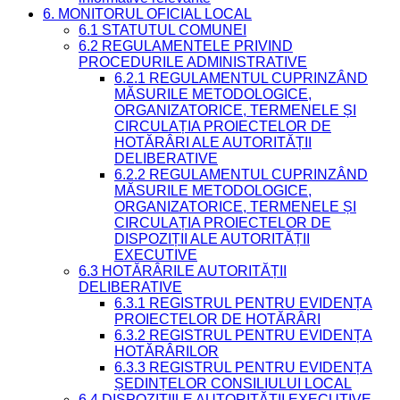
6. MONITORUL OFICIAL LOCAL
6.1 STATUTUL COMUNEI
6.2 REGULAMENTELE PRIVIND
PROCEDURILE ADMINISTRATIVE
6.2.1 REGULAMENTUL CUPRINZÂND
MĂSURILE METODOLOGICE,
ORGANIZATORICE, TERMENELE ȘI
CIRCULAȚIA PROIECTELOR DE
HOTĂRÂRI ALE AUTORITĂȚII
DELIBERATIVE
6.2.2 REGULAMENTUL CUPRINZÂND
MĂSURILE METODOLOGICE,
ORGANIZATORICE, TERMENELE ȘI
CIRCULAȚIA PROIECTELOR DE
DISPOZIȚII ALE AUTORITĂȚII
EXECUTIVE
6.3 HOTĂRÂRILE AUTORITĂȚII
DELIBERATIVE
6.3.1 REGISTRUL PENTRU EVIDENȚA
PROIECTELOR DE HOTĂRÂRI
6.3.2 REGISTRUL PENTRU EVIDENȚA
HOTĂRÂRILOR
6.3.3 REGISTRUL PENTRU EVIDENȚA
ȘEDINȚELOR CONSILIULUI LOCAL
6.4 DISPOZIȚIILE AUTORITĂȚII EXECUTIVE