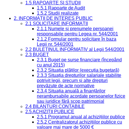
1.5 RAPOARTE ȘI STUDII
1.5.1 Rapoarte de Audit
1.5.2 Studii realizate
2. INFORMAȚII DE INTERES PUBLIC
2.1 SOLICITARE INFORMAȚII
2.1.1 Numele și prenumele persoanei
responsabile pentru Legea nr. 544/2001
2.1.2 Formular pentru solicitare în baza
Legii nr. 544/2001
2.2 BULETINUL INFORMATIV al Legii 544/2001
2.3 BUGET
2.3.1 Buget pe surse financiare (începând
cu anul 2015)
2.3.2 Situația plăților (execuția bugetară)
2.3.3 Situația drepturilor salariale stabilite
potrivit legii, precum și alte drepturi
prevăzute de acte normative
2.3.4 Situația anuală a finanțărilor
nerambursabile acordate persoanelor fizice
sau juridice fără scop patrimonial
2.4 BILANȚURI CONTABILE
2.5 ACHIZIȚII PUBLICE
2.5.1 Programul anual al achizițiilor publice
2.5.2 Centralizatorul achizițiilor publice cu
valoare mai mare de 5000 €