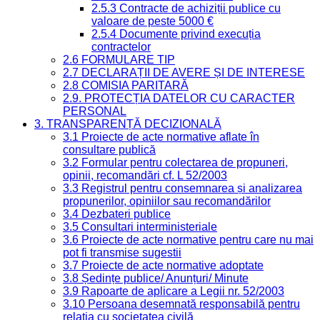
2.5.3 Contracte de achiziții publice cu
valoare de peste 5000 €
2.5.4 Documente privind execuția
contractelor
2.6 FORMULARE TIP
2.7 DECLARAȚII DE AVERE ȘI DE INTERESE
2.8 COMISIA PARITARĂ
2.9. PROTECȚIA DATELOR CU CARACTER
PERSONAL
3. TRANSPARENȚĂ DECIZIONALĂ
3.1 Proiecte de acte normative aflate în
consultare publică
3.2 Formular pentru colectarea de propuneri,
opinii, recomandări cf. L 52/2003
3.3 Registrul pentru consemnarea și analizarea
propunerilor, opiniilor sau recomandărilor
3.4 Dezbateri publice
3.5 Consultari interministeriale
3.6 Proiecte de acte normative pentru care nu mai
pot fi transmise sugestii
3.7 Proiecte de acte normative adoptate
3.8 Ședințe publice/ Anunțuri/ Minute
3.9 Rapoarte de aplicare a Legii nr. 52/2003
3.10 Persoana desemnată responsabilă pentru
relația cu societatea civilă