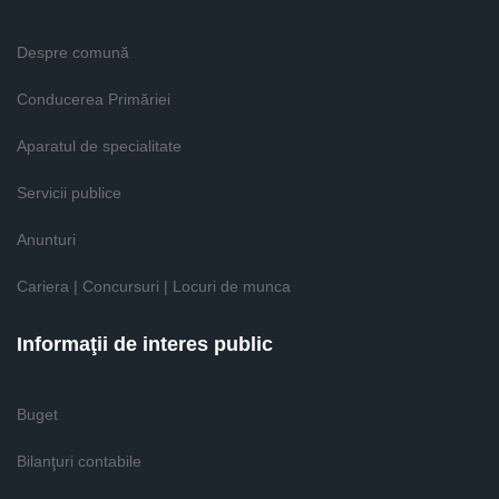
Despre comună
Conducerea Primăriei
Aparatul de specialitate
Servicii publice
Anunturi
Cariera | Concursuri | Locuri de munca
Informaţii de interes public
Buget
Bilanţuri contabile