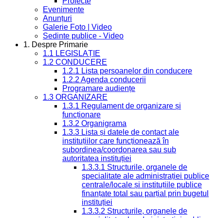
Proiecte
Evenimente
Anunțuri
Galerie Foto | Video
Sedinte publice - Video
1. Despre Primarie
1.1 LEGISLAȚIE
1.2 CONDUCERE
1.2.1 Lista persoanelor din conducere
1.2.2 Agenda conducerii
Programare audiențe
1.3 ORGANIZARE
1.3.1 Regulament de organizare și
funcționare
1.3.2 Organigrama
1.3.3 Lista și datele de contact ale
instituțiilor care funcționează în
subordinea/coordonarea sau sub
autoritatea instituției
1.3.3.1 Structurile, organele de
specialitate ale administrației publice
centrale/locale și instituțiile publice
finanțate total sau parțial prin bugetul
instituției
1.3.3.2 Structurile, organele de