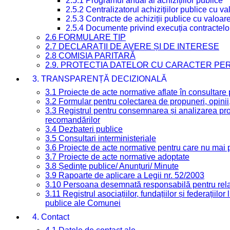
2.5.1 Programul anual al achizițiilor publice
2.5.2 Centralizatorul achizițiilor publice cu 
2.5.3 Contracte de achiziții publice cu valoa
2.5.4 Documente privind execuția contractelo
2.6 FORMULARE TIP
2.7 DECLARAȚII DE AVERE ȘI DE INTERESE
2.8 COMISIA PARITARĂ
2.9. PROTECȚIA DATELOR CU CARACTER PE
3. TRANSPARENȚĂ DECIZIONALĂ
3.1 Proiecte de acte normative aflate în consultare
3.2 Formular pentru colectarea de propuneri, opinii
3.3 Registrul pentru consemnarea și analizarea prop
recomandărilor
3.4 Dezbateri publice
3.5 Consultari interministeriale
3.6 Proiecte de acte normative pentru care nu mai p
3.7 Proiecte de acte normative adoptate
3.8 Ședințe publice/ Anunțuri/ Minute
3.9 Rapoarte de aplicare a Legii nr. 52/2003
3.10 Persoana desemnată responsabilă pentru relaț
3.11 Registrul asociațiilor, fundațiilor și federațiilor
publice ale Comunei
4. Contact