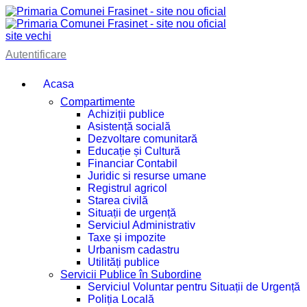
site vechi
Autentificare
Acasa
Compartimente
Achiziții publice
Asistență socială
Dezvoltare comunitară
Educație și Cultură
Financiar Contabil
Juridic si resurse umane
Registrul agricol
Starea civilă
Situații de urgență
Serviciul Administrativ
Taxe și impozite
Urbanism cadastru
Utilități publice
Servicii Publice în Subordine
Serviciul Voluntar pentru Situații de Urgență
Poliția Locală