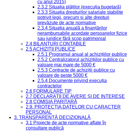
cu anul 2015)
2.3.2 Situația plăților (execuția bugetară)
2.3.3 Situația drepturilor salariale stabilite
potrivit legii, precum și alte drepturi
prevăzute de acte normative
2.3.4 Situația anuală a finanțărilor
nerambursabile acordate persoanelor fizice
sau juridice fără scop patrimonial
2.4 BILANȚURI CONTABILE
2.5 ACHIZIȚII PUBLICE
2.5.1 Programul anual al achizițiilor publice
2.5.2 Centralizatorul achizițiilor publice cu
valoare mai mare de 5000 €
2.5.3 Contracte de achiziții publice cu
valoare de peste 5000 €
2.5.4 Documente privind execuția
contractelor
2.6 FORMULARE TIP
2.7 DECLARAȚII DE AVERE ȘI DE INTERESE
2.8 COMISIA PARITARĂ
2.9. PROTECȚIA DATELOR CU CARACTER
PERSONAL
3. TRANSPARENȚĂ DECIZIONALĂ
3.1 Proiecte de acte normative aflate în
consultare publică