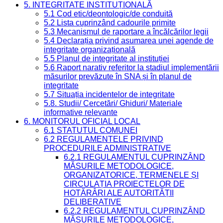
5. INTEGRITATE INSTITUȚIONALĂ
5.1 Cod etic/deontologic/de conduită
5.2 Lista cuprinzând cadourile primite
5.3 Mecanismul de raportare a încălcărilor legii
5.4 Declarația privind asumarea unei agende de
integritate organizațională
5.5 Planul de integritate al instituției
5.6 Raport narativ referitor la stadiul implementării
măsurilor prevăzute în SNA și în planul de
integritate
5.7 Situația incidentelor de integritate
5.8. Studii/ Cercetări/ Ghiduri/ Materiale
informative relevante
6. MONITORUL OFICIAL LOCAL
6.1 STATUTUL COMUNEI
6.2 REGULAMENTELE PRIVIND
PROCEDURILE ADMINISTRATIVE
6.2.1 REGULAMENTUL CUPRINZÂND
MĂSURILE METODOLOGICE,
ORGANIZATORICE, TERMENELE ȘI
CIRCULAȚIA PROIECTELOR DE
HOTĂRÂRI ALE AUTORITĂȚII
DELIBERATIVE
6.2.2 REGULAMENTUL CUPRINZÂND
MĂSURILE METODOLOGICE,