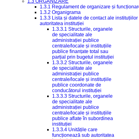
1.3 ORGANIZARE
1.3.1 Regulament de organizare și funcționar
1.3.2 Organigrama
1.3.3 Lista și datele de contact ale instituți
autoritatea instituției
1.3.3.1 Structurile, organele
de specialitate ale
administrației publice
centrale/locale și instituțiile
publice finanțate total sau
parțial prin bugetul instituției
1.3.3.2 Structurile, organele
de specialitate ale
administrației publice
centrale/locale și instituțiile
publice coordonate de
conducătorul instituției
1.3.3.3 Structurile, organele
de specialitate ale
administrației publice
centrale/locale și instituțiile
publice aflate în subordinea
instituției
1.3.3.4 Unitățile care
funcționează sub autoritatea