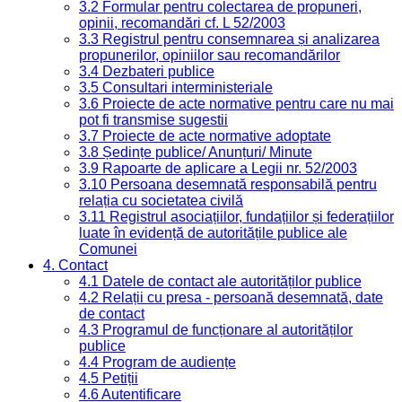
3.2 Formular pentru colectarea de propuneri,
opinii, recomandări cf. L 52/2003
3.3 Registrul pentru consemnarea și analizarea
propunerilor, opiniilor sau recomandărilor
3.4 Dezbateri publice
3.5 Consultari interministeriale
3.6 Proiecte de acte normative pentru care nu mai
pot fi transmise sugestii
3.7 Proiecte de acte normative adoptate
3.8 Ședințe publice/ Anunțuri/ Minute
3.9 Rapoarte de aplicare a Legii nr. 52/2003
3.10 Persoana desemnată responsabilă pentru
relația cu societatea civilă
3.11 Registrul asociațiilor, fundațiilor și federațiilor
luate în evidență de autoritățile publice ale
Comunei
4. Contact
4.1 Datele de contact ale autorităților publice
4.2 Relații cu presa - persoană desemnată, date
de contact
4.3 Programul de funcționare al autorităților
publice
4.4 Program de audiențe
4.5 Petiții
4.6 Autentificare