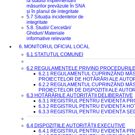
la stadiul implementării
măsurilor prevăzute în SNA
și în planul de integritate
5.7 Situația incidentelor de
integritate
5.8. Studii/ Cercetări/
Ghiduri/ Materiale
informative relevante
6. MONITORUL OFICIAL LOCAL
6.1 STATUTUL COMUNEI
6.2 REGULAMENTELE PRIVIND PROCEDURILE
6.2.1 REGULAMENTUL CUPRINZÂND MĂS
PROIECTELOR DE HOTĂRÂRI ALE AUTORI
6.2.2 REGULAMENTUL CUPRINZÂND MĂS
PROIECTELOR DE DISPOZIȚII ALE AUTOR
6.3 HOTĂRÂRILE AUTORITĂȚII DELIBERATIVE
6.3.1 REGISTRUL PENTRU EVIDENȚA P
6.3.2 REGISTRUL PENTRU EVIDENȚA H
6.3.3 REGISTRUL PENTRU EVIDENȚA ȘE
6.4 DISPOZIȚIILE AUTORITĂȚII EXECUTIVE
6.4.1 REGISTRUL PENTRU EVIDENȚA PRO