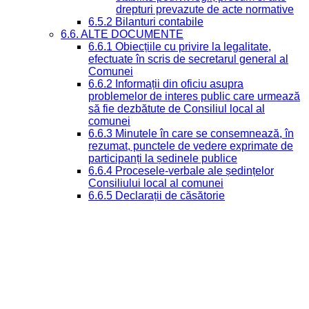
drepturi prevazute de acte normative
6.5.2 Bilanturi contabile
6.6. ALTE DOCUMENTE
6.6.1 Obiecțiile cu privire la legalitate,
efectuate în scris de secretarul general al
Comunei
6.6.2 Informații din oficiu asupra
problemelor de interes public care urmează
să fie dezbătute de Consiliul local al
comunei
6.6.3 Minutele în care se consemnează, în
rezumat, punctele de vedere exprimate de
participanți la ședinele publice
6.6.4 Procesele-verbale ale ședințelor
Consiliului local al comunei
6.6.5 Declarații de căsătorie