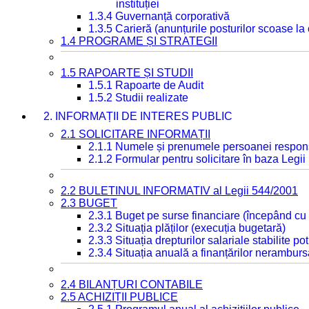
instituției
1.3.4 Guvernanță corporativă
1.3.5 Carieră (anunțurile posturilor scoase la
1.4 PROGRAME ȘI STRATEGII
1.5 RAPOARTE ȘI STUDII
1.5.1 Rapoarte de Audit
1.5.2 Studii realizate
2. INFORMAȚII DE INTERES PUBLIC
2.1 SOLICITARE INFORMAȚII
2.1.1 Numele și prenumele persoanei respon
2.1.2 Formular pentru solicitare în baza Legii
2.2 BULETINUL INFORMATIV al Legii 544/2001
2.3 BUGET
2.3.1 Buget pe surse financiare (începând cu
2.3.2 Situația plăților (execuția bugetară)
2.3.3 Situația drepturilor salariale stabilite p
2.3.4 Situația anuală a finanțărilor neramburs
2.4 BILANȚURI CONTABILE
2.5 ACHIZIȚII PUBLICE