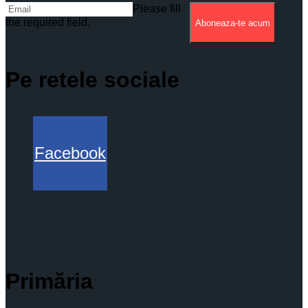
Please fill
the required field.
Aboneaza-te acum
Pe retele sociale
Facebook
Primăria