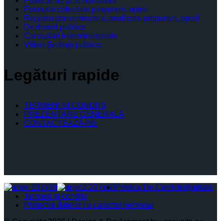
Proiecte de acte normative
Formular colectare propuneri, opinii
Registru consemnare si analizare propuneri, opinii
Dezbateri publice
Consultari interministeriale
Video Şedinţe publice
Legături rapide
TERMENI ŞI CONDIŢII
PREZENTARE GENERALĂ
CONTACTEAZĂ-NE
Politica De Confidențialitate
Termeni și condiții
Protectia datelor cu caracter personal