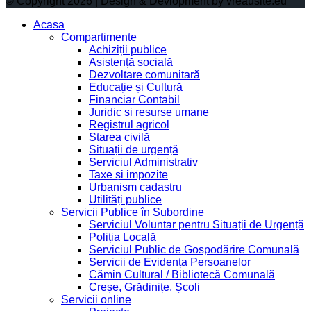
© Copyright 2026 | Design & Devlopment by vreausite.eu
Acasa
Compartimente
Achiziții publice
Asistență socială
Dezvoltare comunitară
Educație și Cultură
Financiar Contabil
Juridic si resurse umane
Registrul agricol
Starea civilă
Situații de urgență
Serviciul Administrativ
Taxe și impozite
Urbanism cadastru
Utilități publice
Servicii Publice în Subordine
Serviciul Voluntar pentru Situații de Urgență
Poliția Locală
Serviciul Public de Gospodărire Comunală
Servicii de Evidența Persoanelor
Cămin Cultural / Bibliotecă Comunală
Creșe, Grădinițe, Școli
Servicii online