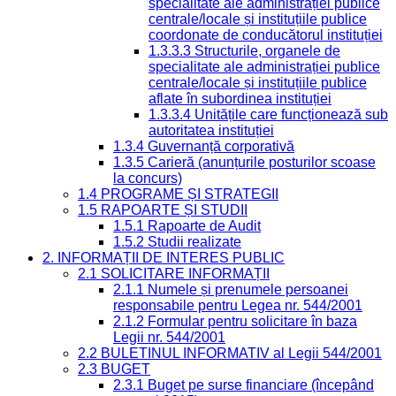
specialitate ale administrației publice
centrale/locale și instituțiile publice
coordonate de conducătorul instituției
1.3.3.3 Structurile, organele de
specialitate ale administrației publice
centrale/locale și instituțiile publice
aflate în subordinea instituției
1.3.3.4 Unitățile care funcționează sub
autoritatea instituției
1.3.4 Guvernanță corporativă
1.3.5 Carieră (anunțurile posturilor scoase
la concurs)
1.4 PROGRAME ȘI STRATEGII
1.5 RAPOARTE ȘI STUDII
1.5.1 Rapoarte de Audit
1.5.2 Studii realizate
2. INFORMAȚII DE INTERES PUBLIC
2.1 SOLICITARE INFORMAȚII
2.1.1 Numele și prenumele persoanei
responsabile pentru Legea nr. 544/2001
2.1.2 Formular pentru solicitare în baza
Legii nr. 544/2001
2.2 BULETINUL INFORMATIV al Legii 544/2001
2.3 BUGET
2.3.1 Buget pe surse financiare (începând