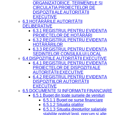
ORGANIZATORICE, TERMENELE ȘI
CIRCULAȚIA PROIECTELOR DE
DISPOZIȚII ALE AUTORITĂȚII
EXECUTIVE
6.3 HOTĂRÂRILE AUTORITĂȚII
DELIBERATIVE
6.3.1 REGISTRUL PENTRU EVIDENȚA
PROIECTELOR DE HOTĂRÂRI
6.3.2 REGISTRUL PENTRU EVIDENȚA
HOTĂRÂRILOR
6.3.3 REGISTRUL PENTRU EVIDENȚA
ȘEDINȚELOR CONSILIULUI LOCAL
6.4 DISPOZIȚIILE AUTORITĂȚII EXECUTIVE
6.4.1 REGISTRUL PENTRU EVIDENȚA
PROIECTELOR DE DISPOZIȚII ALE
AUTORITĂȚII EXECUTIVE
6.4.2 REGISTRUL PENTRU EVIDENȚA
DISPOZIȚIILOR AUTORITĂȚII
EXECUTIVE
6.5 DOCUMENTE ȘI INFORMAȚII FINANCIARE
6.5.1 Buget din toate sursele de venituri
6.5.1.1 Buget pe surse financiare
6.5.1.2 Situatia platilor
6.5.1.3 Situatia drepturilor salariale
stabilite potrivit legii, precum si alte