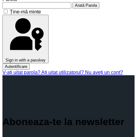
Arată Parola
Ține-mă minte
Sign in with a passkey
Autentificare
V-ați uitat parola?
Ați uitat utilizatorul?
Nu aveți un cont?
Aboneaza-te la newsletter