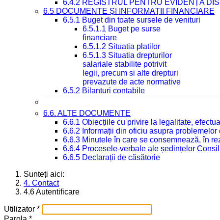
6.4.2 REGISTRUL PENTRU EVIDENȚA DIS
6.5 DOCUMENTE ȘI INFORMAȚII FINANCIARE
6.5.1 Buget din toate sursele de venituri
6.5.1.1 Buget pe surse
financiare
6.5.1.2 Situatia platilor
6.5.1.3 Situatia drepturilor
salariale stabilite potrivit
legii, precum si alte drepturi
prevazute de acte normative
6.5.2 Bilanturi contabile
6.6. ALTE DOCUMENTE
6.6.1 Obiecțiile cu privire la legalitate, efec
6.6.2 Informații din oficiu asupra problemelor
6.6.3 Minutele în care se consemnează, în re
6.6.4 Procesele-verbale ale ședințelor Consil
6.6.5 Declarații de căsătorie
Sunteți aici:
4. Contact
4.6 Autentificare
Utilizator
*
Parola
*