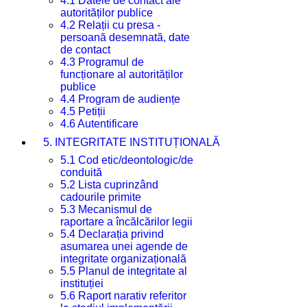
4.1 Datele de contact ale
autorităților publice
4.2 Relații cu presa -
persoană desemnată, date
de contact
4.3 Programul de
funcționare al autorităților
publice
4.4 Program de audiențe
4.5 Petiții
4.6 Autentificare
5. INTEGRITATE INSTITUȚIONALĂ
5.1 Cod etic/deontologic/de
conduită
5.2 Lista cuprinzând
cadourile primite
5.3 Mecanismul de
raportare a încălcărilor legii
5.4 Declarația privind
asumarea unei agende de
integritate organizațională
5.5 Planul de integritate al
instituției
5.6 Raport narativ referitor