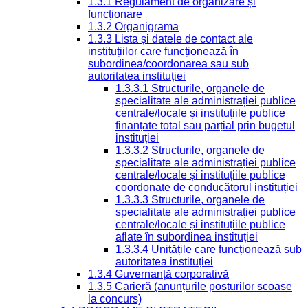
1.3.1 Regulament de organizare și
funcționare
1.3.2 Organigrama
1.3.3 Lista și datele de contact ale
instituțiilor care funcționează în
subordinea/coordonarea sau sub
autoritatea instituției
1.3.3.1 Structurile, organele de
specialitate ale administrației publice
centrale/locale și instituțiile publice
finanțate total sau parțial prin bugetul
instituției
1.3.3.2 Structurile, organele de
specialitate ale administrației publice
centrale/locale și instituțiile publice
coordonate de conducătorul instituției
1.3.3.3 Structurile, organele de
specialitate ale administrației publice
centrale/locale și instituțiile publice
aflate în subordinea instituției
1.3.3.4 Unitățile care funcționează sub
autoritatea instituției
1.3.4 Guvernanță corporativă
1.3.5 Carieră (anunțurile posturilor scoase
la concurs)