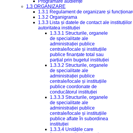
Programare audiențe
1.3 ORGANIZARE
1.3.1 Regulament de organizare și funcționar
1.3.2 Organigrama
1.3.3 Lista și datele de contact ale instituți
autoritatea instituției
1.3.3.1 Structurile, organele
de specialitate ale
administrației publice
centrale/locale și instituțiile
publice finanțate total sau
parțial prin bugetul instituției
1.3.3.2 Structurile, organele
de specialitate ale
administrației publice
centrale/locale și instituțiile
publice coordonate de
conducătorul instituției
1.3.3.3 Structurile, organele
de specialitate ale
administrației publice
centrale/locale și instituțiile
publice aflate în subordinea
instituției
1.3.3.4 Unitățile care