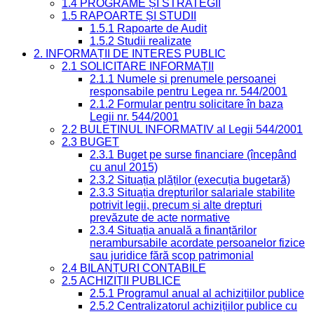
1.4 PROGRAME ȘI STRATEGII
1.5 RAPOARTE ȘI STUDII
1.5.1 Rapoarte de Audit
1.5.2 Studii realizate
2. INFORMAȚII DE INTERES PUBLIC
2.1 SOLICITARE INFORMAȚII
2.1.1 Numele și prenumele persoanei
responsabile pentru Legea nr. 544/2001
2.1.2 Formular pentru solicitare în baza
Legii nr. 544/2001
2.2 BULETINUL INFORMATIV al Legii 544/2001
2.3 BUGET
2.3.1 Buget pe surse financiare (începând
cu anul 2015)
2.3.2 Situația plăților (execuția bugetară)
2.3.3 Situația drepturilor salariale stabilite
potrivit legii, precum și alte drepturi
prevăzute de acte normative
2.3.4 Situația anuală a finanțărilor
nerambursabile acordate persoanelor fizice
sau juridice fără scop patrimonial
2.4 BILANȚURI CONTABILE
2.5 ACHIZIȚII PUBLICE
2.5.1 Programul anual al achizițiilor publice
2.5.2 Centralizatorul achizițiilor publice cu