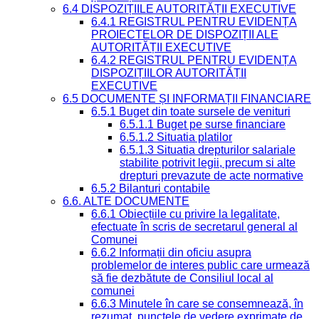
6.4 DISPOZIȚIILE AUTORITĂȚII EXECUTIVE
6.4.1 REGISTRUL PENTRU EVIDENȚA
PROIECTELOR DE DISPOZIȚII ALE
AUTORITĂȚII EXECUTIVE
6.4.2 REGISTRUL PENTRU EVIDENȚA
DISPOZIȚIILOR AUTORITĂȚII
EXECUTIVE
6.5 DOCUMENTE ȘI INFORMAȚII FINANCIARE
6.5.1 Buget din toate sursele de venituri
6.5.1.1 Buget pe surse financiare
6.5.1.2 Situatia platilor
6.5.1.3 Situatia drepturilor salariale
stabilite potrivit legii, precum si alte
drepturi prevazute de acte normative
6.5.2 Bilanturi contabile
6.6. ALTE DOCUMENTE
6.6.1 Obiecțiile cu privire la legalitate,
efectuate în scris de secretarul general al
Comunei
6.6.2 Informații din oficiu asupra
problemelor de interes public care urmează
să fie dezbătute de Consiliul local al
comunei
6.6.3 Minutele în care se consemnează, în
rezumat, punctele de vedere exprimate de