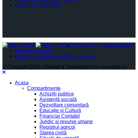
CONTACTEAZĂ-NE
Politica De Confidențialitate
Termeni și condiții
Protectia datelor cu caracter personal
© Copyright 2026 | Design & Devlopment by vreausite.eu
Acasa
Compartimente
Achiziții publice
Asistență socială
Dezvoltare comunitară
Educație și Cultură
Financiar Contabil
Juridic si resurse umane
Registrul agricol
Starea civilă