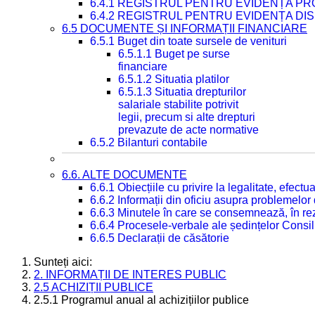
6.4.1 REGISTRUL PENTRU EVIDENȚA PRO
6.4.2 REGISTRUL PENTRU EVIDENȚA DIS
6.5 DOCUMENTE ȘI INFORMAȚII FINANCIARE
6.5.1 Buget din toate sursele de venituri
6.5.1.1 Buget pe surse
financiare
6.5.1.2 Situatia platilor
6.5.1.3 Situatia drepturilor
salariale stabilite potrivit
legii, precum si alte drepturi
prevazute de acte normative
6.5.2 Bilanturi contabile
6.6. ALTE DOCUMENTE
6.6.1 Obiecțiile cu privire la legalitate, efec
6.6.2 Informații din oficiu asupra problemelor
6.6.3 Minutele în care se consemnează, în re
6.6.4 Procesele-verbale ale ședințelor Consil
6.6.5 Declarații de căsătorie
Sunteți aici:
2. INFORMAȚII DE INTERES PUBLIC
2.5 ACHIZIȚII PUBLICE
2.5.1 Programul anual al achizițiilor publice