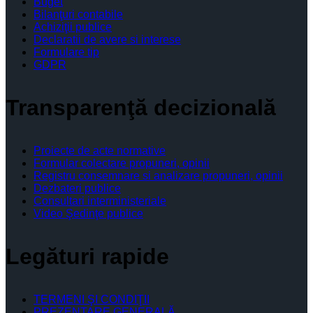
Buget
Bilanţuri contabile
Achiziţii publice
Declaratii de avere si interese
Formulare tip
GDPR
Transparenţă decizională
Proiecte de acte normative
Formular colectare propuneri, opinii
Registru consemnare si analizare propuneri, opinii
Dezbateri publice
Consultari interministeriale
Video Şedinţe publice
Legături rapide
TERMENI ŞI CONDIŢII
PREZENTARE GENERALĂ