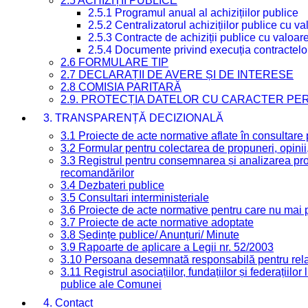
2.5 ACHIZIȚII PUBLICE
2.5.1 Programul anual al achizițiilor publice
2.5.2 Centralizatorul achizițiilor publice cu 
2.5.3 Contracte de achiziții publice cu valoa
2.5.4 Documente privind execuția contractelo
2.6 FORMULARE TIP
2.7 DECLARAȚII DE AVERE ȘI DE INTERESE
2.8 COMISIA PARITARĂ
2.9. PROTECȚIA DATELOR CU CARACTER PE
3. TRANSPARENȚĂ DECIZIONALĂ
3.1 Proiecte de acte normative aflate în consultare
3.2 Formular pentru colectarea de propuneri, opinii
3.3 Registrul pentru consemnarea și analizarea prop
recomandărilor
3.4 Dezbateri publice
3.5 Consultari interministeriale
3.6 Proiecte de acte normative pentru care nu mai p
3.7 Proiecte de acte normative adoptate
3.8 Ședințe publice/ Anunțuri/ Minute
3.9 Rapoarte de aplicare a Legii nr. 52/2003
3.10 Persoana desemnată responsabilă pentru relaț
3.11 Registrul asociațiilor, fundațiilor și federațiilor
publice ale Comunei
4. Contact