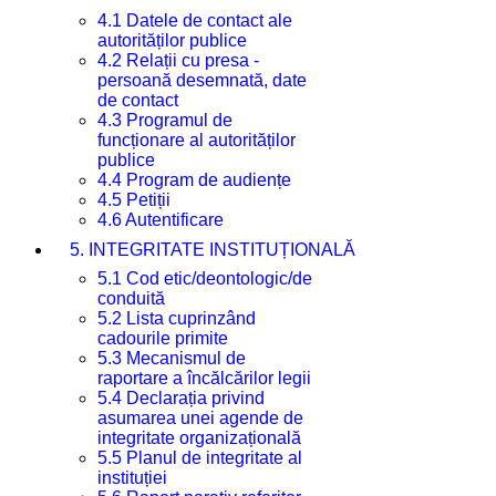
4.1 Datele de contact ale
autorităților publice
4.2 Relații cu presa -
persoană desemnată, date
de contact
4.3 Programul de
funcționare al autorităților
publice
4.4 Program de audiențe
4.5 Petiții
4.6 Autentificare
5. INTEGRITATE INSTITUȚIONALĂ
5.1 Cod etic/deontologic/de
conduită
5.2 Lista cuprinzând
cadourile primite
5.3 Mecanismul de
raportare a încălcărilor legii
5.4 Declarația privind
asumarea unei agende de
integritate organizațională
5.5 Planul de integritate al
instituției