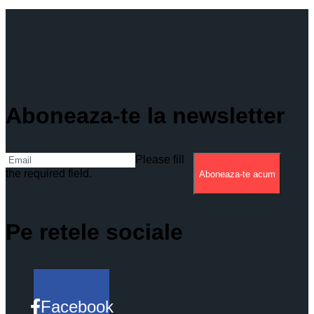
Aboneaza-te la newsletter
Please fill
the required field.
Aboneaza-te acum
Pe retele sociale
Facebook