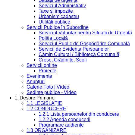
Situații de urgență
Serviciul Administrativ
Taxe și impozite
Urbanism cadastru
Utilități publice
Servicii Publice în Subordine
Serviciul Voluntar pentru Situații de Urgență
Poliția Locală
Serviciul Public de Gospodărire Comunală
Servicii de Evidența Persoanelor
Cămin Cultural / Bibliotecă Comunală
Creșe, Grădinițe, Școli
Servicii online
Proiecte
Evenimente
Anunțuri
Galerie Foto | Video
Sedinte publice - Video
1. Despre Primarie
1.1 LEGISLAȚIE
1.2 CONDUCERE
1.2.1 Lista persoanelor din conducere
1.2.2 Agenda conducerii
Programare audiențe
1.3 ORGANIZARE