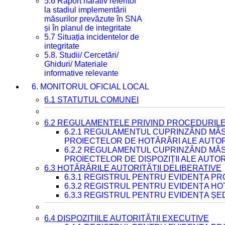
5.6 Raport narativ referitor
la stadiul implementării
măsurilor prevăzute în SNA
și în planul de integritate
5.7 Situația incidentelor de
integritate
5.8. Studii/ Cercetări/
Ghiduri/ Materiale
informative relevante
6. MONITORUL OFICIAL LOCAL
6.1 STATUTUL COMUNEI
6.2 REGULAMENTELE PRIVIND PROCEDURILE
6.2.1 REGULAMENTUL CUPRINZÂND MĂS
PROIECTELOR DE HOTĂRÂRI ALE AUTORI
6.2.2 REGULAMENTUL CUPRINZÂND MĂS
PROIECTELOR DE DISPOZIȚII ALE AUTOR
6.3 HOTĂRÂRILE AUTORITĂȚII DELIBERATIVE
6.3.1 REGISTRUL PENTRU EVIDENȚA P
6.3.2 REGISTRUL PENTRU EVIDENȚA H
6.3.3 REGISTRUL PENTRU EVIDENȚA ȘE
6.4 DISPOZIȚIILE AUTORITĂȚII EXECUTIVE