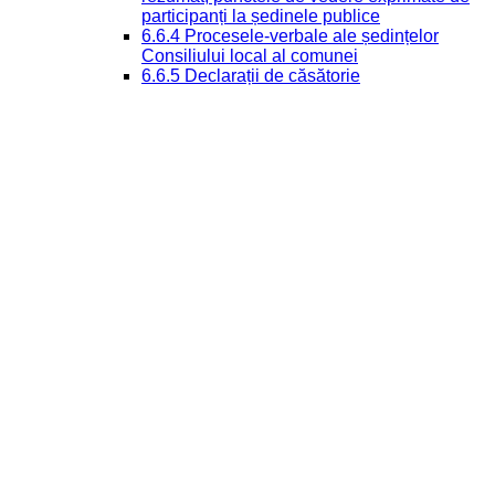
participanți la ședinele publice
6.6.4 Procesele-verbale ale ședințelor
Consiliului local al comunei
6.6.5 Declarații de căsătorie