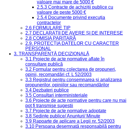
valoare mai mare de 5000 €
2.5.3 Contracte de achiziții publice cu
valoare de peste 5000 €
2.5.4 Documente privind execuția
contractelor
2.6 FORMULARE TIP
2.7 DECLARAȚII DE AVERE ȘI DE INTERESE
2.8 COMISIA PARITARĂ
2.9. PROTECȚIA DATELOR CU CARACTER
PERSONAL
3. TRANSPARENȚĂ DECIZIONALĂ
3.1 Proiecte de acte normative aflate în
consultare publică
3.2 Formular pentru colectarea de propuneri,
opinii, recomandări cf. L 52/2003
3.3 Registrul pentru consemnarea și analizarea
propunerilor, opiniilor sau recomandărilor
3.4 Dezbateri publice
3.5 Consultari interministeriale
3.6 Proiecte de acte normative pentru care nu mai
pot fi transmise sugestii
3.7 Proiecte de acte normative adoptate
3.8 Ședințe publice/ Anunțuri/ Minute
3.9 Rapoarte de aplicare a Legii nr. 52/2003
3.10 Persoana desemnată responsabilă pentru