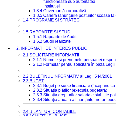
funcționează sub autoritatea
instituției
1.3.4 Guvernanță corporativă
1.3.5 Carieră (anunțurile posturilor scoase la
1.4 PROGRAME ȘI STRATEGII
1.5 RAPOARTE ȘI STUDII
1.5.1 Rapoarte de Audit
1.5.2 Studii realizate
2. INFORMAȚII DE INTERES PUBLIC
2.1 SOLICITARE INFORMAȚII
2.1.1 Numele și prenumele persoanei respon
2.1.2 Formular pentru solicitare în baza Legii
2.2 BULETINUL INFORMATIV al Legii 544/2001
2.3 BUGET
2.3.1 Buget pe surse financiare (începând cu
2.3.2 Situația plăților (execuția bugetară)
2.3.3 Situația drepturilor salariale stabilite p
2.3.4 Situația anuală a finanțărilor neramburs
2.4 BILANȚURI CONTABILE