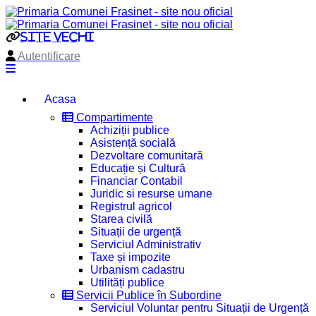
site vechi
Autentificare
Acasa
Compartimente
Achiziții publice
Asistență socială
Dezvoltare comunitară
Educație și Cultură
Financiar Contabil
Juridic si resurse umane
Registrul agricol
Starea civilă
Situații de urgență
Serviciul Administrativ
Taxe și impozite
Urbanism cadastru
Utilități publice
Servicii Publice în Subordine
Serviciul Voluntar pentru Situații de Urgență