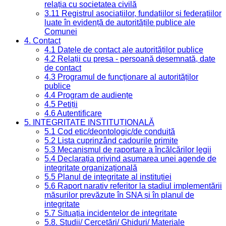
relația cu societatea civilă
3.11 Registrul asociațiilor, fundațiilor și federațiilor
luate în evidență de autoritățile publice ale
Comunei
4. Contact
4.1 Datele de contact ale autorităților publice
4.2 Relații cu presa - persoană desemnată, date
de contact
4.3 Programul de funcționare al autorităților
publice
4.4 Program de audiențe
4.5 Petiții
4.6 Autentificare
5. INTEGRITATE INSTITUȚIONALĂ
5.1 Cod etic/deontologic/de conduită
5.2 Lista cuprinzând cadourile primite
5.3 Mecanismul de raportare a încălcărilor legii
5.4 Declarația privind asumarea unei agende de
integritate organizațională
5.5 Planul de integritate al instituției
5.6 Raport narativ referitor la stadiul implementării
măsurilor prevăzute în SNA și în planul de
integritate
5.7 Situația incidentelor de integritate
5.8. Studii/ Cercetări/ Ghiduri/ Materiale