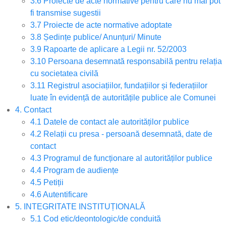
3.6 Proiecte de acte normative pentru care nu mai pot
fi transmise sugestii
3.7 Proiecte de acte normative adoptate
3.8 Ședințe publice/ Anunțuri/ Minute
3.9 Rapoarte de aplicare a Legii nr. 52/2003
3.10 Persoana desemnată responsabilă pentru relația
cu societatea civilă
3.11 Registrul asociațiilor, fundațiilor și federațiilor
luate în evidență de autoritățile publice ale Comunei
4. Contact
4.1 Datele de contact ale autorităților publice
4.2 Relații cu presa - persoană desemnată, date de
contact
4.3 Programul de funcționare al autorităților publice
4.4 Program de audiențe
4.5 Petiții
4.6 Autentificare
5. INTEGRITATE INSTITUȚIONALĂ
5.1 Cod etic/deontologic/de conduită