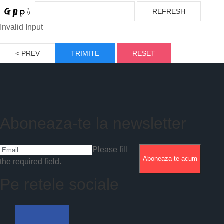
REFRESH
Invalid Input
< PREV
TRIMITE
RESET
Aboneaza-te la newsletter
Please fill
Aboneaza-te acum
the required field.
Pe retele sociale