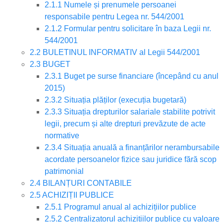
2.1.1 Numele și prenumele persoanei
responsabile pentru Legea nr. 544/2001
2.1.2 Formular pentru solicitare în baza Legii nr.
544/2001
2.2 BULETINUL INFORMATIV al Legii 544/2001
2.3 BUGET
2.3.1 Buget pe surse financiare (începând cu anul
2015)
2.3.2 Situația plăților (execuția bugetară)
2.3.3 Situația drepturilor salariale stabilite potrivit
legii, precum și alte drepturi prevăzute de acte
normative
2.3.4 Situația anuală a finanțărilor nerambursabile
acordate persoanelor fizice sau juridice fără scop
patrimonial
2.4 BILANȚURI CONTABILE
2.5 ACHIZIȚII PUBLICE
2.5.1 Programul anual al achizițiilor publice
2.5.2 Centralizatorul achizițiilor publice cu valoare