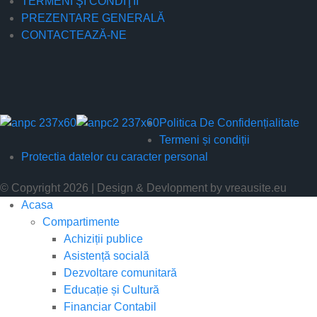
TERMENI ŞI CONDIŢII
PREZENTARE GENERALĂ
CONTACTEAZĂ-NE
Politica De Confidențialitate
Termeni și condiții
Protectia datelor cu caracter personal
© Copyright 2026 | Design & Devlopment by vreausite.eu
Acasa
Compartimente
Achiziții publice
Asistență socială
Dezvoltare comunitară
Educație și Cultură
Financiar Contabil