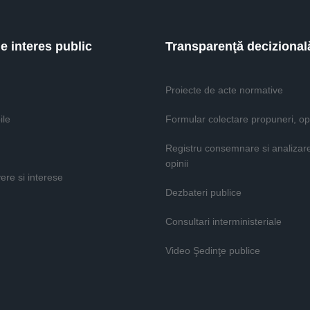
de interes public
Transparenţă decizional
Proiecte de acte normative
ile
Formular colectare propuneri, opi
Registru consemnare si analizar
opinii
vere si interese
Dezbateri publice
Consultari interministeriale
Video Şedinţe publice