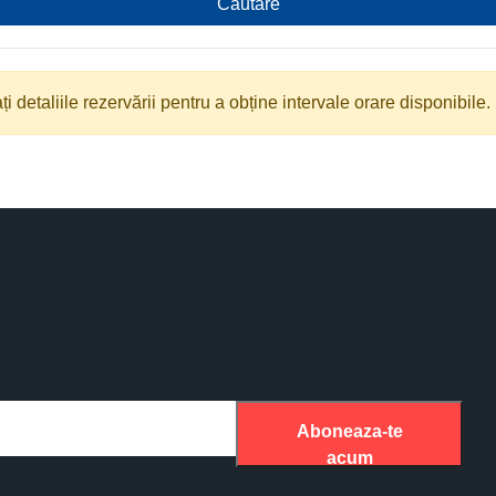
Căutare
 detaliile rezervării pentru a obține intervale orare disponibile.
Aboneaza-te
acum