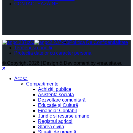
CONTACTEAZĂ-NE
Politica De Confidențialitate
Termeni și condiții
Protectia datelor cu caracter personal
© Copyright 2026 | Design & Devlopment by vreausite.eu
Acasa
Compartimente
Achiziții publice
Asistență socială
Dezvoltare comunitară
Educație și Cultură
Financiar Contabil
Juridic si resurse umane
Registrul agricol
Starea civilă
Situații de urgență