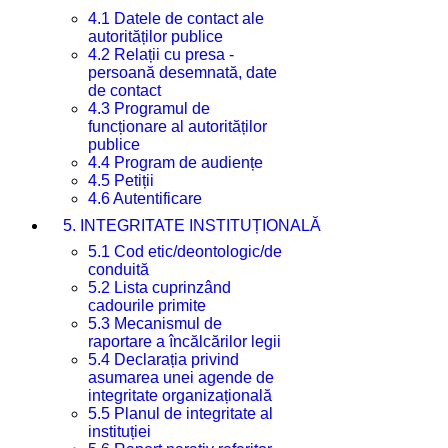
4.1 Datele de contact ale
autorităților publice
4.2 Relații cu presa -
persoană desemnată, date
de contact
4.3 Programul de
funcționare al autorităților
publice
4.4 Program de audiențe
4.5 Petiții
4.6 Autentificare
5. INTEGRITATE INSTITUȚIONALĂ
5.1 Cod etic/deontologic/de
conduită
5.2 Lista cuprinzând
cadourile primite
5.3 Mecanismul de
raportare a încălcărilor legii
5.4 Declarația privind
asumarea unei agende de
integritate organizațională
5.5 Planul de integritate al
instituției