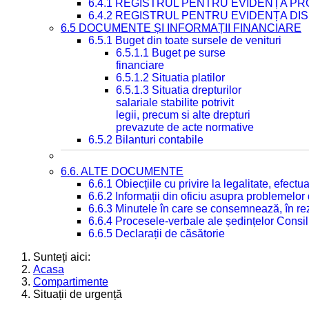
6.4.1 REGISTRUL PENTRU EVIDENȚA PRO
6.4.2 REGISTRUL PENTRU EVIDENȚA DIS
6.5 DOCUMENTE ȘI INFORMAȚII FINANCIARE
6.5.1 Buget din toate sursele de venituri
6.5.1.1 Buget pe surse
financiare
6.5.1.2 Situatia platilor
6.5.1.3 Situatia drepturilor
salariale stabilite potrivit
legii, precum si alte drepturi
prevazute de acte normative
6.5.2 Bilanturi contabile
6.6. ALTE DOCUMENTE
6.6.1 Obiecțiile cu privire la legalitate, efec
6.6.2 Informații din oficiu asupra problemelor
6.6.3 Minutele în care se consemnează, în re
6.6.4 Procesele-verbale ale ședințelor Consil
6.6.5 Declarații de căsătorie
Sunteți aici:
Acasa
Compartimente
Situații de urgență