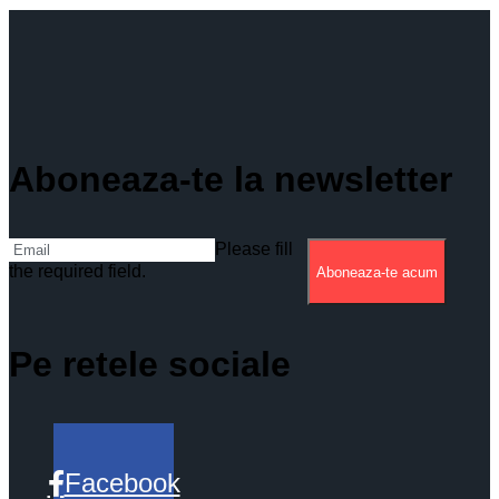
Aboneaza-te la newsletter
Please fill
the required field.
Aboneaza-te acum
Pe retele sociale
Facebook