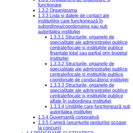
funcționare
1.3.2 Organigrama
1.3.3 Lista și datele de contact ale
instituțiilor care funcționează în
subordinea/coordonarea sau sub
autoritatea instituției
1.3.3.1 Structurile, organele de
specialitate ale administrației publice
centrale/locale și instituțiile publice
finanțate total sau parțial prin bugetul
instituției
1.3.3.2 Structurile, organele de
specialitate ale administrației publice
centrale/locale și instituțiile publice
coordonate de conducătorul instituției
1.3.3.3 Structurile, organele de
specialitate ale administrației publice
centrale/locale și instituțiile publice
aflate în subordinea instituției
1.3.3.4 Unitățile care funcționează sub
autoritatea instituției
1.3.4 Guvernanță corporativă
1.3.5 Carieră (anunțurile posturilor scoase
la concurs)