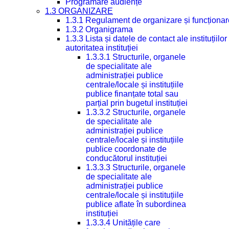
Programare audiențe
1.3 ORGANIZARE
1.3.1 Regulament de organizare și funcționar
1.3.2 Organigrama
1.3.3 Lista și datele de contact ale instituți
autoritatea instituției
1.3.3.1 Structurile, organele
de specialitate ale
administrației publice
centrale/locale și instituțiile
publice finanțate total sau
parțial prin bugetul instituției
1.3.3.2 Structurile, organele
de specialitate ale
administrației publice
centrale/locale și instituțiile
publice coordonate de
conducătorul instituției
1.3.3.3 Structurile, organele
de specialitate ale
administrației publice
centrale/locale și instituțiile
publice aflate în subordinea
instituției
1.3.3.4 Unitățile care