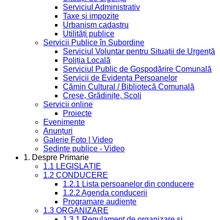
Serviciul Administrativ
Taxe și impozite
Urbanism cadastru
Utilități publice
Servicii Publice în Subordine
Serviciul Voluntar pentru Situații de Urgență
Poliția Locală
Serviciul Public de Gospodărire Comunală
Servicii de Evidența Persoanelor
Cămin Cultural / Bibliotecă Comunală
Creșe, Grădinițe, Școli
Servicii online
Proiecte
Evenimente
Anunțuri
Galerie Foto | Video
Sedinte publice - Video
1. Despre Primarie
1.1 LEGISLAȚIE
1.2 CONDUCERE
1.2.1 Lista persoanelor din conducere
1.2.2 Agenda conducerii
Programare audiențe
1.3 ORGANIZARE
1.3.1 Regulament de organizare și