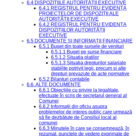
6.4 DISPOZIȚIILE AUTORITĂȚII EXECUTIVE
6.4.1 REGISTRUL PENTRU EVIDENȚA
PROIECTELOR DE DISPOZIȚII ALE
AUTORITĂȚII EXECUTIVE
6.4.2 REGISTRUL PENTRU EVIDENȚA
DISPOZIȚIILOR AUTORITĂȚII
EXECUTIVE
6.5 DOCUMENTE ȘI INFORMAȚII FINANCIARE
6.5.1 Buget din toate sursele de venituri
6.5.1.1 Buget pe surse financiare
6.5.1.2 Situatia platilor
6.5.1.3 Situatia drepturilor salariale
stabilite potrivit legii, precum si alte
drepturi prevazute de acte normative
6.5.2 Bilanturi contabile
6.6. ALTE DOCUMENTE
6.6.1 Obiecțiile cu privire la legalitate,
efectuate în scris de secretarul general al
Comunei
6.6.2 Informații din oficiu asupra
problemelor de interes public care urmează
să fie dezbătute de Consiliul local al
comunei
6.6.3 Minutele în care se consemnează, în
rezumat, punctele de vedere exprimate de