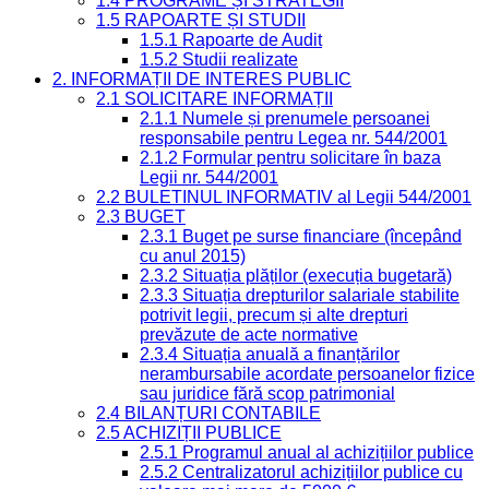
1.4 PROGRAME ȘI STRATEGII
1.5 RAPOARTE ȘI STUDII
1.5.1 Rapoarte de Audit
1.5.2 Studii realizate
2. INFORMAȚII DE INTERES PUBLIC
2.1 SOLICITARE INFORMAȚII
2.1.1 Numele și prenumele persoanei
responsabile pentru Legea nr. 544/2001
2.1.2 Formular pentru solicitare în baza
Legii nr. 544/2001
2.2 BULETINUL INFORMATIV al Legii 544/2001
2.3 BUGET
2.3.1 Buget pe surse financiare (începând
cu anul 2015)
2.3.2 Situația plăților (execuția bugetară)
2.3.3 Situația drepturilor salariale stabilite
potrivit legii, precum și alte drepturi
prevăzute de acte normative
2.3.4 Situația anuală a finanțărilor
nerambursabile acordate persoanelor fizice
sau juridice fără scop patrimonial
2.4 BILANȚURI CONTABILE
2.5 ACHIZIȚII PUBLICE
2.5.1 Programul anual al achizițiilor publice
2.5.2 Centralizatorul achizițiilor publice cu