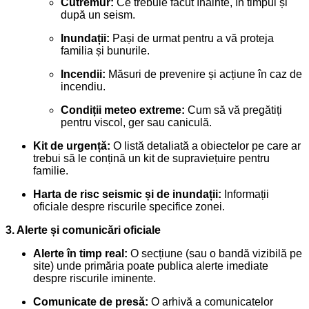
Cutremur:
Ce trebuie făcut înainte, în timpul și
după un seism.
Inundații:
Pași de urmat pentru a vă proteja
familia și bunurile.
Incendii:
Măsuri de prevenire și acțiune în caz de
incendiu.
Condiții meteo extreme:
Cum să vă pregătiți
pentru viscol, ger sau caniculă.
Kit de urgență:
O listă detaliată a obiectelor pe care ar
trebui să le conțină un kit de supraviețuire pentru
familie.
Harta de risc seismic și de inundații:
Informații
oficiale despre riscurile specifice zonei.
3. Alerte și comunicări oficiale
Alerte în timp real:
O secțiune (sau o bandă vizibilă pe
site) unde primăria poate publica alerte imediate
despre riscurile iminente.
Comunicate de presă:
O arhivă a comunicatelor