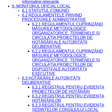
informative relevante
6. MONITORUL OFICIAL LOCAL
6.1 STATUTUL COMUNEI
6.2 REGULAMENTELE PRIVIND
PROCEDURILE ADMINISTRATIVE
6.2.1 REGULAMENTUL CUPRINZÂND
MĂSURILE METODOLOGICE,
ORGANIZATORICE, TERMENELE ȘI
CIRCULAȚIA PROIECTELOR DE
HOTĂRÂRI ALE AUTORITĂȚII
DELIBERATIVE
6.2.2 REGULAMENTUL CUPRINZÂND
MĂSURILE METODOLOGICE,
ORGANIZATORICE, TERMENELE ȘI
CIRCULAȚIA PROIECTELOR DE
DISPOZIȚII ALE AUTORITĂȚII
EXECUTIVE
6.3 HOTĂRÂRILE AUTORITĂȚII
DELIBERATIVE
6.3.1 REGISTRUL PENTRU EVIDENȚA
PROIECTELOR DE HOTĂRÂRI
6.3.2 REGISTRUL PENTRU EVIDENȚA
HOTĂRÂRILOR
6.3.3 REGISTRUL PENTRU EVIDENȚA
ȘEDINȚELOR CONSILIULUI LOCAL