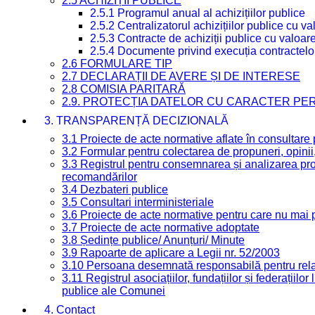
2.5 ACHIZIȚII PUBLICE
2.5.1 Programul anual al achizițiilor publice
2.5.2 Centralizatorul achizițiilor publice cu 
2.5.3 Contracte de achiziții publice cu valoa
2.5.4 Documente privind execuția contractelo
2.6 FORMULARE TIP
2.7 DECLARAȚII DE AVERE ȘI DE INTERESE
2.8 COMISIA PARITARĂ
2.9. PROTECȚIA DATELOR CU CARACTER PE
3. TRANSPARENȚĂ DECIZIONALĂ
3.1 Proiecte de acte normative aflate în consultare
3.2 Formular pentru colectarea de propuneri, opinii
3.3 Registrul pentru consemnarea și analizarea prop
recomandărilor
3.4 Dezbateri publice
3.5 Consultari interministeriale
3.6 Proiecte de acte normative pentru care nu mai p
3.7 Proiecte de acte normative adoptate
3.8 Ședințe publice/ Anunțuri/ Minute
3.9 Rapoarte de aplicare a Legii nr. 52/2003
3.10 Persoana desemnată responsabilă pentru relaț
3.11 Registrul asociațiilor, fundațiilor și federațiilor
publice ale Comunei
4. Contact