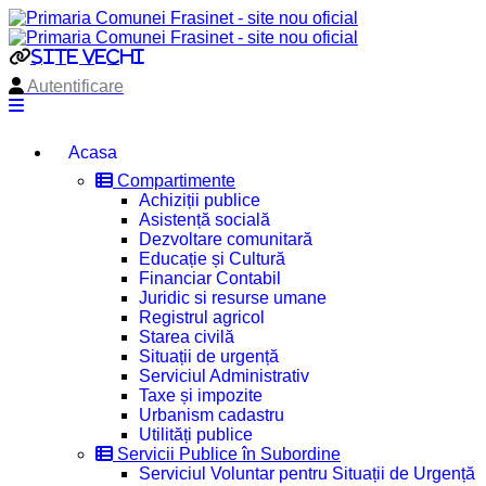
site vechi
Autentificare
Acasa
Compartimente
Achiziții publice
Asistență socială
Dezvoltare comunitară
Educație și Cultură
Financiar Contabil
Juridic si resurse umane
Registrul agricol
Starea civilă
Situații de urgență
Serviciul Administrativ
Taxe și impozite
Urbanism cadastru
Utilități publice
Servicii Publice în Subordine
Serviciul Voluntar pentru Situații de Urgență