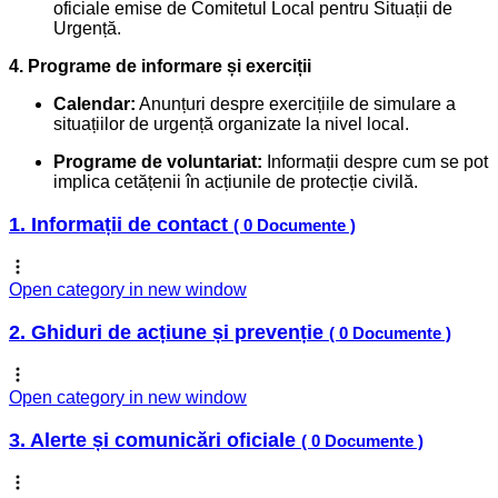
oficiale emise de Comitetul Local pentru Situații de
Urgență.
4. Programe de informare și exerciții
Calendar:
Anunțuri despre exercițiile de simulare a
situațiilor de urgență organizate la nivel local.
Programe de voluntariat:
Informații despre cum se pot
implica cetățenii în acțiunile de protecție civilă.
1. Informații de contact
( 0 Documente )
Open category in new window
2. Ghiduri de acțiune și prevenție
( 0 Documente )
Open category in new window
3. Alerte și comunicări oficiale
( 0 Documente )