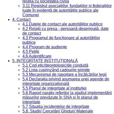
relația cu societatea civilă
3.11 Registrul asociațiilor, fundațiilor și federațiilor
luate în evidență de autoritățile publice ale
Comunei
4. Contact
4.1 Datele de contact ale autorităților publice
4.2 Relații cu presa - persoană desemnată, date
de contact
4.3 Programul de funcționare al autorităților
publice
4.4 Program de audiențe
4.5 Petiții
4.6 Autentificare
5. INTEGRITATE INSTITUȚIONALĂ
5.1 Cod etic/deontologic/de conduită
5.2 Lista cuprinzând cadourile primite
5.3 Mecanismul de raportare a încălcărilor legii
5.4 Declarația privind asumarea unei agende de
integritate organizațională
5.5 Planul de integritate al instituției
5.6 Raport narativ referitor la stadiul implementării
măsurilor prevăzute în SNA și în planul de
integritate
5.7 Situația incidentelor de integritate
5.8. Studii/ Cercetări/ Ghiduri/ Materiale