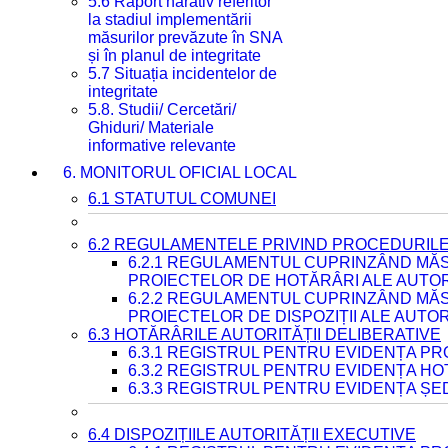
5.6 Raport narativ referitor
la stadiul implementării
măsurilor prevăzute în SNA
și în planul de integritate
5.7 Situația incidentelor de
integritate
5.8. Studii/ Cercetări/
Ghiduri/ Materiale
informative relevante
6. MONITORUL OFICIAL LOCAL
6.1 STATUTUL COMUNEI
6.2 REGULAMENTELE PRIVIND PROCEDURILE
6.2.1 REGULAMENTUL CUPRINZÂND MĂS
PROIECTELOR DE HOTĂRÂRI ALE AUTORI
6.2.2 REGULAMENTUL CUPRINZÂND MĂS
PROIECTELOR DE DISPOZIȚII ALE AUTOR
6.3 HOTĂRÂRILE AUTORITĂȚII DELIBERATIVE
6.3.1 REGISTRUL PENTRU EVIDENȚA P
6.3.2 REGISTRUL PENTRU EVIDENȚA H
6.3.3 REGISTRUL PENTRU EVIDENȚA ȘE
6.4 DISPOZIȚIILE AUTORITĂȚII EXECUTIVE