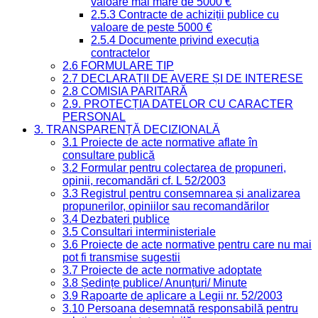
valoare mai mare de 5000 €
2.5.3 Contracte de achiziții publice cu
valoare de peste 5000 €
2.5.4 Documente privind execuția
contractelor
2.6 FORMULARE TIP
2.7 DECLARAȚII DE AVERE ȘI DE INTERESE
2.8 COMISIA PARITARĂ
2.9. PROTECȚIA DATELOR CU CARACTER
PERSONAL
3. TRANSPARENȚĂ DECIZIONALĂ
3.1 Proiecte de acte normative aflate în
consultare publică
3.2 Formular pentru colectarea de propuneri,
opinii, recomandări cf. L 52/2003
3.3 Registrul pentru consemnarea și analizarea
propunerilor, opiniilor sau recomandărilor
3.4 Dezbateri publice
3.5 Consultari interministeriale
3.6 Proiecte de acte normative pentru care nu mai
pot fi transmise sugestii
3.7 Proiecte de acte normative adoptate
3.8 Ședințe publice/ Anunțuri/ Minute
3.9 Rapoarte de aplicare a Legii nr. 52/2003
3.10 Persoana desemnată responsabilă pentru