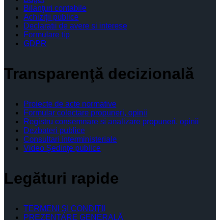
Bilanţuri contabile
Achiziţii publice
Declaratii de avere si interese
Formulare tip
GDPR
Transparenţă decizională
Proiecte de acte normative
Formular colectare propuneri, opinii
Registru consemnare si analizare propuneri, opinii
Dezbateri publice
Consultari interministeriale
Video Şedinţe publice
Legături rapide
TERMENI ŞI CONDIŢII
PREZENTARE GENERALĂ