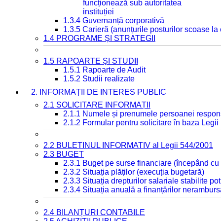
funcționează sub autoritatea
instituției
1.3.4 Guvernanță corporativă
1.3.5 Carieră (anunțurile posturilor scoase la
1.4 PROGRAME ȘI STRATEGII
1.5 RAPOARTE ȘI STUDII
1.5.1 Rapoarte de Audit
1.5.2 Studii realizate
2. INFORMAȚII DE INTERES PUBLIC
2.1 SOLICITARE INFORMAȚII
2.1.1 Numele și prenumele persoanei respon
2.1.2 Formular pentru solicitare în baza Legii
2.2 BULETINUL INFORMATIV al Legii 544/2001
2.3 BUGET
2.3.1 Buget pe surse financiare (începând cu
2.3.2 Situația plăților (execuția bugetară)
2.3.3 Situația drepturilor salariale stabilite p
2.3.4 Situația anuală a finanțărilor neramburs
2.4 BILANȚURI CONTABILE