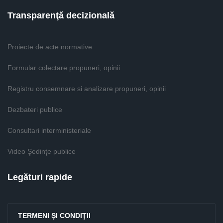
Transparenţă decizională
Proiecte de acte normative
Formular colectare propuneri, opinii
Registru consemnare si analizare propuneri, opinii
Dezbateri publice
Consultari interministeriale
Video Şedinţe publice
Legături rapide
TERMENI ŞI CONDIŢII