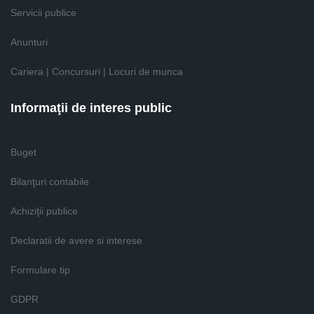
Servicii publice
Anunturi
Cariera | Concursuri | Locuri de munca
Informaţii de interes public
Buget
Bilanţuri contabile
Achiziţii publice
Declaratii de avere si interese
Formulare tip
GDPR