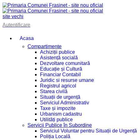
site vechi
Autentificare
Acasa
Compartimente
Achiziții publice
Asistență socială
Dezvoltare comunitară
Educație și Cultură
Financiar Contabil
Juridic si resurse umane
Registrul agricol
Starea civilă
Situații de urgență
Serviciul Administrativ
Taxe și impozite
Urbanism cadastru
Utilități publice
Servicii Publice în Subordine
Serviciul Voluntar pentru Situații de Urgență
Poliția Locală