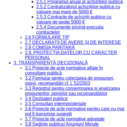
2.5.1 Programul anual al achizițiilor publice
2.5.2 Centralizatorul achizițiilor publice cu
valoare mai mare de 5000 €
2.5.3 Contracte de achiziții publice cu
valoare de peste 5000 €
2.5.4 Documente privind execuția
contractelor
2.6 FORMULARE TIP
2.7 DECLARAȚII DE AVERE ȘI DE INTERESE
2.8 COMISIA PARITARĂ
2.9. PROTECȚIA DATELOR CU CARACTER
PERSONAL
3. TRANSPARENȚĂ DECIZIONALĂ
3.1 Proiecte de acte normative aflate în
consultare publică
3.2 Formular pentru colectarea de propuneri,
opinii, recomandări cf. L 52/2003
3.3 Registrul pentru consemnarea și analizarea
propunerilor, opiniilor sau recomandărilor
3.4 Dezbateri publice
3.5 Consultari interministeriale
3.6 Proiecte de acte normative pentru care nu mai
pot fi transmise sugestii
3.7 Proiecte de acte normative adoptate
3.8 Ședințe publice/ Anunțuri/ Minute