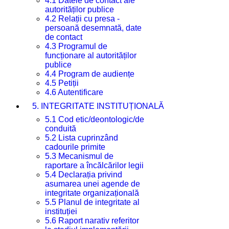
4.1 Datele de contact ale
autorităților publice
4.2 Relații cu presa -
persoană desemnată, date
de contact
4.3 Programul de
funcționare al autorităților
publice
4.4 Program de audiențe
4.5 Petiții
4.6 Autentificare
5. INTEGRITATE INSTITUȚIONALĂ
5.1 Cod etic/deontologic/de
conduită
5.2 Lista cuprinzând
cadourile primite
5.3 Mecanismul de
raportare a încălcărilor legii
5.4 Declarația privind
asumarea unei agende de
integritate organizațională
5.5 Planul de integritate al
instituției
5.6 Raport narativ referitor