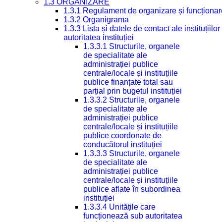
1.3 ORGANIZARE
1.3.1 Regulament de organizare și funcționar
1.3.2 Organigrama
1.3.3 Lista și datele de contact ale instituți
autoritatea instituției
1.3.3.1 Structurile, organele
de specialitate ale
administrației publice
centrale/locale și instituțiile
publice finanțate total sau
parțial prin bugetul instituției
1.3.3.2 Structurile, organele
de specialitate ale
administrației publice
centrale/locale și instituțiile
publice coordonate de
conducătorul instituției
1.3.3.3 Structurile, organele
de specialitate ale
administrației publice
centrale/locale și instituțiile
publice aflate în subordinea
instituției
1.3.3.4 Unitățile care
funcționează sub autoritatea