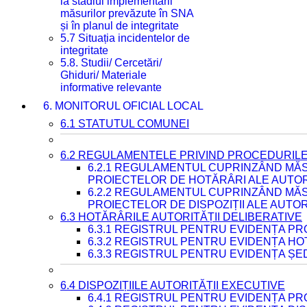
la stadiul implementării
măsurilor prevăzute în SNA
și în planul de integritate
5.7 Situația incidentelor de
integritate
5.8. Studii/ Cercetări/
Ghiduri/ Materiale
informative relevante
6. MONITORUL OFICIAL LOCAL
6.1 STATUTUL COMUNEI
6.2 REGULAMENTELE PRIVIND PROCEDURILE
6.2.1 REGULAMENTUL CUPRINZÂND MĂS
PROIECTELOR DE HOTĂRÂRI ALE AUTORI
6.2.2 REGULAMENTUL CUPRINZÂND MĂS
PROIECTELOR DE DISPOZIȚII ALE AUTOR
6.3 HOTĂRÂRILE AUTORITĂȚII DELIBERATIVE
6.3.1 REGISTRUL PENTRU EVIDENȚA P
6.3.2 REGISTRUL PENTRU EVIDENȚA H
6.3.3 REGISTRUL PENTRU EVIDENȚA ȘE
6.4 DISPOZIȚIILE AUTORITĂȚII EXECUTIVE
6.4.1 REGISTRUL PENTRU EVIDENȚA PRO