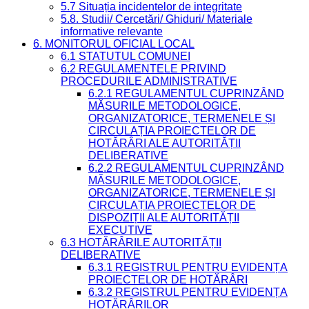
5.7 Situația incidentelor de integritate
5.8. Studii/ Cercetări/ Ghiduri/ Materiale
informative relevante
6. MONITORUL OFICIAL LOCAL
6.1 STATUTUL COMUNEI
6.2 REGULAMENTELE PRIVIND
PROCEDURILE ADMINISTRATIVE
6.2.1 REGULAMENTUL CUPRINZÂND
MĂSURILE METODOLOGICE,
ORGANIZATORICE, TERMENELE ȘI
CIRCULAȚIA PROIECTELOR DE
HOTĂRÂRI ALE AUTORITĂȚII
DELIBERATIVE
6.2.2 REGULAMENTUL CUPRINZÂND
MĂSURILE METODOLOGICE,
ORGANIZATORICE, TERMENELE ȘI
CIRCULAȚIA PROIECTELOR DE
DISPOZIȚII ALE AUTORITĂȚII
EXECUTIVE
6.3 HOTĂRÂRILE AUTORITĂȚII
DELIBERATIVE
6.3.1 REGISTRUL PENTRU EVIDENȚA
PROIECTELOR DE HOTĂRÂRI
6.3.2 REGISTRUL PENTRU EVIDENȚA
HOTĂRÂRILOR