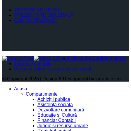
TERMENI ŞI CONDIŢII
PREZENTARE GENERALĂ
CONTACTEAZĂ-NE
Politica De Confidențialitate
Termeni și condiții
Protectia datelor cu caracter personal
© Copyright 2026 | Design & Devlopment by vreausite.eu
Acasa
Compartimente
Achiziții publice
Asistență socială
Dezvoltare comunitară
Educație și Cultură
Financiar Contabil
Juridic si resurse umane
Registrul agricol