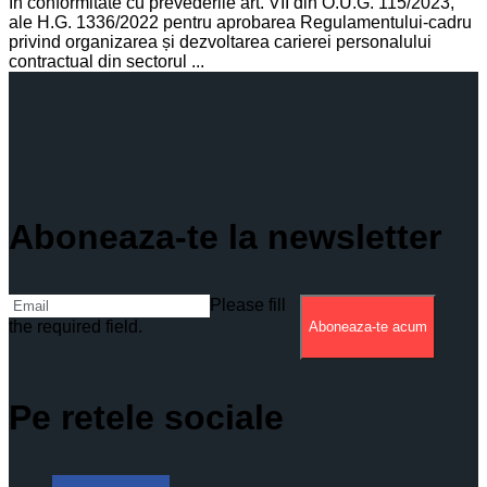
În conformitate cu prevederile art. VII din O.U.G. 115/2023,
ale H.G. 1336/2022 pentru aprobarea Regulamentului-cadru
privind organizarea și dezvoltarea carierei personalului
contractual din sectorul ...
Aboneaza-te la newsletter
Please fill
the required field.
Aboneaza-te acum
Pe retele sociale