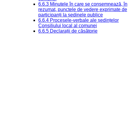
6.6.3 Minutele în care se consemnează, în
rezumat, punctele de vedere exprimate de
participanți la ședinele publice
6.6.4 Procesele-verbale ale ședințelor
Consiliului local al comunei
6.6.5 Declarații de căsătorie