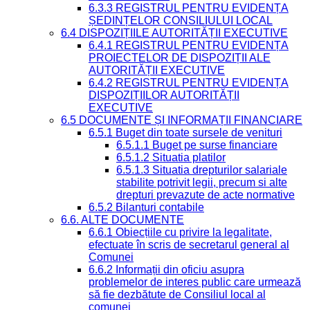
6.3.3 REGISTRUL PENTRU EVIDENȚA
ȘEDINȚELOR CONSILIULUI LOCAL
6.4 DISPOZIȚIILE AUTORITĂȚII EXECUTIVE
6.4.1 REGISTRUL PENTRU EVIDENȚA
PROIECTELOR DE DISPOZIȚII ALE
AUTORITĂȚII EXECUTIVE
6.4.2 REGISTRUL PENTRU EVIDENȚA
DISPOZIȚIILOR AUTORITĂȚII
EXECUTIVE
6.5 DOCUMENTE ȘI INFORMAȚII FINANCIARE
6.5.1 Buget din toate sursele de venituri
6.5.1.1 Buget pe surse financiare
6.5.1.2 Situatia platilor
6.5.1.3 Situatia drepturilor salariale
stabilite potrivit legii, precum si alte
drepturi prevazute de acte normative
6.5.2 Bilanturi contabile
6.6. ALTE DOCUMENTE
6.6.1 Obiecțiile cu privire la legalitate,
efectuate în scris de secretarul general al
Comunei
6.6.2 Informații din oficiu asupra
problemelor de interes public care urmează
să fie dezbătute de Consiliul local al
comunei