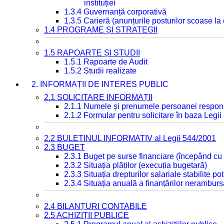
instituției
1.3.4 Guvernanță corporativă
1.3.5 Carieră (anunțurile posturilor scoase la
1.4 PROGRAME ȘI STRATEGII
1.5 RAPOARTE ȘI STUDII
1.5.1 Rapoarte de Audit
1.5.2 Studii realizate
2. INFORMAȚII DE INTERES PUBLIC
2.1 SOLICITARE INFORMAȚII
2.1.1 Numele și prenumele persoanei respon
2.1.2 Formular pentru solicitare în baza Legii
2.2 BULETINUL INFORMATIV al Legii 544/2001
2.3 BUGET
2.3.1 Buget pe surse financiare (începând cu
2.3.2 Situația plăților (execuția bugetară)
2.3.3 Situația drepturilor salariale stabilite p
2.3.4 Situația anuală a finanțărilor neramburs
2.4 BILANȚURI CONTABILE
2.5 ACHIZIȚII PUBLICE