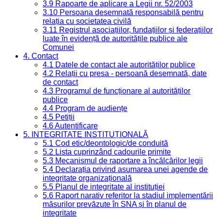
3.9 Rapoarte de aplicare a Legii nr. 52/2003
3.10 Persoana desemnată responsabilă pentru
relația cu societatea civilă
3.11 Registrul asociațiilor, fundațiilor și federațiilor
luate în evidență de autoritățile publice ale
Comunei
4. Contact
4.1 Datele de contact ale autorităților publice
4.2 Relații cu presa - persoană desemnată, date
de contact
4.3 Programul de funcționare al autorităților
publice
4.4 Program de audiențe
4.5 Petiții
4.6 Autentificare
5. INTEGRITATE INSTITUȚIONALĂ
5.1 Cod etic/deontologic/de conduită
5.2 Lista cuprinzând cadourile primite
5.3 Mecanismul de raportare a încălcărilor legii
5.4 Declarația privind asumarea unei agende de
integritate organizațională
5.5 Planul de integritate al instituției
5.6 Raport narativ referitor la stadiul implementării
măsurilor prevăzute în SNA și în planul de
integritate