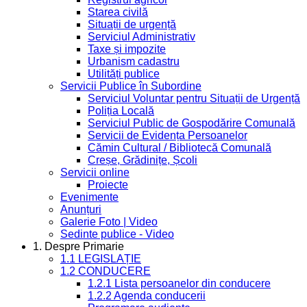
Starea civilă
Situații de urgență
Serviciul Administrativ
Taxe și impozite
Urbanism cadastru
Utilități publice
Servicii Publice în Subordine
Serviciul Voluntar pentru Situații de Urgență
Poliția Locală
Serviciul Public de Gospodărire Comunală
Servicii de Evidența Persoanelor
Cămin Cultural / Bibliotecă Comunală
Creșe, Grădinițe, Școli
Servicii online
Proiecte
Evenimente
Anunțuri
Galerie Foto | Video
Sedinte publice - Video
1. Despre Primarie
1.1 LEGISLAȚIE
1.2 CONDUCERE
1.2.1 Lista persoanelor din conducere
1.2.2 Agenda conducerii