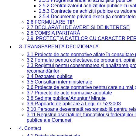
2.5.1 Programul anual al achizițiilor publice
2.5.2 Centralizatorul achizițiilor publice cu 
2.5.3 Contracte de achiziții publice cu valoa
2.5.4 Documente privind execuția contractelo
2.6 FORMULARE TIP
2.7 DECLARAȚII DE AVERE ȘI DE INTERESE
2.8 COMISIA PARITARĂ
2.9. PROTECȚIA DATELOR CU CARACTER PE
3. TRANSPARENȚĂ DECIZIONALĂ
3.1 Proiecte de acte normative aflate în consultare
3.2 Formular pentru colectarea de propuneri, opinii
3.3 Registrul pentru consemnarea și analizarea prop
recomandărilor
3.4 Dezbateri publice
3.5 Consultari interministeriale
3.6 Proiecte de acte normative pentru care nu mai p
3.7 Proiecte de acte normative adoptate
3.8 Ședințe publice/ Anunțuri/ Minute
3.9 Rapoarte de aplicare a Legii nr. 52/2003
3.10 Persoana desemnată responsabilă pentru relaț
3.11 Registrul asociațiilor, fundațiilor și federațiilor
publice ale Comunei
4. Contact