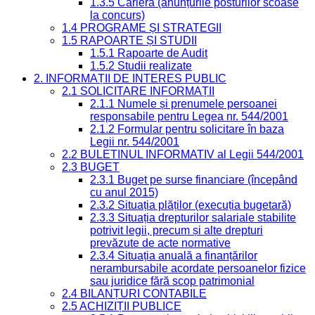
1.3.5 Carieră (anunțurile posturilor scoase
la concurs)
1.4 PROGRAME ȘI STRATEGII
1.5 RAPOARTE ȘI STUDII
1.5.1 Rapoarte de Audit
1.5.2 Studii realizate
2. INFORMAȚII DE INTERES PUBLIC
2.1 SOLICITARE INFORMAȚII
2.1.1 Numele și prenumele persoanei
responsabile pentru Legea nr. 544/2001
2.1.2 Formular pentru solicitare în baza
Legii nr. 544/2001
2.2 BULETINUL INFORMATIV al Legii 544/2001
2.3 BUGET
2.3.1 Buget pe surse financiare (începând
cu anul 2015)
2.3.2 Situația plăților (execuția bugetară)
2.3.3 Situația drepturilor salariale stabilite
potrivit legii, precum și alte drepturi
prevăzute de acte normative
2.3.4 Situația anuală a finanțărilor
nerambursabile acordate persoanelor fizice
sau juridice fără scop patrimonial
2.4 BILANȚURI CONTABILE
2.5 ACHIZIȚII PUBLICE