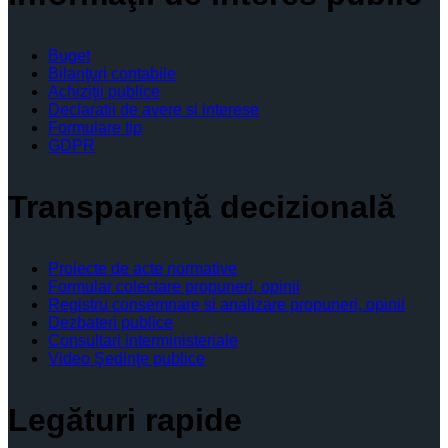
Buget
Bilanţuri contabile
Achiziţii publice
Declaratii de avere si interese
Formulare tip
GDPR
Transparenţă decizională
Proiecte de acte normative
Formular colectare propuneri, opinii
Registru consemnare si analizare propuneri, opinii
Dezbateri publice
Consultari interministeriale
Video Şedinţe publice
Legături rapide