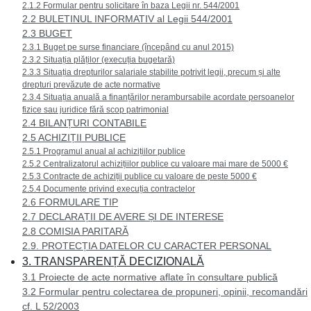
2.1.2 Formular pentru solicitare în baza Legii nr. 544/2001
2.2 BULETINUL INFORMATIV al Legii 544/2001
2.3 BUGET
2.3.1 Buget pe surse financiare (începând cu anul 2015)
2.3.2 Situația plăților (execuția bugetară)
2.3.3 Situația drepturilor salariale stabilite potrivit legii, precum și alte
drepturi prevăzute de acte normative
2.3.4 Situația anuală a finanțărilor nerambursabile acordate persoanelor
fizice sau juridice fără scop patrimonial
2.4 BILANȚURI CONTABILE
2.5 ACHIZIȚII PUBLICE
2.5.1 Programul anual al achizițiilor publice
2.5.2 Centralizatorul achizițiilor publice cu valoare mai mare de 5000 €
2.5.3 Contracte de achiziții publice cu valoare de peste 5000 €
2.5.4 Documente privind execuția contractelor
2.6 FORMULARE TIP
2.7 DECLARAȚII DE AVERE ȘI DE INTERESE
2.8 COMISIA PARITARĂ
2.9. PROTECȚIA DATELOR CU CARACTER PERSONAL
3. TRANSPARENȚĂ DECIZIONALĂ
3.1 Proiecte de acte normative aflate în consultare publică
3.2 Formular pentru colectarea de propuneri, opinii, recomandări
cf. L 52/2003