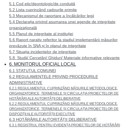
5.1 Cod etic/deontologic/de conduită
5.2 Lista cuprinzând cadourile primite
5.3 Mecanismul de raportare a încălcărilor legii
5.4 Declarația privind asumarea unei agende de integritate
organizațională
5.5 Planul de integritate al instituției
5.6 Raport narativ referitor la stadiul implementării măsurilor
prevăzute în SNA și în planul de integritate
5.7 Situația incidentelor de integritate
5.8. Studii/ Cercetări/ Ghiduri/ Materiale informative relevante
6. MONITORUL OFICIAL LOCAL
6.1 STATUTUL COMUNEI
6.2 REGULAMENTELE PRIVIND PROCEDURILE
ADMINISTRATIVE
6.2.1 REGULAMENTUL CUPRINZÂND MĂSURILE METODOLOGICE,
ORGANIZATORICE, TERMENELE ȘI CIRCULAȚIA PROIECTELOR DE
HOTĂRÂRI ALE AUTORITĂȚII DELIBERATIVE
6.2.2 REGULAMENTUL CUPRINZÂND MĂSURILE METODOLOGICE,
ORGANIZATORICE, TERMENELE ȘI CIRCULAȚIA PROIECTELOR DE
DISPOZIȚII ALE AUTORITĂȚII EXECUTIVE
6.3 HOTĂRÂRILE AUTORITĂȚII DELIBERATIVE
6.3.1 REGISTRUL PENTRU EVIDENȚA PROIECTELOR DE HOTĂRÂRI