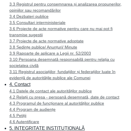
3.3 Registrul pentru consemnarea și analizarea propunerilor,
opiniilor sau recomandărilor
3.4 Dezbateri publice
3.5 Consultari interministeriale
3.6 Proiecte de acte normative pentru care nu mai pot fi
transmise sugestii
3.7 Proiecte de acte normative adoptate
3.8 Ședințe publice/ Anunțuri/ Minute
3.9 Rapoarte de aplicare a Legii nr. 52/2003
3.10 Persoana desemnată responsabilă pentru relația cu
societatea civilă
3.11 Registrul asociațiilor, fundațiilor și federațiilor luate în
evidență de autoritățile publice ale Comunei
4. Contact
4.1 Datele de contact ale autorităților publice
4.2 Relații cu presa - persoană desemnată, date de contact
4.3 Programul de funcționare al autorităților publice
4.4 Program de audiențe
4.5 Petiții
4.6 Autentificare
5. INTEGRITATE INSTITUȚIONALĂ