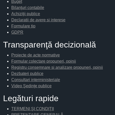
Buget
Bilanţuri contabile
Achiziţii publice
Declaratii de avere si interese
Formulare tip
GDPR
Transparenţă decizională
Proiecte de acte normative
Formular colectare propuneri, opinii
Registru consemnare si analizare propuneri, opinii
Dezbateri publice
Consultari interministeriale
Video Şedinţe publice
Legături rapide
TERMENI ŞI CONDIŢII
PREZENTARE GENERALĂ