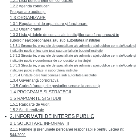
1.2.1 Lista persoanelor din conducere
1.2.2 Agenda conducerii
Programare audiențe
1.3 ORGANIZARE
1.3.1 Regulament de organizare și funcționare
1.3.2 Organigrama
1.3.3 Lista și datele de contact ale instituțiilor care funcționează în
subordinea/coordonarea sau sub autoritatea instituției
1.3.3.1 Structurile, organele de specialitate ale administrației publice centrale/locale și
instituțiile publice finanțate total sau parțial prin bugetul instituției
1.3.3.2 Structurile, organele de specialitate ale administrației publice centrale/locale și
instituțiile publice coordonate de conducătorul instituției
1.3.3.3 Structurile, organele de specialitate ale administrației publice centrale/locale și
instituțiile publice aflate în subordinea instituției
1.3.3.4 Unitățile care funcționează sub autoritatea instituției
1.3.4 Guvernanță corporativă
1.3.5 Carieră (anunțurile posturilor scoase la concurs)
1.4 PROGRAME ȘI STRATEGII
1.5 RAPOARTE ȘI STUDII
1.5.1 Rapoarte de Audit
1.5.2 Studii realizate
2. INFORMAȚII DE INTERES PUBLIC
2.1 SOLICITARE INFORMAȚII
2.1.1 Numele și prenumele persoanei responsabile pentru Legea nr.
544/2001