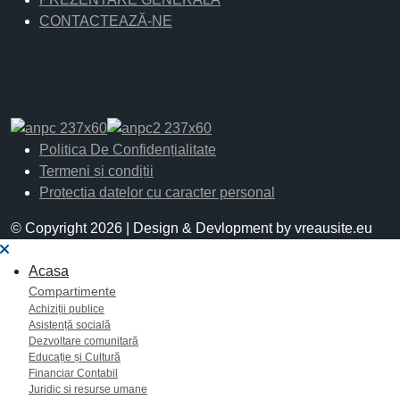
CONTACTEAZĂ-NE
Politica De Confidențialitate
Termeni și condiții
Protectia datelor cu caracter personal
© Copyright 2026 | Design & Devlopment by vreausite.eu
Acasa
Compartimente
Achiziții publice
Asistență socială
Dezvoltare comunitară
Educație și Cultură
Financiar Contabil
Juridic si resurse umane