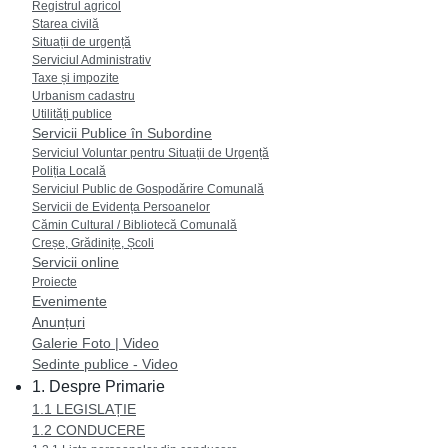
Registrul agricol
Starea civilă
Situații de urgență
Serviciul Administrativ
Taxe și impozite
Urbanism cadastru
Utilități publice
Servicii Publice în Subordine
Serviciul Voluntar pentru Situații de Urgență
Poliția Locală
Serviciul Public de Gospodărire Comunală
Servicii de Evidența Persoanelor
Cămin Cultural / Bibliotecă Comunală
Creșe, Grădinițe, Școli
Servicii online
Proiecte
Evenimente
Anunțuri
Galerie Foto | Video
Sedinte publice - Video
1. Despre Primarie
1.1 LEGISLAȚIE
1.2 CONDUCERE