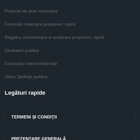
Proiecte de acte normative
Formular colectare propuneri, opinii
Registru consemnare si analizare propuneri, opinii
Dezbateri publice
Consultari interministeriale
Video Şedinţe publice
Legături rapide
TERMENI ŞI CONDIŢII
PREZENTARE GENERALĂ