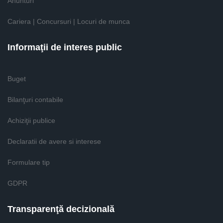
Anunturi
Cariera | Concursuri | Locuri de munca
Informaţii de interes public
Buget
Bilanţuri contabile
Achiziţii publice
Declaratii de avere si interese
Formulare tip
GDPR
Transparenţă decizională