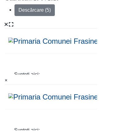
Descărcare (5)
×