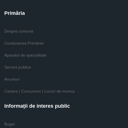
Primăria
Despre comună
Conducerea Primăriei
Aparatul de specialitate
Servicii publice
Anunturi
Cariera | Concursuri | Locuri de munca
Informaţii de interes public
Buget