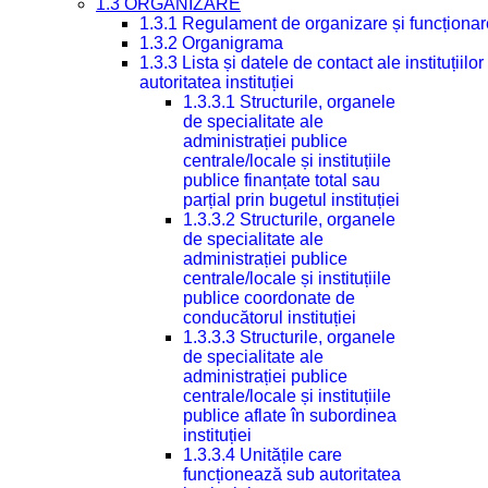
1.3 ORGANIZARE
1.3.1 Regulament de organizare și funcționar
1.3.2 Organigrama
1.3.3 Lista și datele de contact ale instituți
autoritatea instituției
1.3.3.1 Structurile, organele
de specialitate ale
administrației publice
centrale/locale și instituțiile
publice finanțate total sau
parțial prin bugetul instituției
1.3.3.2 Structurile, organele
de specialitate ale
administrației publice
centrale/locale și instituțiile
publice coordonate de
conducătorul instituției
1.3.3.3 Structurile, organele
de specialitate ale
administrației publice
centrale/locale și instituțiile
publice aflate în subordinea
instituției
1.3.3.4 Unitățile care
funcționează sub autoritatea