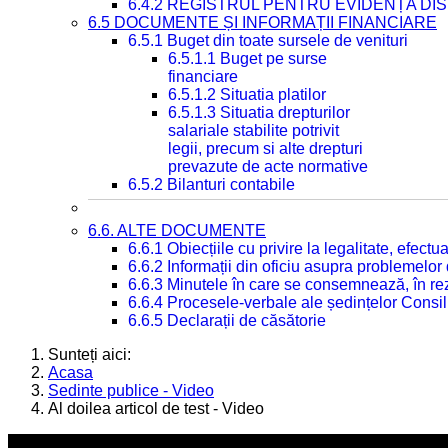
6.4.2 REGISTRUL PENTRU EVIDENȚA DIS
6.5 DOCUMENTE ȘI INFORMAȚII FINANCIARE
6.5.1 Buget din toate sursele de venituri
6.5.1.1 Buget pe surse
financiare
6.5.1.2 Situatia platilor
6.5.1.3 Situatia drepturilor
salariale stabilite potrivit
legii, precum si alte drepturi
prevazute de acte normative
6.5.2 Bilanturi contabile
6.6. ALTE DOCUMENTE
6.6.1 Obiecțiile cu privire la legalitate, efec
6.6.2 Informații din oficiu asupra problemelor
6.6.3 Minutele în care se consemnează, în re
6.6.4 Procesele-verbale ale ședințelor Consil
6.6.5 Declarații de căsătorie
Sunteți aici:
Acasa
Sedinte publice - Video
Al doilea articol de test - Video