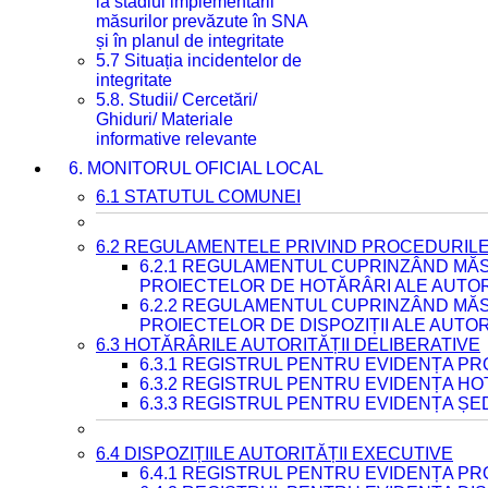
la stadiul implementării
măsurilor prevăzute în SNA
și în planul de integritate
5.7 Situația incidentelor de
integritate
5.8. Studii/ Cercetări/
Ghiduri/ Materiale
informative relevante
6. MONITORUL OFICIAL LOCAL
6.1 STATUTUL COMUNEI
6.2 REGULAMENTELE PRIVIND PROCEDURILE
6.2.1 REGULAMENTUL CUPRINZÂND MĂS
PROIECTELOR DE HOTĂRÂRI ALE AUTORI
6.2.2 REGULAMENTUL CUPRINZÂND MĂS
PROIECTELOR DE DISPOZIȚII ALE AUTOR
6.3 HOTĂRÂRILE AUTORITĂȚII DELIBERATIVE
6.3.1 REGISTRUL PENTRU EVIDENȚA P
6.3.2 REGISTRUL PENTRU EVIDENȚA H
6.3.3 REGISTRUL PENTRU EVIDENȚA ȘE
6.4 DISPOZIȚIILE AUTORITĂȚII EXECUTIVE
6.4.1 REGISTRUL PENTRU EVIDENȚA PRO