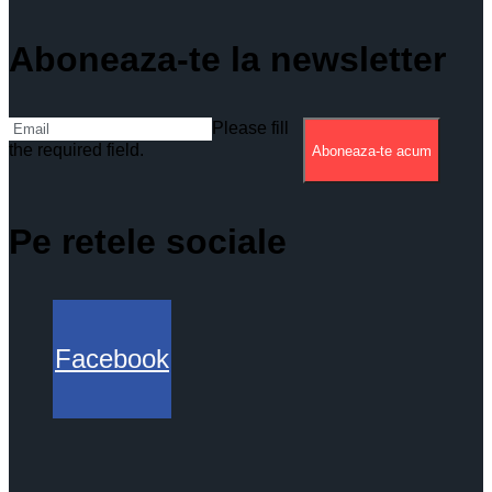
Aboneaza-te la newsletter
Please fill
the required field.
Aboneaza-te acum
Pe retele sociale
Facebook