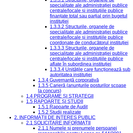
specialitate ale administrației publice
centrale/locale și instituțiile publice
finanțate total sau parțial prin bugetul
instituției
1.3.3.2 Structurile, organele de
specialitate ale administrației publice
centrale/locale și instituțiile publice
coordonate de conducătorul instituției
1.3.3.3 Structurile, organele de
specialitate ale administrației publice
centrale/locale și instituțiile publice
aflate în subordinea instituției
1.3.3.4 Unitățile care funcționează sub
autoritatea instituției
1.3.4 Guvernanță corporativă
1.3.5 Carieră (anunțurile posturilor scoase
la concurs)
1.4 PROGRAME ȘI STRATEGII
1.5 RAPOARTE ȘI STUDII
1.5.1 Rapoarte de Audit
1.5.2 Studii realizate
2. INFORMAȚII DE INTERES PUBLIC
2.1 SOLICITARE INFORMAȚII
2.1.1 Numele și prenumele persoanei