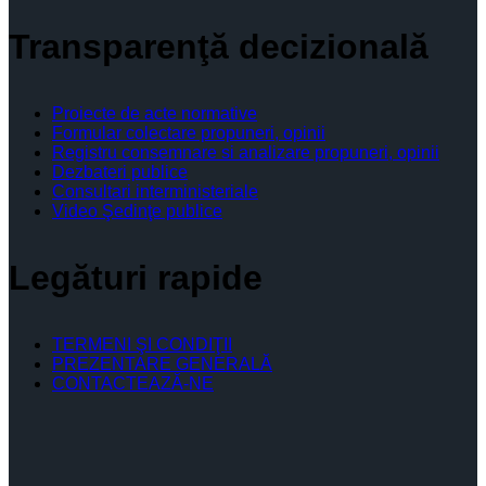
Transparenţă decizională
Proiecte de acte normative
Formular colectare propuneri, opinii
Registru consemnare si analizare propuneri, opinii
Dezbateri publice
Consultari interministeriale
Video Şedinţe publice
Legături rapide
TERMENI ŞI CONDIŢII
PREZENTARE GENERALĂ
CONTACTEAZĂ-NE