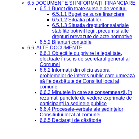
6.5 DOCUMENTE ȘI INFORMAȚII FINANCIARE
6.5.1 Buget din toate sursele de venituri
6.5.1.1 Buget pe surse financiare
6.5.1.2 Situatia platilor
6.5.1.3 Situatia drepturilor salariale
stabilite potrivit legii, precum si alte
drepturi prevazute de acte normative
6.5.2 Bilanturi contabile
6.6. ALTE DOCUMENTE
6.6.1 Obiecțiile cu privire la legalitate,
efectuate în scris de secretarul general al
Comunei
6.6.2 Informații din oficiu asupra
problemelor de interes public care urmează
să fie dezbătute de Consiliul local al
comunei
6.6.3 Minutele în care se consemnează, în
rezumat, punctele de vedere exprimate de
participanți la ședinele publice
6.6.4 Procesele-verbale ale ședințelor
Consiliului local al comunei
6.6.5 Declarații de căsătorie