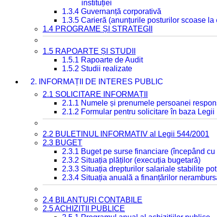
instituției
1.3.4 Guvernanță corporativă
1.3.5 Carieră (anunțurile posturilor scoase la
1.4 PROGRAME ȘI STRATEGII
1.5 RAPOARTE ȘI STUDII
1.5.1 Rapoarte de Audit
1.5.2 Studii realizate
2. INFORMAȚII DE INTERES PUBLIC
2.1 SOLICITARE INFORMAȚII
2.1.1 Numele și prenumele persoanei respon
2.1.2 Formular pentru solicitare în baza Legii
2.2 BULETINUL INFORMATIV al Legii 544/2001
2.3 BUGET
2.3.1 Buget pe surse financiare (începând cu
2.3.2 Situația plăților (execuția bugetară)
2.3.3 Situația drepturilor salariale stabilite p
2.3.4 Situația anuală a finanțărilor neramburs
2.4 BILANȚURI CONTABILE
2.5 ACHIZIȚII PUBLICE