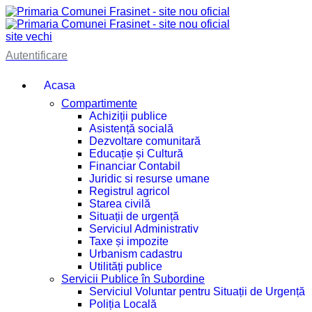
site vechi
Autentificare
Acasa
Compartimente
Achiziții publice
Asistență socială
Dezvoltare comunitară
Educație și Cultură
Financiar Contabil
Juridic si resurse umane
Registrul agricol
Starea civilă
Situații de urgență
Serviciul Administrativ
Taxe și impozite
Urbanism cadastru
Utilități publice
Servicii Publice în Subordine
Serviciul Voluntar pentru Situații de Urgență
Poliția Locală