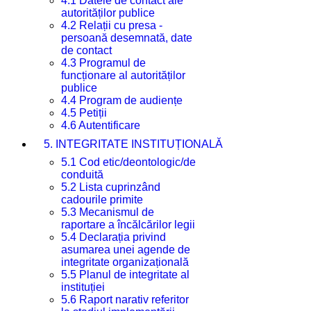
4.1 Datele de contact ale
autorităților publice
4.2 Relații cu presa -
persoană desemnată, date
de contact
4.3 Programul de
funcționare al autorităților
publice
4.4 Program de audiențe
4.5 Petiții
4.6 Autentificare
5. INTEGRITATE INSTITUȚIONALĂ
5.1 Cod etic/deontologic/de
conduită
5.2 Lista cuprinzând
cadourile primite
5.3 Mecanismul de
raportare a încălcărilor legii
5.4 Declarația privind
asumarea unei agende de
integritate organizațională
5.5 Planul de integritate al
instituției
5.6 Raport narativ referitor