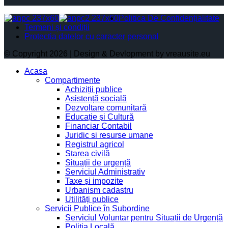
Politica De Confidențialitate
Termeni și condiții
Protectia datelor cu caracter personal
© Copyright 2026 | Design & Devlopment by vreausite.eu
Acasa
Compartimente
Achiziții publice
Asistență socială
Dezvoltare comunitară
Educație și Cultură
Financiar Contabil
Juridic si resurse umane
Registrul agricol
Starea civilă
Situații de urgență
Serviciul Administrativ
Taxe și impozite
Urbanism cadastru
Utilități publice
Servicii Publice în Subordine
Serviciul Voluntar pentru Situații de Urgență
Poliția Locală