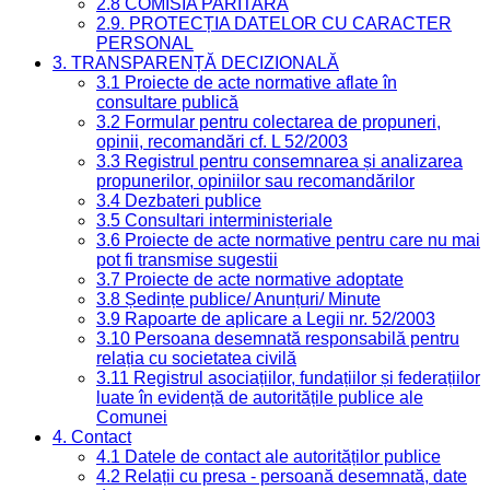
2.8 COMISIA PARITARĂ
2.9. PROTECȚIA DATELOR CU CARACTER
PERSONAL
3. TRANSPARENȚĂ DECIZIONALĂ
3.1 Proiecte de acte normative aflate în
consultare publică
3.2 Formular pentru colectarea de propuneri,
opinii, recomandări cf. L 52/2003
3.3 Registrul pentru consemnarea și analizarea
propunerilor, opiniilor sau recomandărilor
3.4 Dezbateri publice
3.5 Consultari interministeriale
3.6 Proiecte de acte normative pentru care nu mai
pot fi transmise sugestii
3.7 Proiecte de acte normative adoptate
3.8 Ședințe publice/ Anunțuri/ Minute
3.9 Rapoarte de aplicare a Legii nr. 52/2003
3.10 Persoana desemnată responsabilă pentru
relația cu societatea civilă
3.11 Registrul asociațiilor, fundațiilor și federațiilor
luate în evidență de autoritățile publice ale
Comunei
4. Contact
4.1 Datele de contact ale autorităților publice
4.2 Relații cu presa - persoană desemnată, date