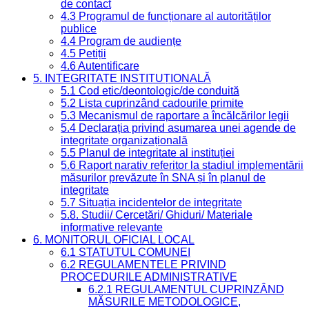
de contact
4.3 Programul de funcționare al autorităților
publice
4.4 Program de audiențe
4.5 Petiții
4.6 Autentificare
5. INTEGRITATE INSTITUȚIONALĂ
5.1 Cod etic/deontologic/de conduită
5.2 Lista cuprinzând cadourile primite
5.3 Mecanismul de raportare a încălcărilor legii
5.4 Declarația privind asumarea unei agende de
integritate organizațională
5.5 Planul de integritate al instituției
5.6 Raport narativ referitor la stadiul implementării
măsurilor prevăzute în SNA și în planul de
integritate
5.7 Situația incidentelor de integritate
5.8. Studii/ Cercetări/ Ghiduri/ Materiale
informative relevante
6. MONITORUL OFICIAL LOCAL
6.1 STATUTUL COMUNEI
6.2 REGULAMENTELE PRIVIND
PROCEDURILE ADMINISTRATIVE
6.2.1 REGULAMENTUL CUPRINZÂND
MĂSURILE METODOLOGICE,