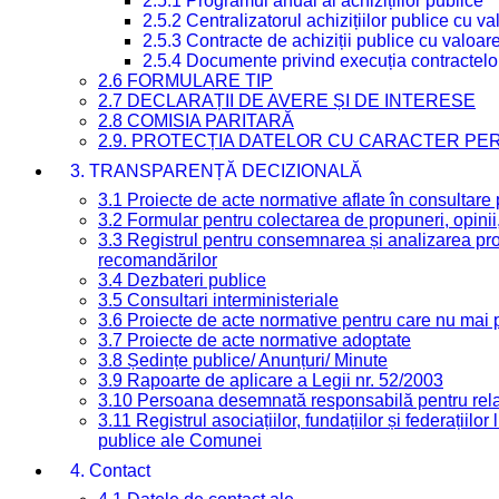
2.5.1 Programul anual al achizițiilor publice
2.5.2 Centralizatorul achizițiilor publice cu 
2.5.3 Contracte de achiziții publice cu valoa
2.5.4 Documente privind execuția contractelo
2.6 FORMULARE TIP
2.7 DECLARAȚII DE AVERE ȘI DE INTERESE
2.8 COMISIA PARITARĂ
2.9. PROTECȚIA DATELOR CU CARACTER PE
3. TRANSPARENȚĂ DECIZIONALĂ
3.1 Proiecte de acte normative aflate în consultare
3.2 Formular pentru colectarea de propuneri, opinii
3.3 Registrul pentru consemnarea și analizarea prop
recomandărilor
3.4 Dezbateri publice
3.5 Consultari interministeriale
3.6 Proiecte de acte normative pentru care nu mai p
3.7 Proiecte de acte normative adoptate
3.8 Ședințe publice/ Anunțuri/ Minute
3.9 Rapoarte de aplicare a Legii nr. 52/2003
3.10 Persoana desemnată responsabilă pentru relaț
3.11 Registrul asociațiilor, fundațiilor și federațiilor
publice ale Comunei
4. Contact