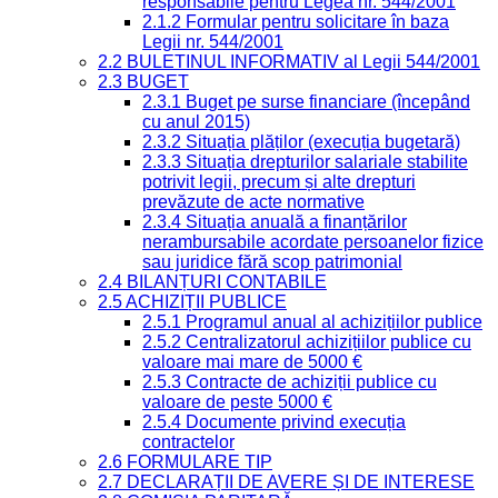
responsabile pentru Legea nr. 544/2001
2.1.2 Formular pentru solicitare în baza
Legii nr. 544/2001
2.2 BULETINUL INFORMATIV al Legii 544/2001
2.3 BUGET
2.3.1 Buget pe surse financiare (începând
cu anul 2015)
2.3.2 Situația plăților (execuția bugetară)
2.3.3 Situația drepturilor salariale stabilite
potrivit legii, precum și alte drepturi
prevăzute de acte normative
2.3.4 Situația anuală a finanțărilor
nerambursabile acordate persoanelor fizice
sau juridice fără scop patrimonial
2.4 BILANȚURI CONTABILE
2.5 ACHIZIȚII PUBLICE
2.5.1 Programul anual al achizițiilor publice
2.5.2 Centralizatorul achizițiilor publice cu
valoare mai mare de 5000 €
2.5.3 Contracte de achiziții publice cu
valoare de peste 5000 €
2.5.4 Documente privind execuția
contractelor
2.6 FORMULARE TIP
2.7 DECLARAȚII DE AVERE ȘI DE INTERESE