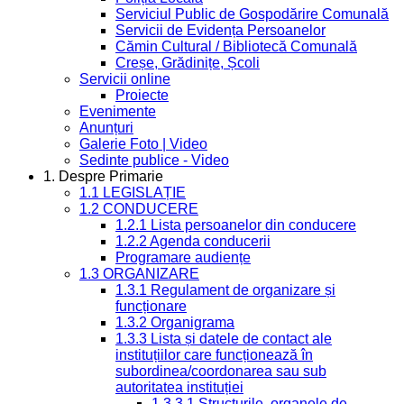
Serviciul Public de Gospodărire Comunală
Servicii de Evidența Persoanelor
Cămin Cultural / Bibliotecă Comunală
Creșe, Grădinițe, Școli
Servicii online
Proiecte
Evenimente
Anunțuri
Galerie Foto | Video
Sedinte publice - Video
1. Despre Primarie
1.1 LEGISLAȚIE
1.2 CONDUCERE
1.2.1 Lista persoanelor din conducere
1.2.2 Agenda conducerii
Programare audiențe
1.3 ORGANIZARE
1.3.1 Regulament de organizare și
funcționare
1.3.2 Organigrama
1.3.3 Lista și datele de contact ale
instituțiilor care funcționează în
subordinea/coordonarea sau sub
autoritatea instituției
1.3.3.1 Structurile, organele de