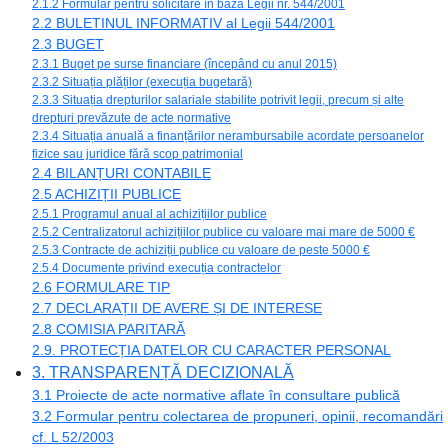
2.1.2 Formular pentru solicitare în baza Legii nr. 544/2001
2.2 BULETINUL INFORMATIV al Legii 544/2001
2.3 BUGET
2.3.1 Buget pe surse financiare (începând cu anul 2015)
2.3.2 Situația plăților (execuția bugetară)
2.3.3 Situația drepturilor salariale stabilite potrivit legii, precum și alte
drepturi prevăzute de acte normative
2.3.4 Situația anuală a finanțărilor nerambursabile acordate persoanelor
fizice sau juridice fără scop patrimonial
2.4 BILANȚURI CONTABILE
2.5 ACHIZIȚII PUBLICE
2.5.1 Programul anual al achizițiilor publice
2.5.2 Centralizatorul achizițiilor publice cu valoare mai mare de 5000 €
2.5.3 Contracte de achiziții publice cu valoare de peste 5000 €
2.5.4 Documente privind execuția contractelor
2.6 FORMULARE TIP
2.7 DECLARAȚII DE AVERE ȘI DE INTERESE
2.8 COMISIA PARITARĂ
2.9. PROTECȚIA DATELOR CU CARACTER PERSONAL
3. TRANSPARENȚĂ DECIZIONALĂ
3.1 Proiecte de acte normative aflate în consultare publică
3.2 Formular pentru colectarea de propuneri, opinii, recomandări
cf. L 52/2003