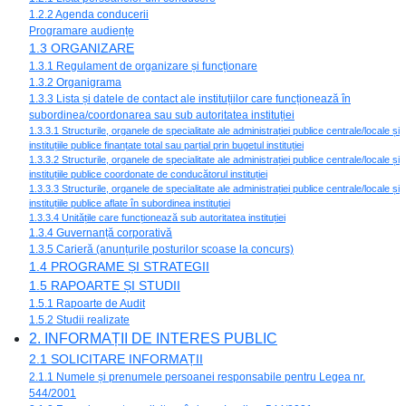
1.2.2 Agenda conducerii
Programare audiențe
1.3 ORGANIZARE
1.3.1 Regulament de organizare și funcționare
1.3.2 Organigrama
1.3.3 Lista și datele de contact ale instituțiilor care funcționează în
subordinea/coordonarea sau sub autoritatea instituției
1.3.3.1 Structurile, organele de specialitate ale administrației publice centrale/locale și
instituțiile publice finanțate total sau parțial prin bugetul instituției
1.3.3.2 Structurile, organele de specialitate ale administrației publice centrale/locale și
instituțiile publice coordonate de conducătorul instituției
1.3.3.3 Structurile, organele de specialitate ale administrației publice centrale/locale și
instituțiile publice aflate în subordinea instituției
1.3.3.4 Unitățile care funcționează sub autoritatea instituției
1.3.4 Guvernanță corporativă
1.3.5 Carieră (anunțurile posturilor scoase la concurs)
1.4 PROGRAME ȘI STRATEGII
1.5 RAPOARTE ȘI STUDII
1.5.1 Rapoarte de Audit
1.5.2 Studii realizate
2. INFORMAȚII DE INTERES PUBLIC
2.1 SOLICITARE INFORMAȚII
2.1.1 Numele și prenumele persoanei responsabile pentru Legea nr.
544/2001