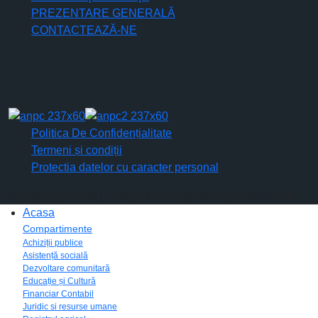
PREZENTARE GENERALĂ
CONTACTEAZĂ-NE
Politica De Confidențialitate
Termeni și condiții
Protectia datelor cu caracter personal
© Copyright 2026 | Design & Devlopment by vreausite.eu
Acasa
Compartimente
Achiziții publice
Asistență socială
Dezvoltare comunitară
Educație și Cultură
Financiar Contabil
Juridic si resurse umane