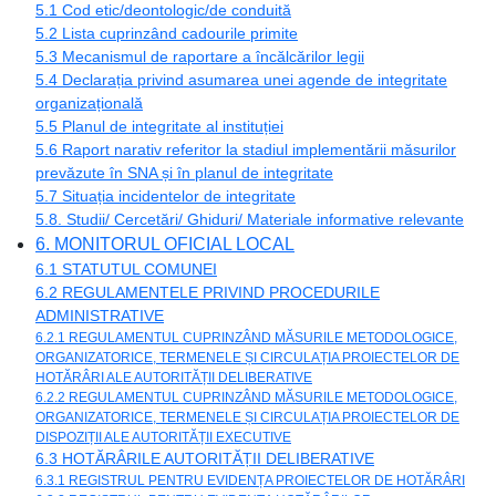
5.1 Cod etic/deontologic/de conduită
5.2 Lista cuprinzând cadourile primite
5.3 Mecanismul de raportare a încălcărilor legii
5.4 Declarația privind asumarea unei agende de integritate
organizațională
5.5 Planul de integritate al instituției
5.6 Raport narativ referitor la stadiul implementării măsurilor
prevăzute în SNA și în planul de integritate
5.7 Situația incidentelor de integritate
5.8. Studii/ Cercetări/ Ghiduri/ Materiale informative relevante
6. MONITORUL OFICIAL LOCAL
6.1 STATUTUL COMUNEI
6.2 REGULAMENTELE PRIVIND PROCEDURILE
ADMINISTRATIVE
6.2.1 REGULAMENTUL CUPRINZÂND MĂSURILE METODOLOGICE,
ORGANIZATORICE, TERMENELE ȘI CIRCULAȚIA PROIECTELOR DE
HOTĂRÂRI ALE AUTORITĂȚII DELIBERATIVE
6.2.2 REGULAMENTUL CUPRINZÂND MĂSURILE METODOLOGICE,
ORGANIZATORICE, TERMENELE ȘI CIRCULAȚIA PROIECTELOR DE
DISPOZIȚII ALE AUTORITĂȚII EXECUTIVE
6.3 HOTĂRÂRILE AUTORITĂȚII DELIBERATIVE
6.3.1 REGISTRUL PENTRU EVIDENȚA PROIECTELOR DE HOTĂRÂRI