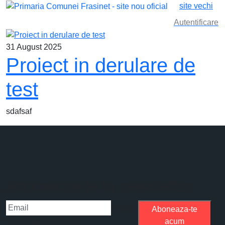
site vechi
Autentificare
31 August 2025
Proiect in derulare de
test
sdafsaf
Aboneaza-te la newsletter
Please
Aboneaza-te
fill the required field.
acum