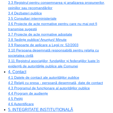
3.3 Registrul pentru consemnarea și analizarea propunerilor,
opiniilor sau recomandărilor
3.4 Dezbateri publice
3.5 Consultari interministeriale
3.6 Proiecte de acte normative pentru care nu mai pot fi
transmise sugestii
3.7 Proiecte de acte normative adoptate
3.8 Ședințe publice/ Anunțuri/ Minute
3.9 Rapoarte de aplicare a Legii nr. 52/2003
3.10 Persoana desemnată responsabilă pentru relația cu
societatea civilă
3.11 Registrul asociațiilor, fundațiilor și federațiilor luate în
evidență de autoritățile publice ale Comunei
4. Contact
4.1 Datele de contact ale autorităților publice
4.2 Relații cu presa - persoană desemnată, date de contact
4.3 Programul de funcționare al autorităților publice
4.4 Program de audiențe
4.5 Petiții
4.6 Autentificare
5. INTEGRITATE INSTITUȚIONALĂ