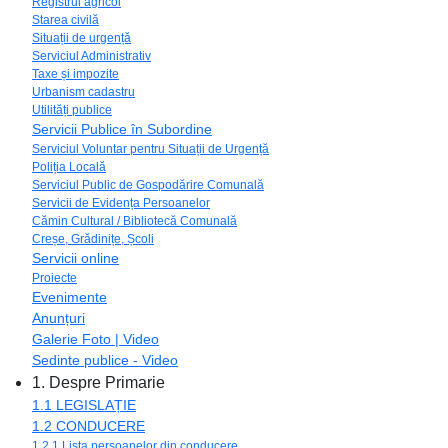
Registrul agricol
Starea civilă
Situații de urgență
Serviciul Administrativ
Taxe și impozite
Urbanism cadastru
Utilități publice
Servicii Publice în Subordine
Serviciul Voluntar pentru Situații de Urgență
Poliția Locală
Serviciul Public de Gospodărire Comunală
Servicii de Evidența Persoanelor
Cămin Cultural / Bibliotecă Comunală
Creșe, Grădinițe, Școli
Servicii online
Proiecte
Evenimente
Anunțuri
Galerie Foto | Video
Sedinte publice - Video
1. Despre Primarie
1.1 LEGISLAȚIE
1.2 CONDUCERE
1.2.1 Lista persoanelor din conducere