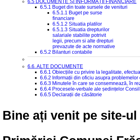
6.5 DOCUMENTE ȘI INFORMAȚII FINANCIARE
6.5.1 Buget din toate sursele de venituri
6.5.1.1 Buget pe surse
financiare
6.5.1.2 Situatia platilor
6.5.1.3 Situatia drepturilor
salariale stabilite potrivit
legii, precum si alte drepturi
prevazute de acte normative
6.5.2 Bilanturi contabile
6.6. ALTE DOCUMENTE
6.6.1 Obiecțiile cu privire la legalitate, efec
6.6.2 Informații din oficiu asupra problemelor
6.6.3 Minutele în care se consemnează, în re
6.6.4 Procesele-verbale ale ședințelor Consil
6.6.5 Declarații de căsătorie
Bine ați venit pe site-ul 