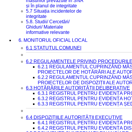
măsurilor prevăzute în SNA
și în planul de integritate
5.7 Situația incidentelor de
integritate
5.8. Studii/ Cercetări/
Ghiduri/ Materiale
informative relevante
6. MONITORUL OFICIAL LOCAL
6.1 STATUTUL COMUNEI
6.2 REGULAMENTELE PRIVIND PROCEDURILE
6.2.1 REGULAMENTUL CUPRINZÂND MĂS
PROIECTELOR DE HOTĂRÂRI ALE AUTORI
6.2.2 REGULAMENTUL CUPRINZÂND MĂS
PROIECTELOR DE DISPOZIȚII ALE AUTOR
6.3 HOTĂRÂRILE AUTORITĂȚII DELIBERATIVE
6.3.1 REGISTRUL PENTRU EVIDENȚA P
6.3.2 REGISTRUL PENTRU EVIDENȚA H
6.3.3 REGISTRUL PENTRU EVIDENȚA ȘE
6.4 DISPOZIȚIILE AUTORITĂȚII EXECUTIVE
6.4.1 REGISTRUL PENTRU EVIDENȚA PRO
6.4.2 REGISTRUL PENTRU EVIDENȚA DIS