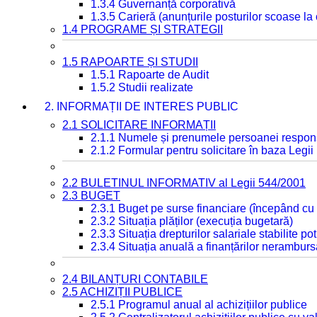
1.3.4 Guvernanță corporativă
1.3.5 Carieră (anunțurile posturilor scoase la
1.4 PROGRAME ȘI STRATEGII
1.5 RAPOARTE ȘI STUDII
1.5.1 Rapoarte de Audit
1.5.2 Studii realizate
2. INFORMAȚII DE INTERES PUBLIC
2.1 SOLICITARE INFORMAȚII
2.1.1 Numele și prenumele persoanei respon
2.1.2 Formular pentru solicitare în baza Legii
2.2 BULETINUL INFORMATIV al Legii 544/2001
2.3 BUGET
2.3.1 Buget pe surse financiare (începând cu
2.3.2 Situația plăților (execuția bugetară)
2.3.3 Situația drepturilor salariale stabilite p
2.3.4 Situația anuală a finanțărilor neramburs
2.4 BILANȚURI CONTABILE
2.5 ACHIZIȚII PUBLICE
2.5.1 Programul anual al achizițiilor publice