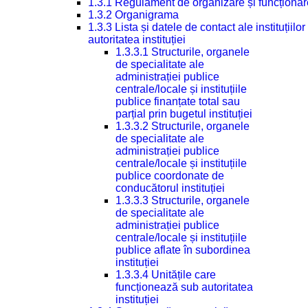
1.3.1 Regulament de organizare și funcționar
1.3.2 Organigrama
1.3.3 Lista și datele de contact ale instituți
autoritatea instituției
1.3.3.1 Structurile, organele
de specialitate ale
administrației publice
centrale/locale și instituțiile
publice finanțate total sau
parțial prin bugetul instituției
1.3.3.2 Structurile, organele
de specialitate ale
administrației publice
centrale/locale și instituțiile
publice coordonate de
conducătorul instituției
1.3.3.3 Structurile, organele
de specialitate ale
administrației publice
centrale/locale și instituțiile
publice aflate în subordinea
instituției
1.3.3.4 Unitățile care
funcționează sub autoritatea
instituției