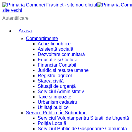
site vechi
Autentificare
Acasa
Compartimente
Achiziții publice
Asistență socială
Dezvoltare comunitară
Educație și Cultură
Financiar Contabil
Juridic si resurse umane
Registrul agricol
Starea civilă
Situații de urgență
Serviciul Administrativ
Taxe și impozite
Urbanism cadastru
Utilități publice
Servicii Publice în Subordine
Serviciul Voluntar pentru Situații de Urgență
Poliția Locală
Serviciul Public de Gospodărire Comunală