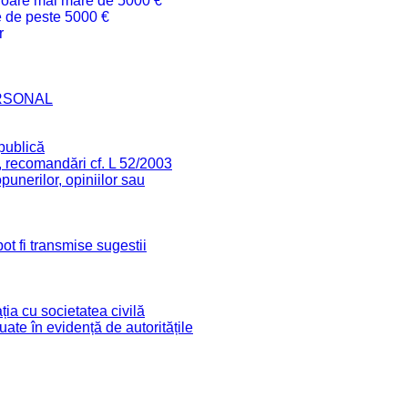
valoare mai mare de 5000 €
re de peste 5000 €
r
RSONAL
 publică
, recomandări cf. L 52/2003
unerilor, opiniilor sau
ot fi transmise sugestii
ia cu societatea civilă
 luate în evidență de autoritățile