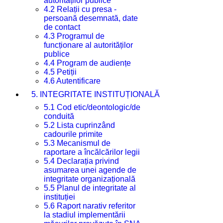
autorităților publice
4.2 Relații cu presa -
persoană desemnată, date
de contact
4.3 Programul de
funcționare al autorităților
publice
4.4 Program de audiențe
4.5 Petiții
4.6 Autentificare
5. INTEGRITATE INSTITUȚIONALĂ
5.1 Cod etic/deontologic/de
conduită
5.2 Lista cuprinzând
cadourile primite
5.3 Mecanismul de
raportare a încălcărilor legii
5.4 Declarația privind
asumarea unei agende de
integritate organizațională
5.5 Planul de integritate al
instituției
5.6 Raport narativ referitor
la stadiul implementării