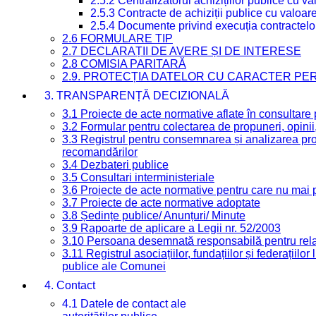
2.5.2 Centralizatorul achizițiilor publice cu 
2.5.3 Contracte de achiziții publice cu valoa
2.5.4 Documente privind execuția contractelo
2.6 FORMULARE TIP
2.7 DECLARAȚII DE AVERE ȘI DE INTERESE
2.8 COMISIA PARITARĂ
2.9. PROTECȚIA DATELOR CU CARACTER PE
3. TRANSPARENȚĂ DECIZIONALĂ
3.1 Proiecte de acte normative aflate în consultare
3.2 Formular pentru colectarea de propuneri, opinii
3.3 Registrul pentru consemnarea și analizarea prop
recomandărilor
3.4 Dezbateri publice
3.5 Consultari interministeriale
3.6 Proiecte de acte normative pentru care nu mai p
3.7 Proiecte de acte normative adoptate
3.8 Ședințe publice/ Anunțuri/ Minute
3.9 Rapoarte de aplicare a Legii nr. 52/2003
3.10 Persoana desemnată responsabilă pentru relaț
3.11 Registrul asociațiilor, fundațiilor și federațiilor
publice ale Comunei
4. Contact
4.1 Datele de contact ale